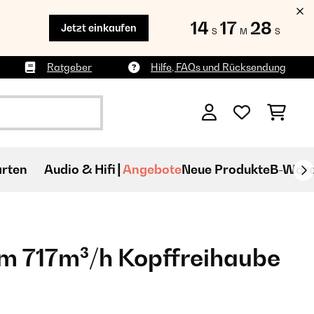
14
17
26
Jetzt einkaufen
S
M
S
Ratgeber
Hilfe, FAQs und Rücksendung
rten
Audio & Hifi
Angebote
Neue Produkte
B-War
m 717m³/h Kopffreihaube