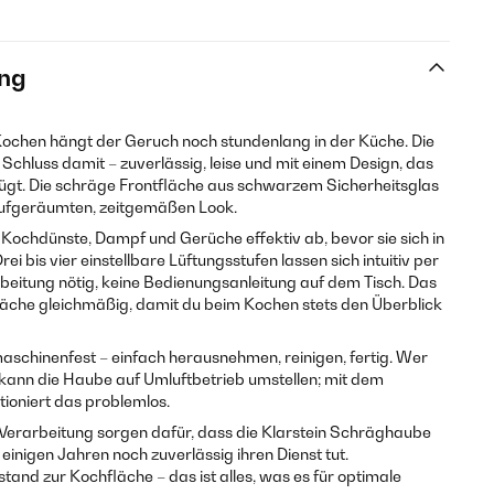
ng
ochen hängt der Geruch noch stundenlang in der Küche. Die
chluss damit – zuverlässig, leise und mit einem Design, das
fügt. Die schräge Frontfläche aus schwarzem Sicherheitsglas
 aufgeräumten, zeitgemäßen Look.
 Kochdünste, Dampf und Gerüche effektiv ab, bevor sie sich in
ei bis vier einstellbare Lüftungsstufen lassen sich intuitiv per
rbeitung nötig, keine Bedienungsanleitung auf dem Tisch. Das
läche gleichmäßig, damit du beim Kochen stets den Überblick
lmaschinenfest – einfach herausnehmen, reinigen, fertig. Wer
 kann die Haube auf Umluftbetrieb umstellen; mit dem
tioniert das problemlos.
 Verarbeitung sorgen dafür, dass die Klarstein Schräghaube
 einigen Jahren noch zuverlässig ihren Dienst tut.
d zur Kochfläche – das ist alles, was es für optimale