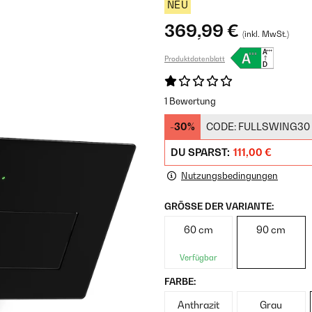
NEU
369,99 €
(inkl. MwSt.)
Produktdatenblatt
1 Bewertung
-30%
CODE:
FULLSWING30
DU SPARST:
111,00 €
Nutzungsbedingungen
GRÖSSE DER VARIANTE:
60 cm
90 cm
Verfügbar
FARBE:
Anthrazit
Grau