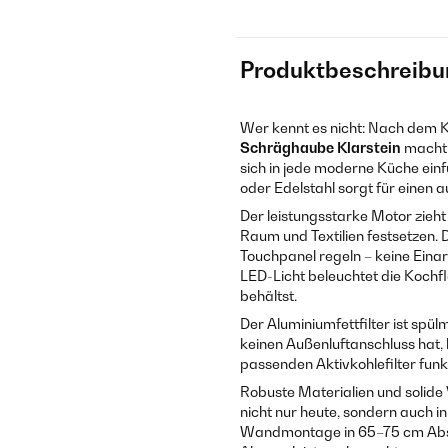
Produktbeschreibu
Wer kennt es nicht: Nach dem K
Schräghaube Klarstein
macht S
sich in jede moderne Küche ein
oder Edelstahl sorgt für einen
Der leistungsstarke Motor zieht
Raum und Textilien festsetzen. Dr
Touchpanel regeln – keine Eina
LED-Licht beleuchtet die Kochf
behältst.
Der Aluminiumfettfilter ist spü
keinen Außenluftanschluss hat,
passenden Aktivkohlefilter funk
Robuste Materialien und solide
nicht nur heute, sondern auch in
Wandmontage in 65–75 cm Abstan