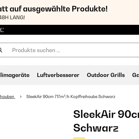
att auf ausgewählte Produkte!
48H LANG!
€*
limageräte
Luftverbesserer
Outdoor Grills
Ga
ihauben
SleekAir 90cm 717m³/h Kopffreihaube Schwarz
SleekAir 90c
Schwarz