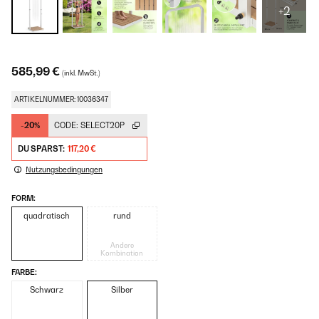
+2
585,99 €
(inkl. MwSt.)
ARTIKELNUMMER: 10036347
-20%
CODE:
SELECT20P
DU SPARST:
117,20 €
Nutzungsbedingungen
FORM:
quadratisch
rund
Andere
Kombination
FARBE:
Schwarz
Silber