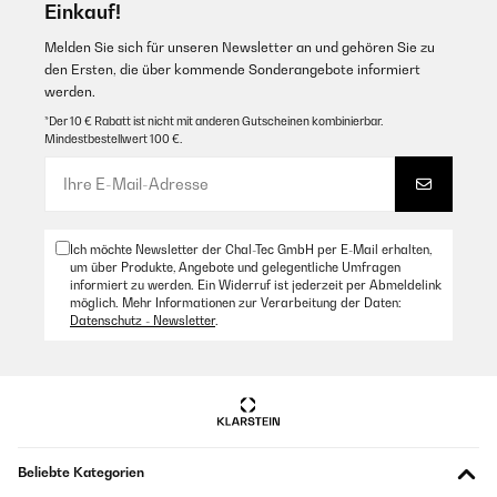
normalissimo tubo da giardino da mezzo pollice. Oltretutto la
Einkauf!
struttura ad arco è bella da vedere, con base antiscivolo fatta in
WPC, materiale robusto e resistente ai raggi UV, non è
Melden Sie sich für unseren Newsletter an und gehören Sie zu
ingombrante e si può trasportare con facilità
den Ersten, die über kommende Sonderangebote informiert
all'occorrenza.Ovviamente la temperatura dell'acqua sarà quella
werden.
di fuoriuscita dal rubinetto a cui la si collega, ma d'estate una
doccia a con acqua non riscaldata non è un problema anzi, a
*Der 10 € Rabatt ist nicht mit anderen Gutscheinen kombinierbar.
mio avviso, è l'ideale: non si spreca energia e si inquina di
Mindestbestellwert 100 €.
meno.Spedizione puntualissima.
Amazon Benutzer – Bewertung durch Chal-Tec GmbH nicht
eigenständig überprüft
Übersetzen
Ich möchte Newsletter der Chal-Tec GmbH per E-Mail erhalten,
um über Produkte, Angebote und gelegentliche Umfragen
informiert zu werden. Ein Widerruf ist jederzeit per Abmeldelink
möglich. Mehr Informationen zur Verarbeitung der Daten:
Datenschutz - Newsletter
.
Beliebte Kategorien