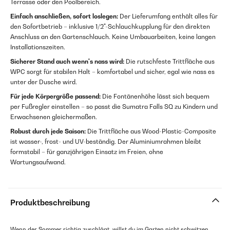
Terrasse oder den Poolbereich.
Einfach anschließen, sofort loslegen:
Der Lieferumfang enthält alles für
den Sofortbetrieb – inklusive 1/2"-Schlauchkupplung für den direkten
Anschluss an den Gartenschlauch. Keine Umbauarbeiten, keine langen
Installationszeiten.
Sicherer Stand auch wenn's nass wird:
Die rutschfeste Trittfläche aus
WPC sorgt für stabilen Halt – komfortabel und sicher, egal wie nass es
unter der Dusche wird.
Für jede Körpergröße passend:
Die Fontänenhöhe lässt sich bequem
per Fußregler einstellen – so passt die Sumatra Falls SQ zu Kindern und
Erwachsenen gleichermaßen.
Robust durch jede Saison:
Die Trittfläche aus Wood-Plastic-Composite
ist wasser-, frost- und UV-beständig. Der Aluminiumrahmen bleibt
formstabil – für ganzjährigen Einsatz im Freien, ohne
Wartungsaufwand.
Produktbeschreibung
Wenn der Sommer richtig zuschlägt, willst du im Garten nicht schwitzen –