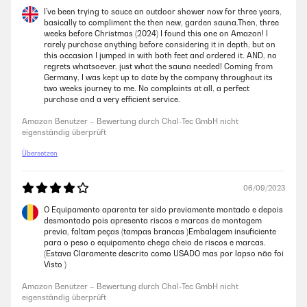
Amazon Benutzer – Bewertung durch Chal-Tec GmbH nicht
I’ve been trying to sauce an outdoor shower now for three years,
eigenständig überprüft
basically to compliment the then new, garden sauna.Then, three
weeks before Christmas (2024) I found this one on Amazon! I
rarely purchase anything before considering it in depth, but on
this occasion I jumped in with both feet and ordered it. AND, no
02/05/2023
regrets whatsoever, just what the sauna needed! Coming from
Germany, I was kept up to date by the company throughout its
Die Dusche wurde sehr schnell geliefert und war sehr gut verpackt!Das
two weeks journey to me. No complaints at all, a perfect
Materiel fühlt sich stabil und sehr wertig an. Der Aufbau war relativ
purchase and a very efficient service.
schnell.Die Dusche lässt sich sehr flexibel dort aufstellen wo er
gebraucht wird. Besonders gut gefällt mir, dass ich den Wasserstrahl
Amazon Benutzer – Bewertung durch Chal-Tec GmbH nicht
individuell mit einem kleinen Regler an der Seite einstellen kann.Die
eigenständig überprüft
Holzoptik der Bodenplatte gefällt mir richtig gut und machte mir meine
Kaufentscheidung einfach.Ich freue mich jetzt schon auf den Sommer,
Übersetzen
wo ich mir unkompliziert dazwischen eine Abkühlung verschaffen
werde!
06/09/2023
Amazon Benutzer – Bewertung durch Chal-Tec GmbH nicht
eigenständig überprüft
O Equipamento aparenta ter sido previamente montado e depois
desmontado pois apresenta riscos e marcas de montagem
previa, faltam peças (tampas brancas )Embalagem insuficiente
para o peso o equipamento chega cheio de riscos e marcas.
(Estava Claramente descrito como USADO mas por lapso não foi
Visto )
Amazon Benutzer – Bewertung durch Chal-Tec GmbH nicht
eigenständig überprüft