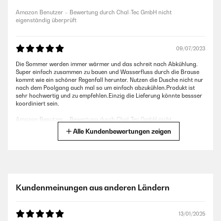
Amazon Benutzer – Bewertung durch Chal-Tec GmbH nicht
eigenständig überprüft
09/07/2023
Die Sommer werden immer wärmer und das schreit nach Abkühlung.
Super einfach zusammen zu bauen und Wasserfluss durch die Brause
kommt wie ein schöner Regenfall herunter. Nutzen die Dusche nicht nur
nach dem Poolgang auch mal so um einfach abzukühlen.Produkt ist
sehr hochwertig und zu empfehlen.Einzig die Lieferung könnte bessser
koordiniert sein.
Amazon Benutzer – Bewertung durch Chal-Tec GmbH nicht
eigenständig überprüft
Alle Kundenbewertungen zeigen
15/05/2023
Wir haben diese Gartendusche aufgestellt, damit wir uns vor dem Gang
in den Pool abduschen können, damit wir diesen dann nicht so viel
Kundenmeinungen aus anderen Ländern
chloren müssen.Das Design finde ich super und passt auch gut zu
unserem restlichen Gartenmobiliar. Der Aufbau ging auch relativ
schnell.Preis- Leistungs-Verhältnis ist hier echt ok. Da die Dusche tut,
was sie soll, habe ich nichts zu beanstanden.
13/01/2025