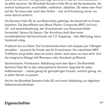
du willst duschen. Die Blumfeldt Sumatra Falls SQ ist die Gartendusche, die
einfach funktioniert: anschließen, aufdrehen, abkühlen. Ob neben dem Pool,
auf der Terrasse oder nach dem Grillen – hier ist Erfrischung immer nur
einen Schritt entfernt.
Die Sumatra Falls SQ ist aus Materialien gefertigt, die dauerhaft im Freien
bestehen: Die Standfläche aus Wood-Plastic-Composite (WPC) ist frost-,
UV- und wasserbeständig, der Grundrahmen aus Aluminium bleibt
formstabil, Saison für Saison. Der Anschluss läuft über einen
handelsüblichen Gartenschlauch mit 1/2"-Kupplung – kein Werkzeug, keine
Fachkraft nötig.
Praktisch bis ins Detail: Die Fontänenhöhe lässt sich bequem per Fußregler
einstellen – passend für Kinder wie für Erwachsene. Die rutschfeste WPC-
Trittfläche sorgt dafür, dass du sicher stehst, auch wenn es nass wird. Und
die integrierte Ablage hält Shampoo oder Handtuch griffbereit.
Gartendusche, Pooldusche, Abkühlung nach dem Sport: Die Blumfeldt
Sumatra Falls SQ ist das unkomplizierte Sommer-Upgrade für jeden
Außenbereich – robust genug für ganzjährigen Einsatz, schlicht genug, um
in jeden Garten zu passen.
Hol dir die Blumfeldt Sumatra Falls SQ und mach Abkühlung zur täglichen
Selbstverständlichkeit.
Eigenschaften