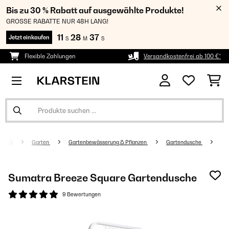
Bis zu 30 % Rabatt auf ausgewählte Produkte!
GROSSE RABATTE NUR 48H LANG!
11
28
36
Jetzt einkaufen
S
M
S
Flexible Zahlungen
Versandkostenfrei ab 100 €*
Garten
Gartenbewässerung & Pflanzen
Gartendusche
Sumatra Breeze Square Gartendusche
9 Bewertungen