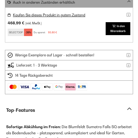
Auch in anderen Zuständen erhältlich
Kaufen Sie dieses Produkt in gutem Zustand
468,99 €
(inkl. MwSt.)
In den
Warenkorb
SELECT20P
-20%
Du sparst:
93,80 €
Wenige Exemplare auf Lager - schnell bestellen!
Lieferzeit: 1 - 3 Werktage
14 Tage Rückgaberecht
Top-Features
Sofortige Abkühlung im Freien:
Die Blumfeldt Sumatra Falls SQ arbeitet
als Bodendusche – platzsparend, unkompliziert und ideal für Garten,