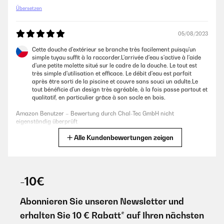
Übersetzen
05/08/2023
Cette douche d'extérieur se branche très facilement puisqu'un
simple tuyau suffit à la raccorder.L'arrivée d'eau s'active à l'aide
d'une petite molette situé sur le cadre de la douche. Le tout est
très simple d'utilisation et efficace. Le débit d'eau est parfait
après être sorti de la piscine et couvre sans souci un adulte.Le
tout bénéficie d'un design très agréable, à la fois passe partout et
qualitatif, en particulier grâce à son socle en bois.
Amazon Benutzer – Bewertung durch Chal-Tec GmbH nicht
eigenständig überprüft
Alle Kundenbewertungen zeigen
Übersetzen
07/05/2023
-10€
Assolutamente soddisfatto di questo acquisto! Presa per
montarla nel mio terrazzo e poter fare una doccia all'esterno di
casa, al ritorno dal mare, senza sporcare con la sabbia dentro di
Abonnieren Sie unseren Newsletter und
casa. Ero indeciso tra questo modello e quello con getto dal
basso verso l'alto, ma ho preferito questo più classico a
erhalten Sie 10 € Rabatt* auf Ihren nächsten
cascata.Semplicissima da montare e basta collegare un