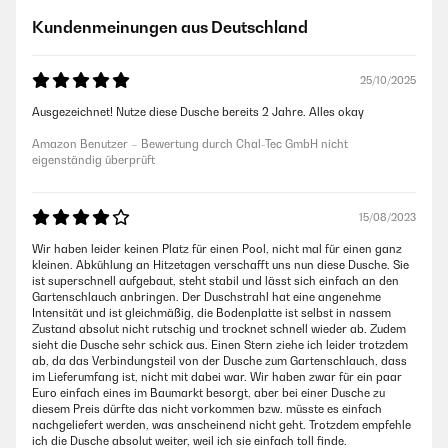
Kundenmeinungen aus Deutschland
25/10/2025
Ausgezeichnet! Nutze diese Dusche bereits 2 Jahre. Alles okay
Amazon Benutzer – Bewertung durch Chal-Tec GmbH nicht
eigenständig überprüft
15/08/2023
Wir haben leider keinen Platz für einen Pool, nicht mal für einen ganz
kleinen. Abkühlung an Hitzetagen verschafft uns nun diese Dusche. Sie
ist superschnell aufgebaut, steht stabil und lässt sich einfach an den
Gartenschlauch anbringen. Der Duschstrahl hat eine angenehme
Intensität und ist gleichmäßig, die Bodenplatte ist selbst in nassem
Zustand absolut nicht rutschig und trocknet schnell wieder ab. Zudem
sieht die Dusche sehr schick aus. Einen Stern ziehe ich leider trotzdem
ab, da das Verbindungsteil von der Dusche zum Gartenschlauch, dass
im Lieferumfang ist, nicht mit dabei war. Wir haben zwar für ein paar
Euro einfach eines im Baumarkt besorgt, aber bei einer Dusche zu
diesem Preis dürfte das nicht vorkommen bzw. müsste es einfach
nachgeliefert werden, was anscheinend nicht geht. Trotzdem empfehle
ich die Dusche absolut weiter, weil ich sie einfach toll finde.