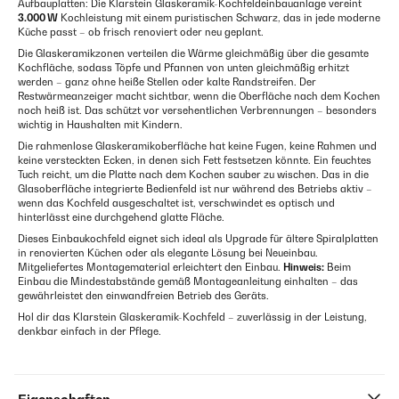
Aufbauplatten: Die Klarstein Glaskeramik-Kochfeldeinbauanlage vereint
3.000 W
Kochleistung mit einem puristischen Schwarz, das in jede moderne
Küche passt – ob frisch renoviert oder neu geplant.
Die Glaskeramikzonen verteilen die Wärme gleichmäßig über die gesamte
Kochfläche, sodass Töpfe und Pfannen von unten gleichmäßig erhitzt
werden – ganz ohne heiße Stellen oder kalte Randstreifen. Der
Restwärmeanzeiger macht sichtbar, wenn die Oberfläche nach dem Kochen
noch heiß ist. Das schützt vor versehentlichen Verbrennungen – besonders
wichtig in Haushalten mit Kindern.
Die rahmenlose Glaskeramikoberfläche hat keine Fugen, keine Rahmen und
keine versteckten Ecken, in denen sich Fett festsetzen könnte. Ein feuchtes
Tuch reicht, um die Platte nach dem Kochen sauber zu wischen. Das in die
Glasoberfläche integrierte Bedienfeld ist nur während des Betriebs aktiv –
wenn das Kochfeld ausgeschaltet ist, verschwindet es optisch und
hinterlässt eine durchgehend glatte Fläche.
Dieses Einbaukochfeld eignet sich ideal als Upgrade für ältere Spiralplatten
in renovierten Küchen oder als elegante Lösung bei Neueinbau.
Mitgeliefertes Montagematerial erleichtert den Einbau.
Hinweis:
Beim
Einbau die Mindestabstände gemäß Montageanleitung einhalten – das
gewährleistet den einwandfreien Betrieb des Geräts.
Hol dir das Klarstein Glaskeramik-Kochfeld – zuverlässig in der Leistung,
denkbar einfach in der Pflege.