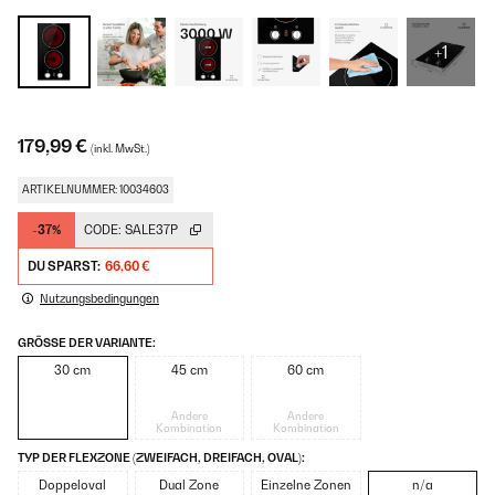
+1
179,99 €
(inkl. MwSt.)
ARTIKELNUMMER: 10034603
-37%
CODE:
SALE37P
DU SPARST:
66,60 €
Nutzungsbedingungen
GRÖSSE DER VARIANTE:
30 cm
45 cm
60 cm
Andere
Andere
Kombination
Kombination
TYP DER FLEXZONE (ZWEIFACH, DREIFACH, OVAL):
Doppeloval
Dual Zone
Einzelne Zonen
n/a