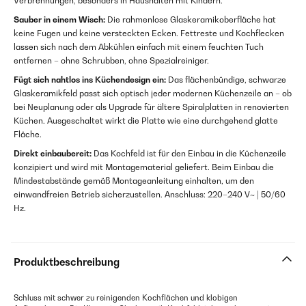
Verbrennungen, besonders in Haushalten mit Kindern.
Sauber in einem Wisch:
Die rahmenlose Glaskeramikoberfläche hat
keine Fugen und keine versteckten Ecken. Fettreste und Kochflecken
lassen sich nach dem Abkühlen einfach mit einem feuchten Tuch
entfernen – ohne Schrubben, ohne Spezialreiniger.
Fügt sich nahtlos ins Küchendesign ein:
Das flächenbündige, schwarze
Glaskeramikfeld passt sich optisch jeder modernen Küchenzeile an – ob
bei Neuplanung oder als Upgrade für ältere Spiralplatten in renovierten
Küchen. Ausgeschaltet wirkt die Platte wie eine durchgehend glatte
Fläche.
Direkt einbaubereit:
Das Kochfeld ist für den Einbau in die Küchenzeile
konzipiert und wird mit Montagematerial geliefert. Beim Einbau die
Mindestabstände gemäß Montageanleitung einhalten, um den
einwandfreien Betrieb sicherzustellen. Anschluss: 220–240 V~ | 50/60
Hz.
Produktbeschreibung
Schluss mit schwer zu reinigenden Kochflächen und klobigen