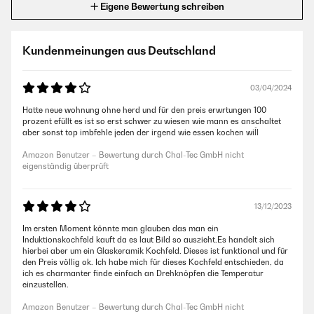
Eigene Bewertung schreiben
Kundenmeinungen aus Deutschland
03/04/2024
Hatte neue wohnung ohne herd und für den preis erwrtungen 100
prozent efüllt es ist so erst schwer zu wiesen wie mann es anschaltet
aber sonst top imbfehle jeden der irgend wie essen kochen wiĺl
Amazon Benutzer – Bewertung durch Chal-Tec GmbH nicht
eigenständig überprüft
13/12/2023
Im ersten Moment könnte man glauben das man ein
Induktionskochfeld kauft da es laut Bild so auszieht.Es handelt sich
hierbei aber um ein Glaskeramik Kochfeld. Dieses ist funktional und für
den Preis völlig ok. Ich habe mich für dieses Kochfeld entschieden, da
ich es charmanter finde einfach an Drehknöpfen die Temperatur
einzustellen.
Amazon Benutzer – Bewertung durch Chal-Tec GmbH nicht