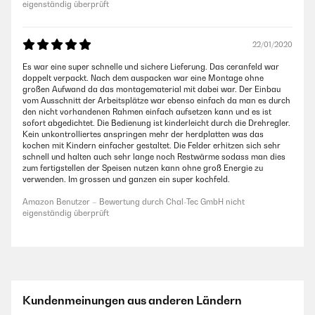
eigenständig überprüft
22/01/2020
Es war eine super schnelle und sichere Lieferung. Das ceranfeld war
doppelt verpackt. Nach dem auspacken war eine Montage ohne
großen Aufwand da das montagematerial mit dabei war. Der Einbau
vom Ausschnitt der Arbeitsplätze war ebenso einfach da man es durch
den nicht vorhandenen Rahmen einfach aufsetzen kann und es ist
sofort abgedichtet. Die Bedienung ist kinderleicht durch die Drehregler.
Kein unkontrolliertes anspringen mehr der herdplatten was das
kochen mit Kindern einfacher gestaltet. Die Felder erhitzen sich sehr
schnell und halten auch sehr lange noch Restwärme sodass man dies
zum fertigstellen der Speisen nutzen kann ohne groß Energie zu
verwenden. Im grossen und ganzen ein super kochfeld.
Amazon Benutzer – Bewertung durch Chal-Tec GmbH nicht
eigenständig überprüft
Kundenmeinungen aus anderen Ländern