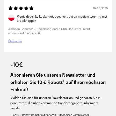
19/03/2025
Mooie degelijke kookplaat, goed verpakt en mooie uitvoering met
draaiknoppen
Amazon Benutzer – Bewertung durch Chal-Tec GmbH nicht
eigenständig überprüft
Übersetzen
-10€
Abonnieren Sie unseren Newsletter und
erhalten Sie 10 € Rabatt* auf Ihren nächsten
Einkauf!
Melden Sie sich für unseren Newsletter an und gehören Sie zu
den Ersten, die über kommende Sonderangebote informiert
werden.
*Der 10 € Rabatt ist nicht mit anderen Gutscheinen kombinierbar.