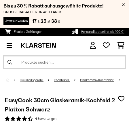
Bis zu 30 % Rabatt auf ausgewählte Produkte!
GROSSE RABATTE NUR 48H LANG!
17
25
38
Jetzt einkaufen
S
M
S
Flexible Zahlungen
Versandkostenfrei ab 100 €*
Haushaltsgeräte
Kochfelder
Glaskeramik-Kochfelder
EasyCook 30cm Glaskeramik-Kochfeld​ 2
Platten Schwarz
4 Bewertungen