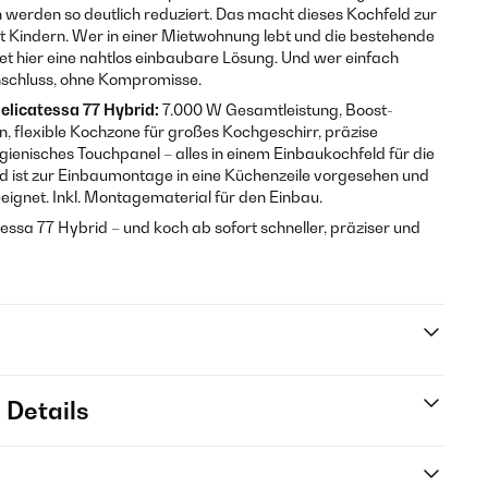
 werden so deutlich reduziert. Das macht dieses Kochfeld zur
it Kindern. Wer in einer Mietwohnung lebt und die bestehende
et hier eine nahtlos einbaubare Lösung. Und wer einfach
nschluss, ohne Kompromisse.
Delicatessa 77 Hybrid:
7.000 W Gesamtleistung, Boost-
en, flexible Kochzone für großes Kochgeschirr, präzise
ienisches Touchpanel – alles in einem Einbaukochfeld für die
 ist zur Einbaumontage in eine Küchenzeile vorgesehen und
eeignet. Inkl. Montagematerial für den Einbau.
catessa 77 Hybrid – und koch ab sofort schneller, präziser und
 Details