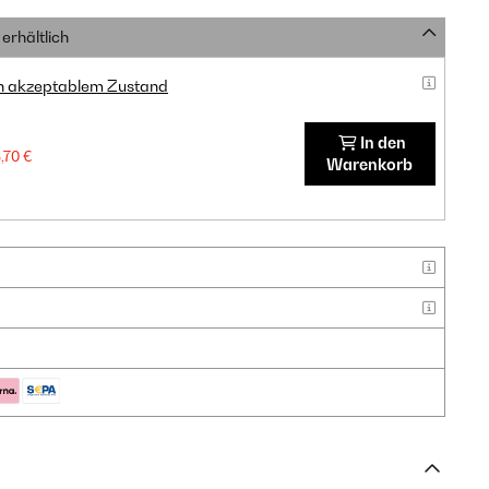
erhältlich
in akzeptablem Zustand
In den
,70 €
Warenkorb