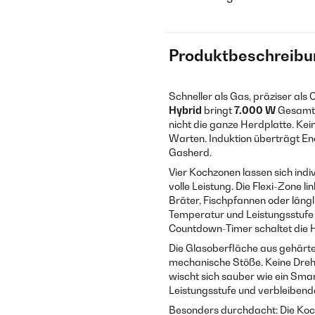
Produktbeschreibu
Schneller als Gas, präziser als
Hybrid
bringt
7.000 W
Gesamtle
nicht die ganze Herdplatte. Ke
Warten. Induktion überträgt Ene
Gasherd.
Vier Kochzonen lassen sich indiv
volle Leistung. Die Flexi-Zone li
Bräter, Fischpfannen oder längl
Temperatur und Leistungsstufe 
Countdown-Timer schaltet die H
Die Glasoberfläche aus gehärt
mechanische Stöße. Keine Drehk
wischt sich sauber wie ein Sma
Leistungsstufe und verbleibende
Besonders durchdacht: Die Koch