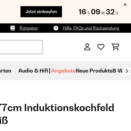
16
09
31
Jetzt einkaufen
S
M
S
Ratgeber
Hilfe, FAQs und Rücksendung
rten
Audio & Hifi
Angebote
Neue Produkte
B-War
77cm Induktionskochfeld
iß