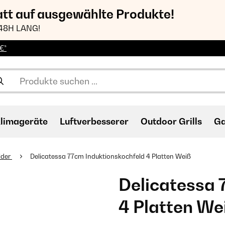
att auf ausgewählte Produkte!
48H LANG!
€*
limageräte
Luftverbesserer
Outdoor Grills
Ga
lder
Delicatessa 77cm Induktionskochfeld 4 Platten Weiß
Delicatessa 
4 Platten We