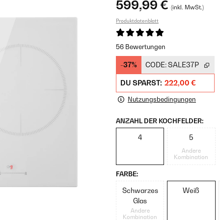
599,99 €
(inkl. MwSt.)
Produktdatenblatt
56 Bewertungen
-37%
CODE:
SALE37P
DU SPARST:
222,00 €
Nutzungsbedingungen
ANZAHL DER KOCHFELDER:
4
5
Andere
Kombination
FARBE:
Schwarzes
Weiß
Glas
Andere
Kombination