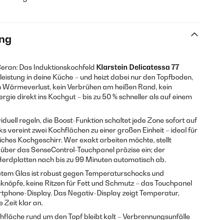
ng
 Ceran: Das Induktionskochfeld
Klarstein Delicatessa 77
istung in deine Küche – und heizt dabei nur den Topfboden,
in Wärmeverlust, kein Verbrühen am heißen Rand, kein
rgie direkt ins Kochgut – bis zu 50 % schneller als auf einem
iduell regeln, die Boost-Funktion schaltet jede Zone sofort auf
nks vereint zwei Kochflächen zu einer großen Einheit – ideal für
iches Kochgeschirr. Wer exakt arbeiten möchte, stellt
über das SenseControl-Touchpanel präzise ein; der
erdplatten nach bis zu 99 Minuten automatisch ab.
etem Glas ist robust gegen Temperaturschocks und
nöpfe, keine Ritzen für Fett und Schmutz – das Touchpanel
rtphone-Display. Das Negativ-Display zeigt Temperatur,
 Zeit klar an.
fläche rund um den Topf bleibt kalt – Verbrennungsunfälle