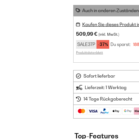
Auch in anderen Zuständen 
Kaufen Sie dieses Produkt 
509,99 €
(inkl. MwSt.)
SALE37P
-37%
Du sparst:
188
Produktdatenblatt
Sofort lieferbar
Lieferzeit: 1 Werktag
14 Tage Rückgaberecht
Top-Features