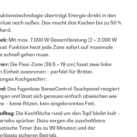
uktionstechnologie überträgt Energie direkt in den
lust nach außen. Das macht das Kochen bis zu 50 %
herd.
uck:
Mit max. 7.000 W Gesamtleistung (2 × 2.000 W
ost-Funktion heizt jede Zone sofort auf maximale
es schnell gehen muss.
irr:
Die Flexi-Zone (39,5 × 19 cm) fasst zwei linke
n Einheit zusammen – perfekt für Bräter,
langes Kochgeschirr.
nd:
Das fugenlose SenseControl-Touchpanel reagiert
ungen und lässt sich genauso einfach abwischen wie
e – keine Ritzen, kein eingebranntes Fett.
lltag:
Die Kochfläche rund um den Topf bleibt kalt –
risiko spürbar. Dazu sorgen die zuschaltbare
atische Timer (bis zu 99 Minuten) und der
rlässig sicheren Betrieb.