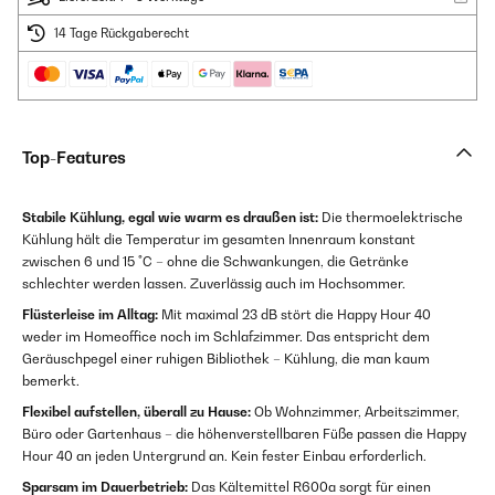
14 Tage Rückgaberecht
Top-Features
Stabile Kühlung, egal wie warm es draußen ist:
Die thermoelektrische
Kühlung hält die Temperatur im gesamten Innenraum konstant
zwischen 6 und 15 °C – ohne die Schwankungen, die Getränke
schlechter werden lassen. Zuverlässig auch im Hochsommer.
Flüsterleise im Alltag:
Mit maximal 23 dB stört die Happy Hour 40
weder im Homeoffice noch im Schlafzimmer. Das entspricht dem
Geräuschpegel einer ruhigen Bibliothek – Kühlung, die man kaum
bemerkt.
Flexibel aufstellen, überall zu Hause:
Ob Wohnzimmer, Arbeitszimmer,
Büro oder Gartenhaus – die höhenverstellbaren Füße passen die Happy
Hour 40 an jeden Untergrund an. Kein fester Einbau erforderlich.
Sparsam im Dauerbetrieb:
Das Kältemittel R600a sorgt für einen