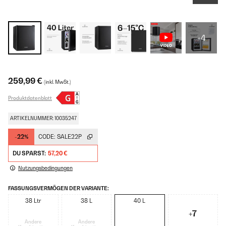
+4
259,99 €
(inkl. MwSt.)
Produktdatenblatt
ARTIKELNUMMER: 10035247
-22%
CODE:
SALE22P
DU SPARST:
57,20 €
Nutzungsbedingungen
FASSUNGSVERMÖGEN DER VARIANTE:
38 Ltr
38 L
40 L
+7
Andere
Andere