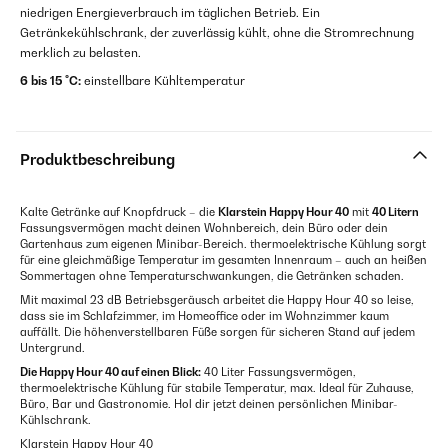
niedrigen Energieverbrauch im täglichen Betrieb. Ein
Getränkekühlschrank, der zuverlässig kühlt, ohne die Stromrechnung
merklich zu belasten.
6 bis 15 °C:
einstellbare Kühltemperatur
Produktbeschreibung
Kalte Getränke auf Knopfdruck – die
Klarstein Happy Hour 40
mit
40 Litern
Fassungsvermögen macht deinen Wohnbereich, dein Büro oder dein
Gartenhaus zum eigenen Minibar-Bereich. thermoelektrische Kühlung sorgt
für eine gleichmäßige Temperatur im gesamten Innenraum – auch an heißen
Sommertagen ohne Temperaturschwankungen, die Getränken schaden.
Mit maximal 23 dB Betriebsgeräusch arbeitet die Happy Hour 40 so leise,
dass sie im Schlafzimmer, im Homeoffice oder im Wohnzimmer kaum
auffällt. Die höhenverstellbaren Füße sorgen für sicheren Stand auf jedem
Untergrund.
Die Happy Hour 40 auf einen Blick:
40 Liter Fassungsvermögen,
thermoelektrische Kühlung für stabile Temperatur, max. Ideal für Zuhause,
Büro, Bar und Gastronomie. Hol dir jetzt deinen persönlichen Minibar-
Kühlschrank.
Klarstein Happy Hour 40