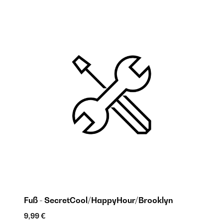
Fuß - SecretCool/HappyHour/Brooklyn
S
9,99 €
9,