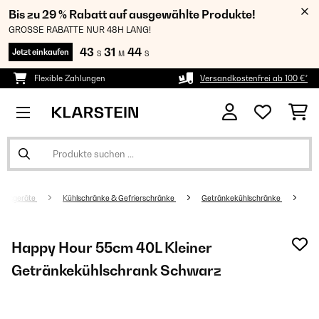
Bis zu 29 % Rabatt auf ausgewählte Produkte!
GROSSE RABATTE NUR 48H LANG!
43
31
44
Jetzt einkaufen
S
M
S
Flexible Zahlungen
Versandkostenfrei ab 100 €*
altsgeräte
Kühlschränke & Gefrierschränke
Getränkekühlschränke
Happy Hour 55cm 40L Kleiner
Getränkekühlschrank Schwarz