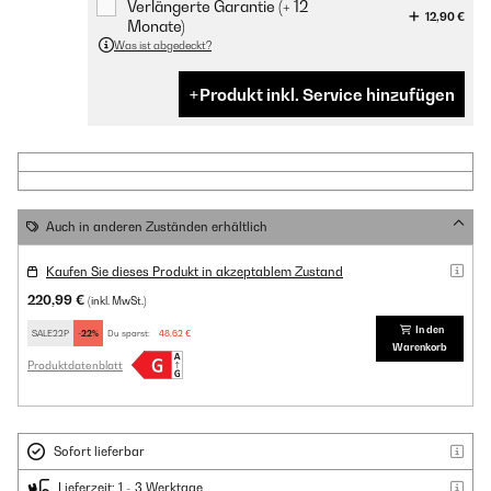
Verlängerte Garantie (+ 12
12,90 €
Monate)
Was ist abgedeckt?
Produkt inkl. Service hinzufügen
Auch in anderen Zuständen erhältlich
Kaufen Sie dieses Produkt in akzeptablem Zustand
220,99 €
(inkl. MwSt.)
In den
SALE22P
-22%
Du sparst:
48,62 €
Warenkorb
Produktdatenblatt
Sofort lieferbar
Lieferzeit: 1 - 3 Werktage