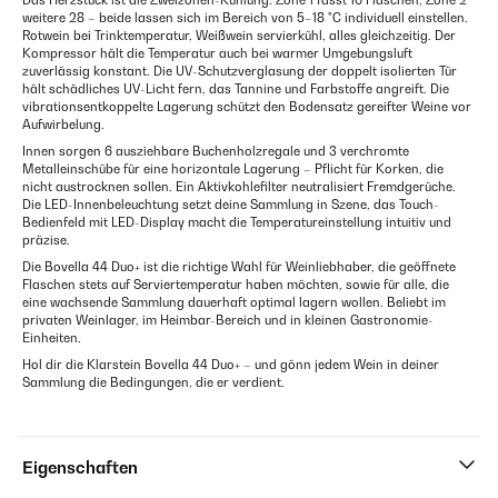
Das Herzstück ist die Zweizonen-Kühlung: Zone 1 fasst 16 Flaschen, Zone 2
weitere 28 – beide lassen sich im Bereich von 5–18 °C individuell einstellen.
Rotwein bei Trinktemperatur, Weißwein servierkühl, alles gleichzeitig. Der
Kompressor hält die Temperatur auch bei warmer Umgebungsluft
zuverlässig konstant. Die UV-Schutzverglasung der doppelt isolierten Tür
hält schädliches UV-Licht fern, das Tannine und Farbstoffe angreift. Die
vibrationsentkoppelte Lagerung schützt den Bodensatz gereifter Weine vor
Aufwirbelung.
Innen sorgen 6 ausziehbare Buchenholzregale und 3 verchromte
Metalleinschübe für eine horizontale Lagerung – Pflicht für Korken, die
nicht austrocknen sollen. Ein Aktivkohlefilter neutralisiert Fremdgerüche.
Die LED-Innenbeleuchtung setzt deine Sammlung in Szene, das Touch-
Bedienfeld mit LED-Display macht die Temperatureinstellung intuitiv und
präzise.
Die Bovella 44 Duo+ ist die richtige Wahl für Weinliebhaber, die geöffnete
Flaschen stets auf Serviertemperatur haben möchten, sowie für alle, die
eine wachsende Sammlung dauerhaft optimal lagern wollen. Beliebt im
privaten Weinlager, im Heimbar-Bereich und in kleinen Gastronomie-
Einheiten.
Hol dir die Klarstein Bovella 44 Duo+ – und gönn jedem Wein in deiner
Sammlung die Bedingungen, die er verdient.
Eigenschaften