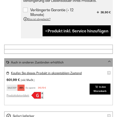
Verlängerung der Lebensdauer Ihres Produkts.
Verlängerte Garantie (+ 12
36,90 €
Monate)
Was ist abgedeckt?
Produkt inkl. Service hinzufügen
Auch in anderen Zuständen erhältlich
Kaufen Sie dieses Produkt in akzeptablem Zustand
601,99 €
(inkl. MwSt.)
In den
SALE35P
-35%
Du sparst:
210,70 €
Warenkorb
Produktdatenblatt
Sofort lieferbar