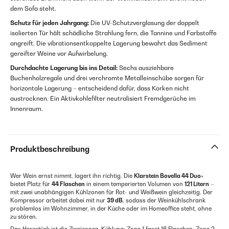
dem Sofa steht.
Schutz für jeden Jahrgang:
Die UV-Schutzverglasung der doppelt
isolierten Tür hält schädliche Strahlung fern, die Tannine und Farbstoffe
angreift. Die vibrationsentkoppelte Lagerung bewahrt das Sediment
gereifter Weine vor Aufwirbelung.
Durchdachte Lagerung bis ins Detail:
Sechs ausziehbare
Buchenholzregale und drei verchromte Metalleinschübe sorgen für
horizontale Lagerung – entscheidend dafür, dass Korken nicht
austrocknen. Ein Aktivkohlefilter neutralisiert Fremdgerüche im
Innenraum.
Produktbeschreibung
Wer Wein ernst nimmt, lagert ihn richtig. Die
Klarstein Bovella 44 Duo+
bietet Platz für
44 Flaschen
in einem temperierten Volumen von
121 Litern
–
mit zwei unabhängigen Kühlzonen für Rot- und Weißwein gleichzeitig. Der
Kompressor arbeitet dabei mit nur
39 dB
, sodass der Weinkühlschrank
problemlos im Wohnzimmer, in der Küche oder im Homeoffice steht, ohne
zu stören.