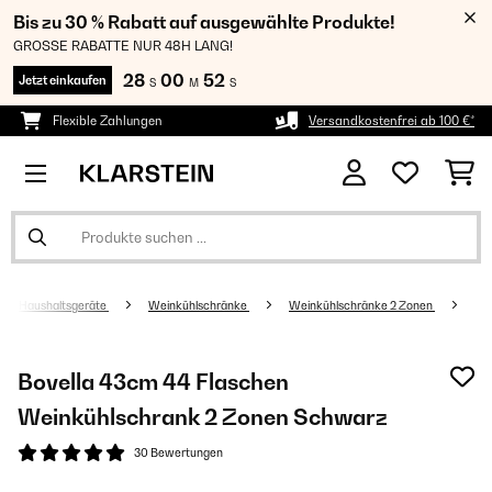
Bis zu 30 % Rabatt auf ausgewählte Produkte!
GROSSE RABATTE NUR 48H LANG!
28
00
51
Jetzt einkaufen
S
M
S
Flexible Zahlungen
Versandkostenfrei ab 100 €*
Haushaltsgeräte
Weinkühlschränke
Weinkühlschränke 2 Zonen
Bovella 43cm 44 Flaschen
Weinkühlschrank 2 Zonen​ Schwarz
30 Bewertungen