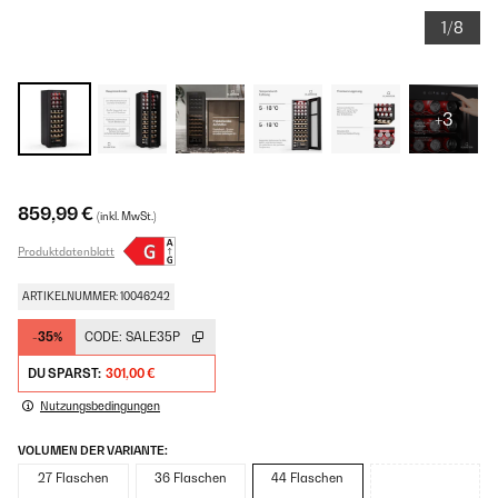
1/8
+3
859,99 €
(inkl. MwSt.)
Produktdatenblatt
ARTIKELNUMMER: 10046242
-35%
CODE:
SALE35P
DU SPARST:
301,00 €
Nutzungsbedingungen
VOLUMEN DER VARIANTE:
27 Flaschen
36 Flaschen
44 Flaschen