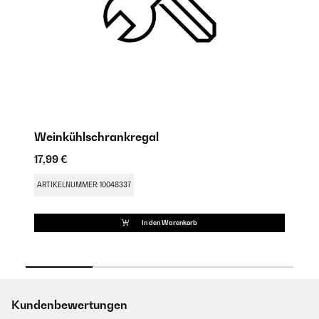
Weinkühlschrankregal
W
17,99 €
11
ARTIKELNUMMER: 10048337
AR
In den Warenkorb
Kundenbewertungen