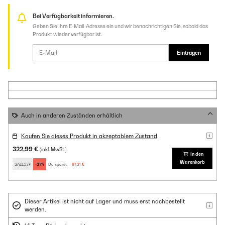
Bei Verfügbarkeit informieren.
Geben Sie Ihre E-Mail-Adresse ein und wir benachrichtigen Sie, sobald das
Produkt wieder verfügbar ist.
Eintragen
Auch in anderen Zuständen erhältlich
Kaufen Sie dieses Produkt in akzeptablem Zustand
322,99 €
(inkl. MwSt.)
In den
Warenkorb
SALE27P
-27%
Du sparst:
87,21 €
Dieser Artikel ist nicht auf Lager und muss erst nachbestellt
werden.