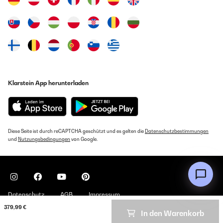
de cette machine, avoir des glaçons utilisables et surtout
détachés, il n'en ai rien. En fait j'ai reçu une machine identique,
équipée il est vrai d'un système de broyage, c'est vraiment du
broyage, pratiquement du rapage, peu d'intérêt pour ce gadjet.
J'ai accordé 4 étoiles parce que le vendeur respecte ses
conditions de garantie et que les livraisons sont sérieuses.
Dommage pour le produit.
Amazon Benutzer – Bewertung durch Chal-Tec GmbH nicht
eigenständig überprüft
Klarstein App herunterladen
Übersetzen
17/05/2022
Diese Seite ist durch reCAPTCHA geschützt und es gelten die
Datenschutzbestimmungen
Très bonne machine à glace ! Je l'utilise dans mon restaurant et
und
Nutzungsbedingungen
von Google.
elle fait très bien le travail. Petit bémol ce pendant le système
pour faire de la glace pilée fonction peut-être un peu trop bien et
fais plus de la neige que de la glace pilée. Sinon fonctionne très
bien fait 32 glaçons toute les 12 minutes. Je recommande !
Amazon Benutzer – Bewertung durch Chal-Tec GmbH nicht
eigenständig überprüft
Datenschutz
AGB
Impressum
Übersetzen
379,99 €
In den Warenkorb
Copyright © 2026 Klarstein. All rights reserved