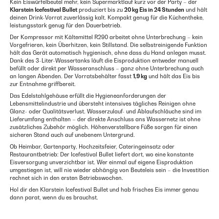
Kein Eiswürfelbeutel mehr, kein Supermarktlauf kurz vor der Party – der
Klarstein Icefestival Bullet
produziert bis zu
20 kg Eis in 24 Stunden
und hält
deinen Drink-Vorrat zuverlässig kalt. Kompakt genug für die Küchentheke,
leistungsstark genug für den Dauerbetrieb.
Der Kompressor mit Kältemittel R290 arbeitet ohne Unterbrechung – kein
Vorgefrieren, kein Überhitzen, kein Stillstand. Die selbstreinigende Funktion
hält das Gerät automatisch hygienisch, ohne dass du Hand anlegen musst.
Dank des 3-Liter-Wassertanks läuft die Eisproduktion entweder manuell
befüllt oder direkt per Wasseranschluss – ganz ohne Unterbrechung auch
an langen Abenden. Der Vorratsbehälter fasst
1,9 kg
und hält das Eis bis
zur Entnahme griffbereit.
Das Edelstahlgehäuse erfüllt die Hygieneanforderungen der
Lebensmittelindustrie und übersteht intensives tägliches Reinigen ohne
Glanz- oder Qualitätsverlust. Wasserzulauf- und Ablaufschläuche sind im
Lieferumfang enthalten – der direkte Anschluss ans Wassernetz ist ohne
zusätzliches Zubehör möglich. Höhenverstellbare Füße sorgen für einen
sicheren Stand auch auf unebenem Untergrund.
Ob Heimbar, Gartenparty, Hochzeitsfeier, Cateringeinsatz oder
Restaurantbetrieb: Der Icefestival Bullet liefert dort, wo eine konstante
Eisversorgung unverzichtbar ist. Wer einmal auf eigene Eisproduktion
umgestiegen ist, will nie wieder abhängig von Beuteleis sein – die Investition
rechnet sich in den ersten Betriebswochen.
Hol dir den Klarstein Icefestival Bullet und hab frisches Eis immer genau
dann parat, wenn du es brauchst.