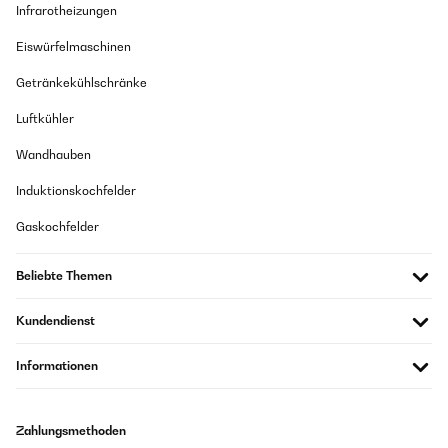
Infrarotheizungen
15/12/2024
Eiswürfelmaschinen
Perfetto per la produzione di cubetti di ghiaccio
Getränkekühlschränke
Amazon Benutzer – Bewertung durch Chal-Tec GmbH nicht
eigenständig überprüft
Luftkühler
Übersetzen
Wandhauben
08/11/2024
Induktionskochfelder
Fonctionne très bien ,rapide . Dommage petite rayure ( mais bien
Gaskochfelder
visible ) sur la face avant et rien qui maintien la petite porte de la
glace pilée.
Beliebte Themen
Amazon Benutzer – Bewertung durch Chal-Tec GmbH nicht
eigenständig überprüft
Kundendienst
Übersetzen
Informationen
03/08/2024
Hace un par de años nos regalaron una maquina de hielo de otra
marca y de menor capacidad (12kg). La teníamos 24h encendida
Zahlungsmethoden
y la usa amos todo el año porque en casa tomamos hielo con