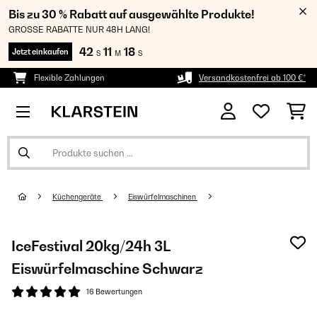
Bis zu 30 % Rabatt auf ausgewählte Produkte!
GROSSE RABATTE NUR 48H LANG!
42
11
18
Jetzt einkaufen
S
M
S
Flexible Zahlungen
Versandkostenfrei ab 100 €*
Küchengeräte
Eiswürfelmaschinen
IceFestival 20kg/24h 3L
Eiswürfelmaschine Schwarz
16 Bewertungen