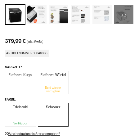
+3
379,99 €
(inkl. MwSt.)
ARTIKELNUMMER: 10046383
VARIANTE:
Eisform: Kugel
Eisform: Würfel
Bald wieder
verfügbar
FARBE:
Edelstahl
Schwarz
Verfügbar
Was bedeuten die Statusangaben?