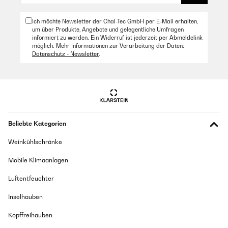
production des glaçons et le fonctionnement du capteur, nous
souhaiterions vous offrir une assistance directe pour résoudre
Ich möchte Newsletter der Chal-Tec GmbH per E-Mail erhalten,
cette situation. Veuillez contacter notre service client, nous
um über Produkte, Angebote und gelegentliche Umfragen
serons ravis de pouvoir vous aider.
informiert zu werden. Ein Widerruf ist jederzeit per Abmeldelink
möglich. Mehr Informationen zur Verarbeitung der Daten:
Notre engagement est d’améliorer continuellement et de fournir
Datenschutz - Newsletter
.
un service à la hauteur de vos attentes.
Cordialement,
Votre équipe Klarstein
_______________________________
Fabrice
Übersetzen
Beliebte Kategorien
Weinkühlschränke
23/12/2024
Mobile Klimaanlagen
Parece una maquina de buena calidad, funciona muy bien hasta
el momento.
Luftentfeuchter
Amazon Benutzer – Bewertung durch Chal-Tec GmbH nicht
eigenständig überprüft
Inselhauben
Übersetzen
Kopffreihauben