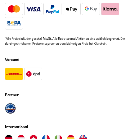
casi cualquier bebida... Aquella máquina se nos estropeó un par
de veces en dos años.... Por suerte lo cubrió la garantía vez al
cabo de 10 meses, la enviamos a reparar en garantía y nos
llegaron a enviar una nueva unidad al no poder repararla.
Finalmente al cabo de un año la unidad de repuesto se volvió a
estropear... Ya fuera de garantía no pudiendo repararla.En base
a la experiencia anterior decidimos cambiar de marca y comprar
una de mayor capacidad porque asumimos que a mayor
*Alle Preise inkl. der gesetzl. MwSt. Alle Rabatte und Aktionen sind zeitlich begrenzt. Die
capacidad mayor robustez de materiales.Pues bien, creo que con
durchgestrichenen Preise entsprechen dem bisherigen Preis bei Klarstein.
este modelo hemos acertado de pleno! Hace el hielo más grande,
más frío y más rápido que la antigua máquina. Además al tener
más capacidad, es más prácticacuando somos varios los que
Versand
queremos servirnos.Sin duda la recomiendo!
Amazon Benutzer – Bewertung durch Chal-Tec GmbH nicht
eigenständig überprüft
Übersetzen
Partner
03/09/2022
Pas satisfait du produit, une première machine avec glaçons "ice
clear", achetée chez le même fournisseur et qui était tombée en
panne, fut retournée et remboursée (sans trop de difficulté).
International
Rachat de celle-ci qui est mécaniquement est exactement la
même, à savoir glaçons carrés qui tombent en blocs absolument
inutilisables sous cette forme. Je pensais, en lisant le descriptif