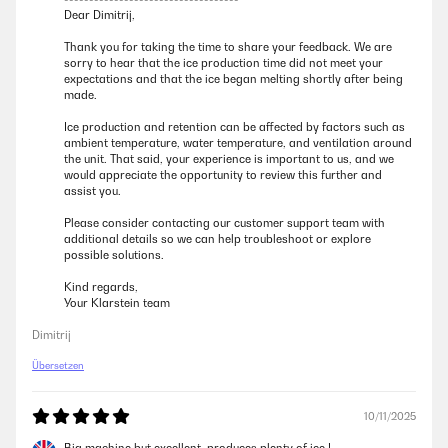
der Maschine aus. Das hätte anders gelöst werden können. Ansonsten
Dear Dimitrij,
bin ich sehr zufrieden!
Thank you for taking the time to share your feedback. We are
Amazon Benutzer – Bewertung durch Chal-Tec GmbH nicht
sorry to hear that the ice production time did not meet your
eigenständig überprüft
expectations and that the ice began melting shortly after being
made.
Ice production and retention can be affected by factors such as
ambient temperature, water temperature, and ventilation around
the unit. That said, your experience is important to us, and we
would appreciate the opportunity to review this further and
assist you.
Please consider contacting our customer support team with
additional details so we can help troubleshoot or explore
possible solutions.
Kind regards,
Your Klarstein team
Dimitrij
Übersetzen
10/11/2025