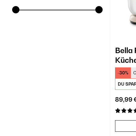
Bella
Küch
Crem
-30%
C
DU SPA
89,99 