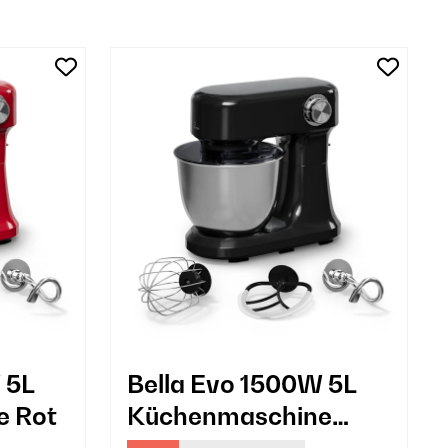
 5L
Bella Evo 1500W 5L
e Rot
Küchenmaschine
Schwarz