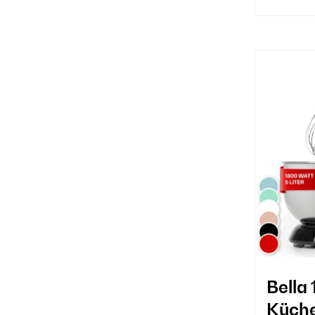
Bella
Küch