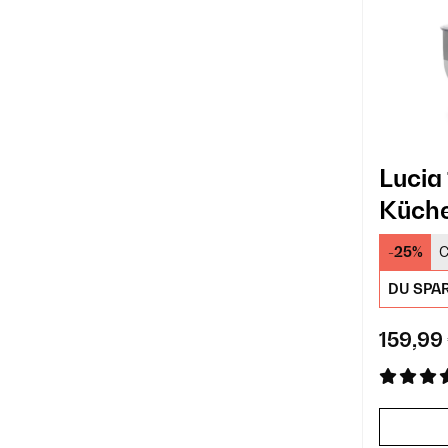
Lucia
Küch
Fleis
-25%
C
DU SPA
159,99