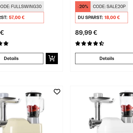
chwolf Rot
Silber
ODE:
FULLSWING30
-20%
CODE:
SALE20P
RST:
57,00 €
DU SPARST:
18,00 €
 €
89,99 €
Details
Details