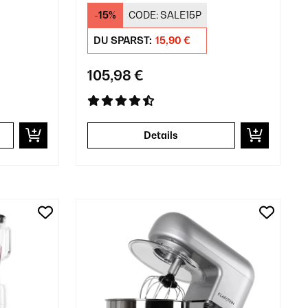
-15%
CODE:
SALE15P
DU SPARST:
15,90 €
105,98 €
Details