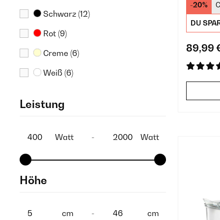
-20%
C
Schwarz
(12)
DU SPA
Rot
(9)
89,99 
Creme
(6)
Weiß
(6)
Blau
(1)
Leistung
Grau
(1)
Grün
(1)
Watt
-
Watt
Klar
(1)
Höhe
cm
-
cm