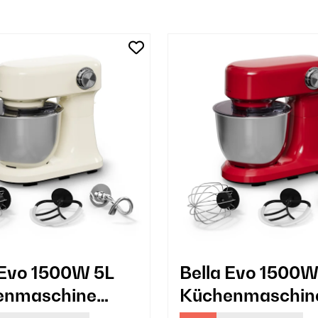
 Evo 1500W 5L
Bella Evo 1500W
enmaschine
Küchenmaschin
e