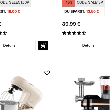
ODE:
SELECT20P
-15%
CODE:
SALE15P
RST:
18,00 €
DU SPARST:
13,50 €
€
89,99 €
Details
Details