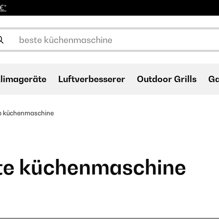
€*
limageräte
Luftverbesserer
Outdoor Grills
Ga
e küchenmaschine
te küchenmaschine