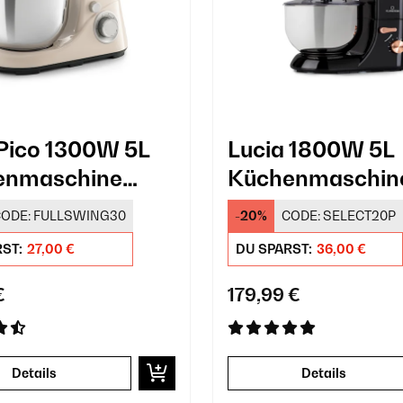
 Pico 1300W 5L
Lucia 1800W 5L
enmaschine
Küchenmaschine
e
Fleischwolf Sch
ODE:
FULLSWING30
-20%
CODE:
SELECT20P
RST:
27,00 €
DU SPARST:
36,00 €
€
179,99 €
Details
Details