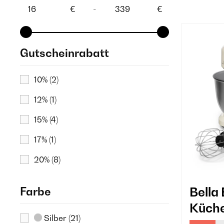
€
-
€
Gutscheinrabatt
10%
(2)
12%
(1)
15%
(4)
17%
(1)
20%
(8)
25%
(6)
Bella
Farbe
30%
(16)
Küch
Silber
(21)
45%
(1)
Crem