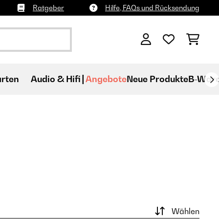
Ratgeber
Hilfe, FAQs und Rücksendung
rten
Audio & Hifi
Angebote
Neue Produkte
B-War
Wählen