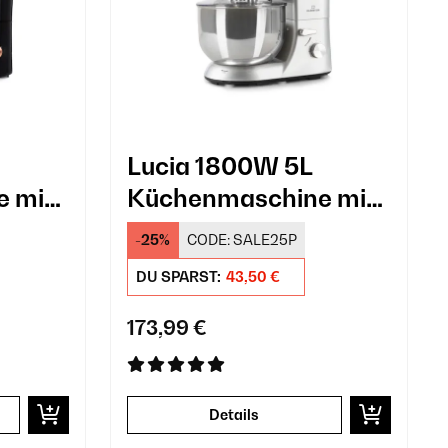
Lucia 1800W 5L
 mit
Küchenmaschine mit
warz
Fleischwolf Silber
-25%
CODE:
SALE25P
DU SPARST:
43,50 €
173,99 €
Details