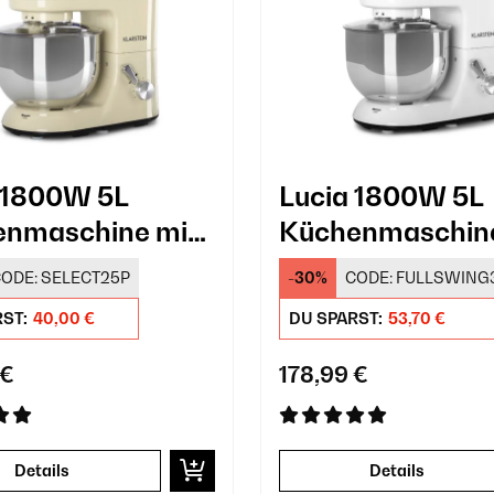
 1800W 5L
Lucia 1800W 5L
enmaschine mit
Küchenmaschine
chwolf Creme
Fleischwolf Wei
ODE:
SELECT25P
-30%
CODE:
FULLSWING
RST:
40,00 €
DU SPARST:
53,70 €
 €
178,99 €
Details
Details