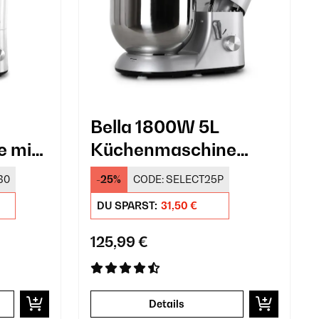
Bella 1800W 5L
 mit
Küchenmaschine
ß
Silber
30
-25%
CODE:
SELECT25P
DU SPARST:
31,50 €
125,99 €
Details