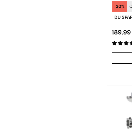
Fleis
-30%
C
DU SPA
189,99