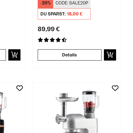
-20%
CODE:
SALE20P
DU SPARST:
18,00 €
89,99 €
Details