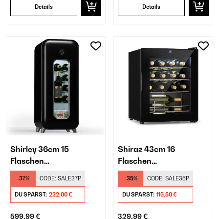
Details
Details
Shirley 36cm 15
Shiraz 43cm 16
Flaschen
Flaschen
Weinkühlschrank
Weinkühlschrank
-37%
CODE:
SALE37P
-35%
CODE:
SALE35P
Freistehend​ Schwarz
Freistehend​ Schwarz
DU SPARST:
222,00 €
DU SPARST:
115,50 €
599,99 €
329,99 €