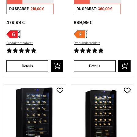
Freistehend​ Silber
Zonen​ Schwarz
DU SPARST:
216,00 €
DU SPARST:
360,00 €
479,99 €
899,99 €
Produktdatenblatt
Produktdatenblatt
Details
Details