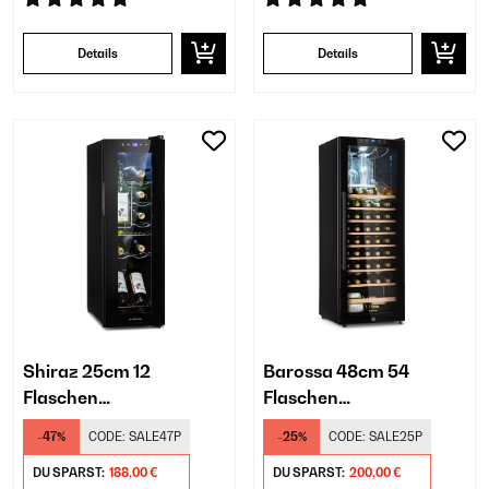
Details
Details
Shiraz 25cm 12
Barossa 48cm 54
Flaschen
Flaschen
Weinkühlschrank
Weinkühlschrank
-47%
CODE:
SALE47P
-25%
CODE:
SALE25P
Freistehend​ Schwarz
Freistehend​ Schwarz
DU SPARST:
188,00 €
DU SPARST:
200,00 €