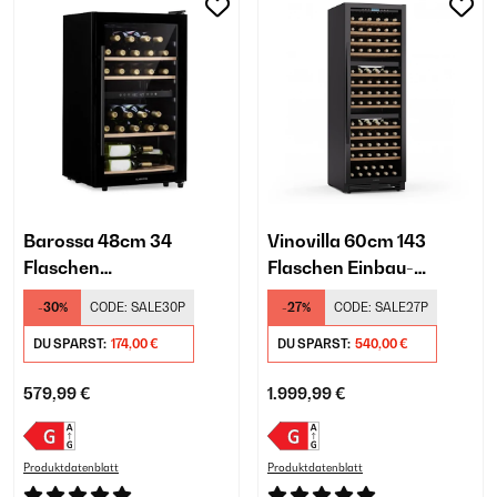
Barossa 48cm 34
Vinovilla 60cm 143
Flaschen
Flaschen Einbau-
Weinkühlschrank 2
Weinkühlschrank 3
-30%
CODE:
SALE30P
-27%
CODE:
SALE27P
Zonen​ Schwarz
Zonen Schwarz
DU SPARST:
174,00 €
DU SPARST:
540,00 €
579,99 €
1.999,99 €
Produktdatenblatt
Produktdatenblatt