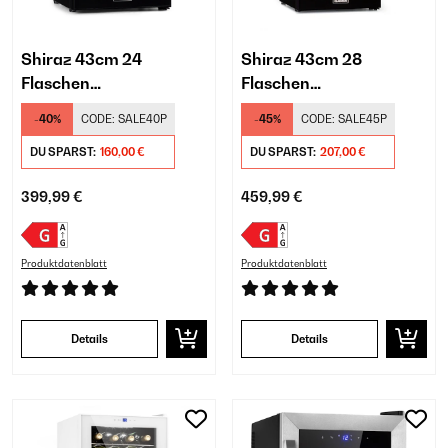
Shiraz 43cm 24
Shiraz 43cm 28
Flaschen
Flaschen
Weinkühlschrank
Weinkühlschrank
-40%
CODE:
SALE40P
-45%
CODE:
SALE45P
Freistehend​ Schwarz
Freistehend​ Schwarz
DU SPARST:
160,00 €
DU SPARST:
207,00 €
399,99 €
459,99 €
Produktdatenblatt
Produktdatenblatt
Details
Details