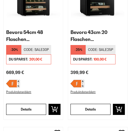
Bevora 54cm 48
Bevora 43cm 20
Flaschen
Flaschen
Weinkühlschrank
Weinkühlschrank
-30%
CODE:
SALE30P
-25%
CODE:
SALE25P
Freistehend Schwarz
Freistehend Schwarz
DU SPARST:
201,00 €
DU SPARST:
100,00 €
669,99 €
399,99 €
Produktdatenblatt
Produktdatenblatt
Details
Details