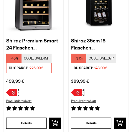
Shiraz Premium Smart
Shiraz 35cm 18
24 Flaschen
Flaschen
Weinkühlschrank
Weinkühlschrank
-45%
CODE:
SALE45P
-37%
CODE:
SALE37P
Freistehend​ Silber
Freistehend​ Schwarz
DU SPARST:
225,00 €
DU SPARST:
148,00 €
499,99 €
399,99 €
Produktdatenblatt
Produktdatenblatt
Details
Details