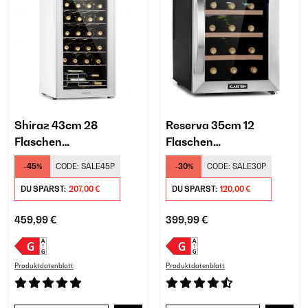
Shiraz 43cm 28
Reserva 35cm 12
Flaschen
Flaschen
Weinkühlschrank
Weinkühlschrank
-45%
CODE:
SALE45P
-30%
CODE:
SALE30P
Freistehend​ Weiß
Freistehend​ Silber
DU SPARST:
207,00 €
DU SPARST:
120,00 €
459,99 €
399,99 €
Produktdatenblatt
Produktdatenblatt