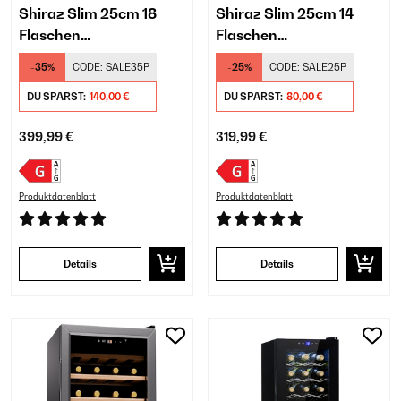
Shiraz Slim 25cm 18
Shiraz Slim 25cm 14
Flaschen
Flaschen
Weinkühlschrank
Weinkühlschrank
-35%
CODE:
SALE35P
-25%
CODE:
SALE25P
Freistehend​ Schwarz
Freistehend​ Schwarz
DU SPARST:
140,00 €
DU SPARST:
80,00 €
399,99 €
319,99 €
Produktdatenblatt
Produktdatenblatt
Details
Details