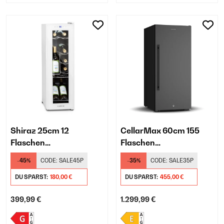
Shiraz 25cm 12
CellarMax 60cm 155
Flaschen
Flaschen
Weinkühlschrank
Weinkühlschrank
-45%
CODE:
SALE45P
-35%
CODE:
SALE35P
Freistehend​ Weiß
Freistehend​ Schwarz
DU SPARST:
180,00 €
DU SPARST:
455,00 €
399,99 €
1.299,99 €