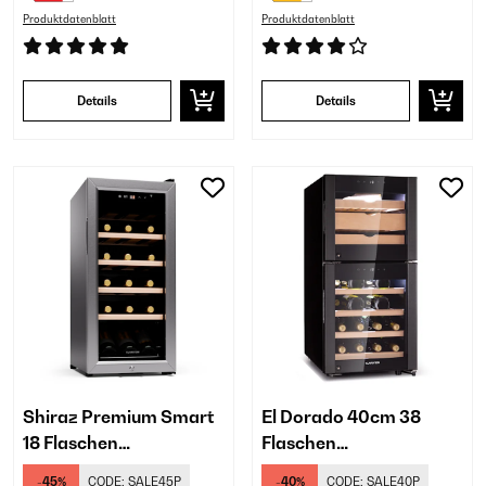
Produktdatenblatt
Produktdatenblatt
Details
Details
Shiraz Premium Smart
El Dorado 40cm 38
18 Flaschen
Flaschen
Weinkühlschrank
Weinkühlschrank 2
-45%
CODE:
SALE45P
-40%
CODE:
SALE40P