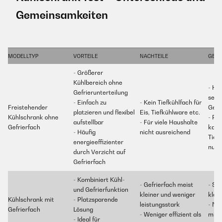
Gemeinsamkeiten
MODELLTYP
VORTEILE
NACHTEILE
GEEI
- Größerer
Kühlbereich ohne
- Ha
Gefrierunterteilung
sepa
- Einfach zu
- Kein Tiefkühlfach für
Freistehender
Gefr
platzieren und flexibel
Eis, Tiefkühlware etc.
Kühlschrank ohne
- Pe
aufstellbar
- Für viele Haushalte
Gefrierfach
kau
- Häufig
nicht ausreichend
Tief
energieeffizienter
nutz
durch Verzicht auf
Gefrierfach
- Kombiniert Kühl-
- Gefrierfach meist
- Sin
und Gefrierfunktion
kleiner und weniger
klei
Kühlschrank mit
- Platzsparende
leistungsstark
- No
Gefrierfach
Lösung
- Weniger effizient als
mit
- Ideal für