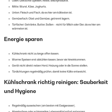
Oben: Gekochte Speisen, Reste, Milchprodukte.
Mitte: Wurst, Käse, Joghurts.
Unten: Fleisch und Fisch, da es hier am kältesten ist.
Gemüsefach: Obst und Gemüse, getrennt lagern.
Türfächer: Getränke, Butter, Soßen – nicht für Milch oder Eier, da es hier am
wärmsten ist.
Energie sparen
Kühlschrank nicht zu lange offen lassen.
Warme Speisen erst abkühlen lassen, bevor sie hineinkommen.
Gerät nicht direkt neben Herd, Heizung oder in die Sonne stellen.
Türdichtungen regelmäßig prüfen, damit keine Kälte entweicht.
Kühlschrank richtig reinigen: Sauberkeit
und Hygiene
Regelmäßig auswischen (am besten mit Essigwasser).
Abgelaufene oder schimmelige Lebensmittel sofort entsorgen.