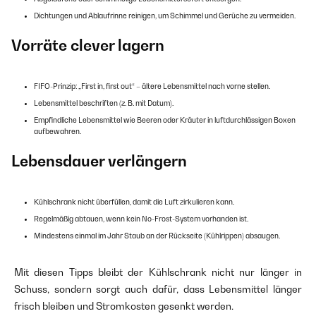
Dichtungen und Ablaufrinne reinigen, um Schimmel und Gerüche zu vermeiden.
Vorräte clever lagern
FIFO-Prinzip: „First in, first out“ – ältere Lebensmittel nach vorne stellen.
Lebensmittel beschriften (z. B. mit Datum).
Empfindliche Lebensmittel wie Beeren oder Kräuter in luftdurchlässigen Boxen
aufbewahren.
Lebensdauer verlängern
Kühlschrank nicht überfüllen, damit die Luft zirkulieren kann.
Regelmäßig abtauen, wenn kein No-Frost-System vorhanden ist.
Mindestens einmal im Jahr Staub an der Rückseite (Kühlrippen) absaugen.
Mit diesen Tipps bleibt der Kühlschrank nicht nur länger in
Schuss, sondern sorgt auch dafür, dass Lebensmittel länger
frisch bleiben und Stromkosten gesenkt werden.