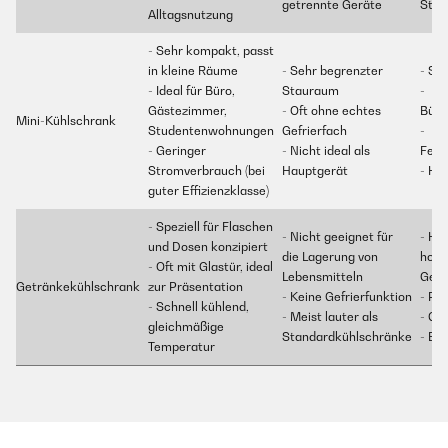
getrennte Geräte
Stan
Alltagsnutzung
- Sehr kompakt, passt
in kleine Räume
- Sehr begrenzter
- St
- Ideal für Büro,
Stauraum
-
Gästezimmer,
- Oft ohne echtes
Büro
Mini-Kühlschrank
Studentenwohnungen
Gefrierfach
-
- Geringer
- Nicht ideal als
Feri
Stromverbrauch (bei
Hauptgerät
- Ho
guter Effizienzklasse)
- Speziell für Flaschen
- Nicht geeignet für
- Ha
und Dosen konzipiert
die Lagerung von
hoh
- Oft mit Glastür, ideal
Lebensmitteln
Getr
Getränkekühlschrank
zur Präsentation
- Keine Gefrierfunktion
- Pa
- Schnell kühlend,
- Meist lauter als
- Ga
gleichmäßige
Standardkühlschränke
- Bü
Temperatur