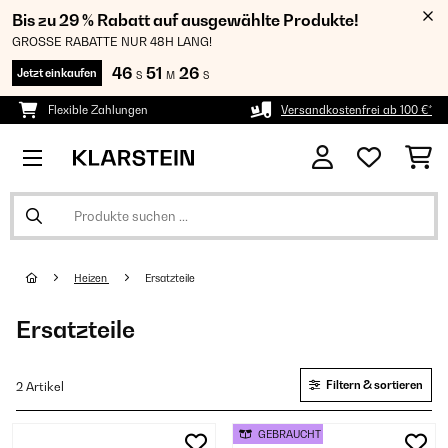
Bis zu 29 % Rabatt auf ausgewählte Produkte!
GROSSE RABATTE NUR 48H LANG!
46
51
25
Jetzt einkaufen
S
M
S
Flexible Zahlungen
Versandkostenfrei ab 100 €*
Heizen
Ersatzteile
Ersatzteile
Filtern & sortieren
2 Artikel
GEBRAUCHT