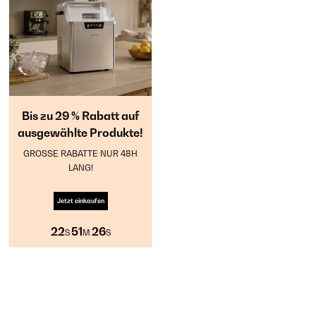
Bis zu 29 % Rabatt auf
ausgewählte Produkte!
GROSSE RABATTE NUR 48H
LANG!
Jetzt einkaufen
22
51
26
S
M
S