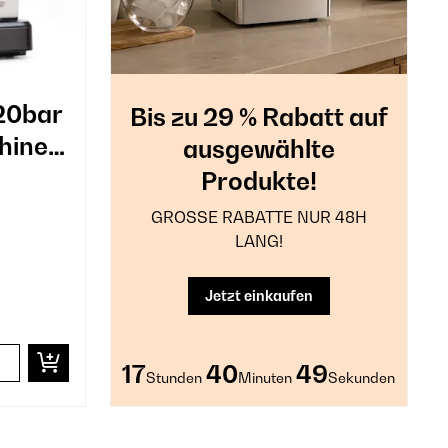
20bar
Bis zu 29 % Rabatt auf
hine
ausgewählte
Produkte!
GROSSE RABATTE NUR 48H
LANG!
Jetzt einkaufen
17
40
46
Stunden
Minuten
Sekunden