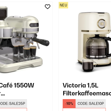
NEU
 Café 1550W
Victoria 1,5L
r
Filterkaffeemas
rägermaschine
12 Tassen Crem
ODE:
SALE25P
-10%
CODE:
SALE10P
e