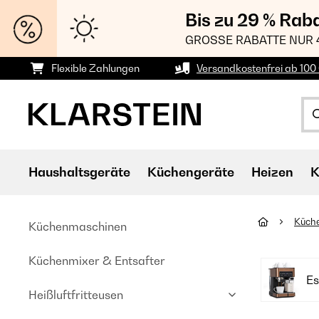
Bis zu 29 % Rab
GROSSE RABATTE NUR 
Flexible Zahlungen
Versandkostenfrei ab 100 
Haushaltsgeräte
Küchengeräte
Heizen
K
Küch
Küchenmaschinen
Küchenmixer & Entsafter
Es
Heißluftfritteusen