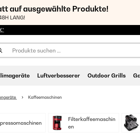
att auf ausgewählte Produkte!
48H LANG!
€*
limageräte
Luftverbesserer
Outdoor Grills
Ga
engeräte
Kaffeemaschinen
Filterkaffeemaschin
pressomaschinen
en