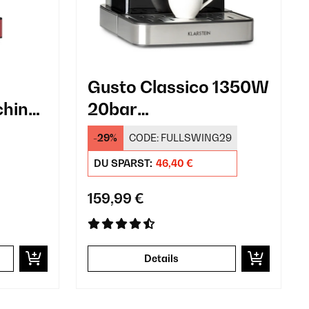
Gusto Classico 1350W
chine
20bar
Siebträgermaschine
-29%
CODE:
FULLSWING29
Schwarz
DU SPARST:
46,40 €
159,99 €
Details