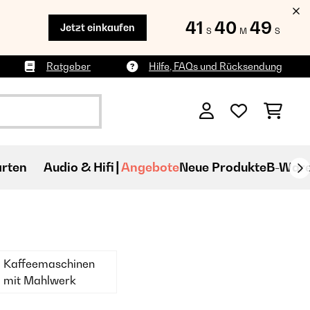
41
40
46
Jetzt einkaufen
S
M
S
Ratgeber
Hilfe, FAQs und Rücksendung
rten
Audio & Hifi
Angebote
Neue Produkte
B-War
Kaffeemaschinen
mit Mahlwerk