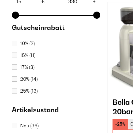
€
-
€
Gutscheinrabatt
10%
(2)
15%
(11)
17%
(3)
20%
(14)
25%
(13)
Bella
27%
(2)
Artikelzustand
20ba
29%
(14)
Siebt
-25%
C
Neu
(36)
30%
(1)
Crem