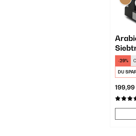
Arabi
Siebt
Silber
-29%
C
DU SPA
199,99