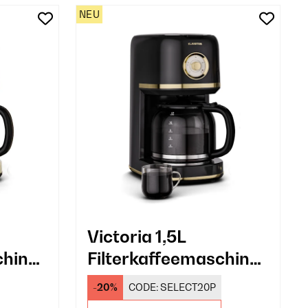
NEU
Victoria 1,5L
chine
Filterkaffeemaschine
e
12 Tassen Schwarz
-20%
CODE:
SELECT20P