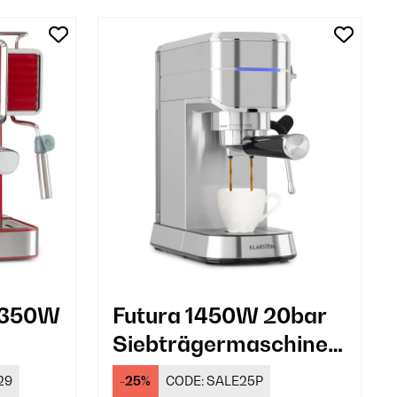
 1350W
Futura 1450W 20bar
Siebträgermaschine
hine
Silber
29
-25%
CODE:
SALE25P