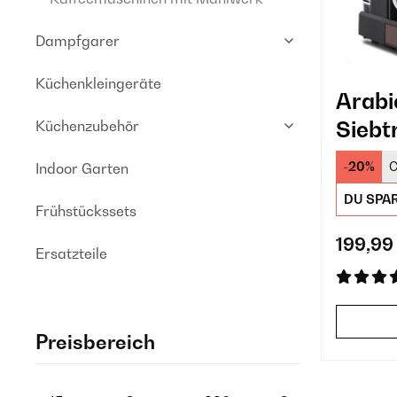
Dampfgarer
Küchenkleingeräte
Arabi
Siebt
Küchenzubehör
Kupfe
-20%
C
Indoor Garten
DU SPA
Frühstückssets
199,99
Ersatzteile
Preisbereich