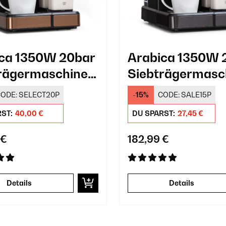
ca 1350W 20bar
Arabica 1350W 
rägermaschine
Siebträgermasc
r
Schwarz
ODE:
SELECT20P
-15%
CODE:
SALE15P
RST:
40,00 €
DU SPARST:
27,45 €
 €
182,99 €
Details
Details