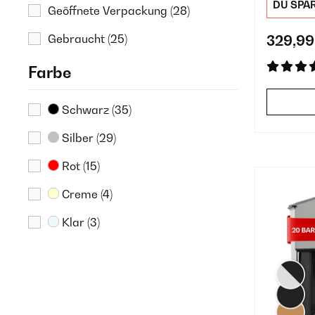
DU SPA
Geöffnete Verpackung
(28)
32%
(3)
Gebraucht
(25)
329,99
35%
(1)
40%
(3)
Farbe
Schwarz
(35)
Silber
(29)
Rot
(15)
Creme
(4)
Klar
(3)
Kupfer
(3)