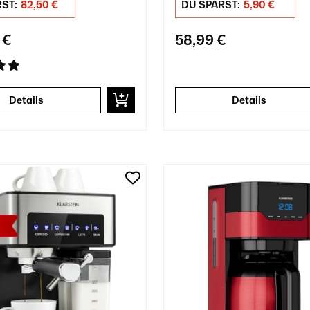
RST:
82,50 €
DU SPARST:
5,90 €
 €
58,99 €
Details
Details