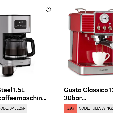
teel 1,5L
Gusto Classico
rkaffeemaschine
20bar
ssen Silber
Siebträgermasc
ODE:
SALE25P
-29%
CODE:
FULLSWING