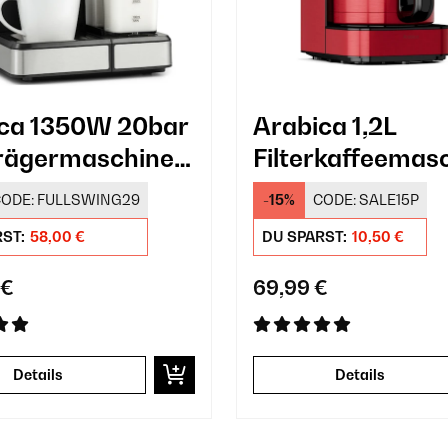
ca 1350W 20bar
Arabica 1,2L
rägermaschine
Filterkaffeemas
10 Tassen Rot
ODE:
FULLSWING29
-15%
CODE:
SALE15P
RST:
58,00 €
DU SPARST:
10,50 €
 €
69,99 €
Details
Details