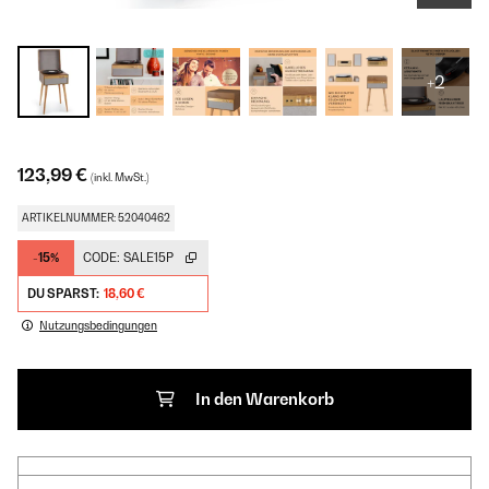
+2
123,99 €
(inkl. MwSt.)
ARTIKELNUMMER: 52040462
-15%
CODE:
SALE15P
DU SPARST:
18,60 €
Nutzungsbedingungen
In den Warenkorb