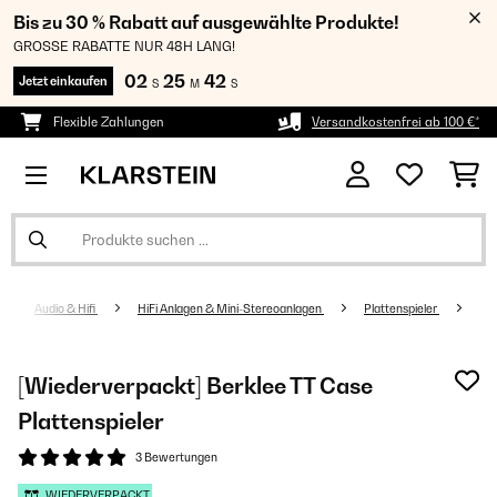
Bis zu 30 % Rabatt auf ausgewählte Produkte!
GROSSE RABATTE NUR 48H LANG!
02
25
41
Jetzt einkaufen
S
M
S
Flexible Zahlungen
Versandkostenfrei ab 100 €*
Audio & Hifi
HiFi Anlagen & Mini-Stereoanlagen
Plattenspieler
[Wiederverpackt] Berklee TT Case
Plattenspieler
3 Bewertungen
WIEDERVERPACKT