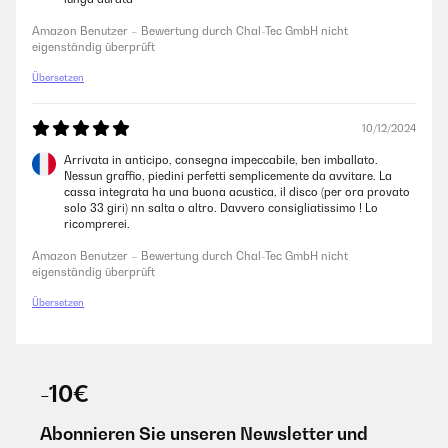
Amazon Benutzer – Bewertung durch Chal-Tec GmbH nicht
eigenständig überprüft
Übersetzen
10/12/2024
Arrivata in anticipo, consegna impeccabile, ben imballato.
Nessun graffio, piedini perfetti semplicemente da avvitare. La
cassa integrata ha una buona acustica, il disco (per ora provato
solo 33 giri) nn salta o altro. Davvero consigliatissimo ! Lo
ricomprerei.
Amazon Benutzer – Bewertung durch Chal-Tec GmbH nicht
eigenständig überprüft
Übersetzen
-10€
Abonnieren Sie unseren Newsletter und