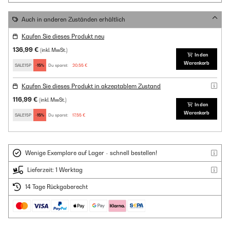
Auch in anderen Zuständen erhältlich
Kaufen Sie dieses Produkt neu
136,99 €
(inkl. MwSt.)
In den
Warenkorb
SALE15P
-15%
Du sparst:
20,55 €
Kaufen Sie dieses Produkt in akzeptablem Zustand
116,99 €
(inkl. MwSt.)
In den
Warenkorb
SALE15P
-15%
Du sparst:
17,55 €
Wenige Exemplare auf Lager - schnell bestellen!
Lieferzeit: 1 Werktag
14 Tage Rückgaberecht