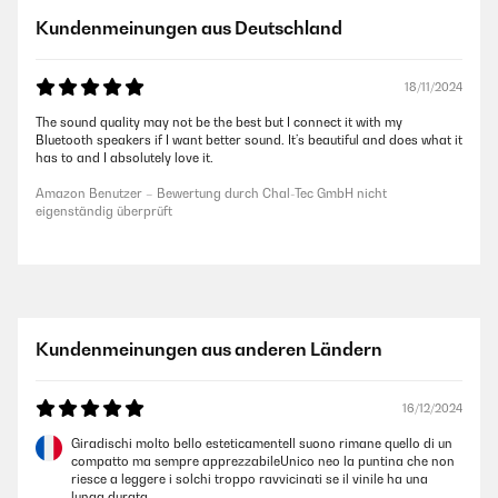
Kundenmeinungen aus Deutschland
18/11/2024
The sound quality may not be the best but I connect it with my
Bluetooth speakers if I want better sound. It’s beautiful and does what it
has to and I absolutely love it.
Amazon Benutzer – Bewertung durch Chal-Tec GmbH nicht
eigenständig überprüft
Kundenmeinungen aus anderen Ländern
16/12/2024
Giradischi molto bello esteticamenteIl suono rimane quello di un
compatto ma sempre apprezzabileUnico neo la puntina che non
riesce a leggere i solchi troppo ravvicinati se il vinile ha una
lunga durata