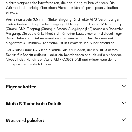
elektromagnetische Interferenzen, die den Klang trüben könnten. Die
Wärmeabfuhr erfolgt über einen Aluminiumkühlkörper – passiv, lautlos,
effektiv.
Vorne wartet ein 3,5-mm-Klinkeneingang für direkte MP3-Verbindungen.
Hinten finden sich optischer Eingang, CD-Eingang (Cinch), DVD-Eingang
(Cinch), AUX-Eingang (Cinch), 4 Stereo-Ausgänge (L/R) sowie ein Recorder-
Ausgang. Die Lautstärke lässt sich für jeden Lautsprecher individuell regeln;
Bass, Höhen und Balance sind separat einstellbar. Das Gehäuse mit
elegantem Aluminium-Frontpanel ist in Schwarz und Silber erhältlich.
Der AMP-CD608 DAB ist die solide Basis für jeden, der ein HiFi-System
Schritt für Schritt aufbaut – oder ein bestehendes endlich auf ein höheres
Niveau hebt. Hol dir den Auna AMP-CD608 DAB und erlebe, was deine
Lautsprecher wirklich können.
Eigenschaften
Maße & Technische Details
Was wird geliefert