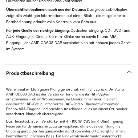
Lautstärke sauber und der Bass kontrolliert.
Übersichtlich bedienen, auch aus der Distanz:
Das große LED-Display
zeigt alle wichtigen Informationen auf einen Blick – die mitgelieferte
Fernbedienung erlaubt volle Kontrolle vom Sofa aus.
Für jede Quelle der richtige Eingang:
Optischer Eingang, CD-, DVD- und
AUX-Eingang (je Cinch), 3,5-mm-Klinke vorne sowie Phono-MM-
Eingang – der AMP-CD608 DAB verbindet sich mit nahezu jedem Gerät
im System.
Produktbeschreibung
Wer einmal wirklich guten Klang gehört hat, will nicht zurück. Der Auna
AMP-CD608 DAB ist der Verstärker für alle, die ihr HiFi-System
ernstnehmen – ob im Wohnzimmer, im Musikzimmer oder in einem
dedizierten HiFi-Setup. Integriertes DAB-Radio, Bluetooth-Streaming,
Phono-MM-Eingang und reichlich Anschlüsse: alles an einem Ort, sauber
verarbeitet, klanglich überzeugend.
Das Herzstück ist ein Verstärker mit 4 × 100 W RMS (an 4 Ohm) – genug
Reserven für dynamische Lautstärkespitzen, ohne dass der Klang ins
Clipping gerät. Der Ausgangswiderstand von unter 0,1 Ω sorgt für einen
kontrollierten, präzisen Bass. Ein Ringkerntransformator unterdrückt