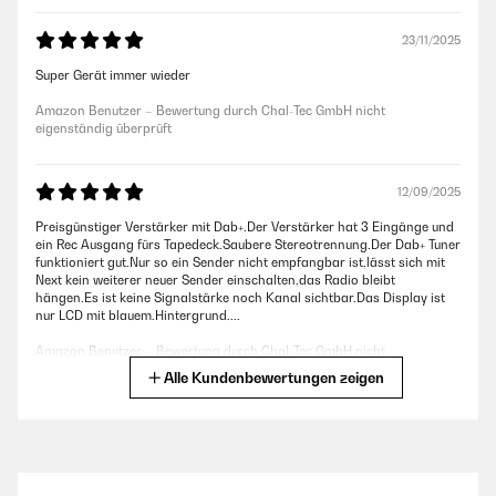
23/11/2025
Super Gerät immer wieder
Amazon Benutzer – Bewertung durch Chal-Tec GmbH nicht
eigenständig überprüft
12/09/2025
Preisgünstiger Verstärker mit Dab+.Der Verstärker hat 3 Eingänge und
ein Rec Ausgang fürs Tapedeck.Saubere Stereotrennung.Der Dab+ Tuner
funktioniert gut.Nur so ein Sender nicht empfangbar ist,lässt sich mit
Next kein weiterer neuer Sender einschalten,das Radio bleibt
hängen.Es ist keine Signalstärke noch Kanal sichtbar.Das Display ist
nur LCD mit blauem.Hintergrund....
Amazon Benutzer – Bewertung durch Chal-Tec GmbH nicht
eigenständig überprüft
Alle Kundenbewertungen zeigen
28/06/2024
Hat gute Lautstärke die aber im Startmodus zu laut ist .Hat einen recht
guten DAB Empfang.