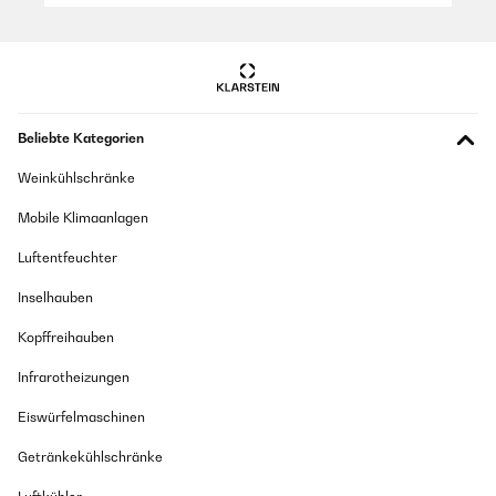
Die Lautstärkenreglung ist über Fernbedienung sehr ruppig. Die
Bluetooth Verbindung ist gut. Alles im allen ,ok.
Amazon Benutzer – Bewertung durch Chal-Tec GmbH nicht
eigenständig überprüft
Beliebte Kategorien
31/12/2021
Weinkühlschränke
Schöne Verarbeitung, die Leistung stimmt. Ordentliche
Schraubanschlüsse, alle Eingänge funktionieren. Ein Manko ist das
Mobile Klimaanlagen
DAB, funktioniert bei mir nicht. Kein eigener Subwoofer Ausgang und
träges Volume Stellrad.
Luftentfeuchter
Amazon Benutzer – Bewertung durch Chal-Tec GmbH nicht
Inselhauben
eigenständig überprüft
Kopffreihauben
27/12/2021
Infrarotheizungen
Gerät und Fernbedinung sind gut. Klang und Lautstärkereglung alles
OK.
Eiswürfelmaschinen
Amazon Benutzer – Bewertung durch Chal-Tec GmbH nicht
Getränkekühlschränke
eigenständig überprüft