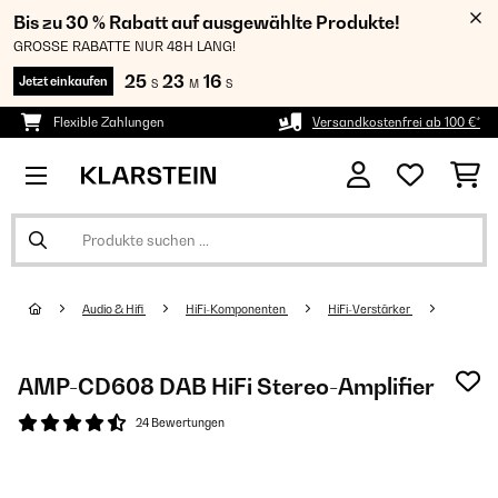
Bis zu 30 % Rabatt auf ausgewählte Produkte!
GROSSE RABATTE NUR 48H LANG!
25
23
15
Jetzt einkaufen
S
M
S
Flexible Zahlungen
Versandkostenfrei ab 100 €*
Audio & Hifi
HiFi-Komponenten
HiFi-Verstärker
AMP-CD608 DAB HiFi Stereo-Amplifier
24 Bewertungen