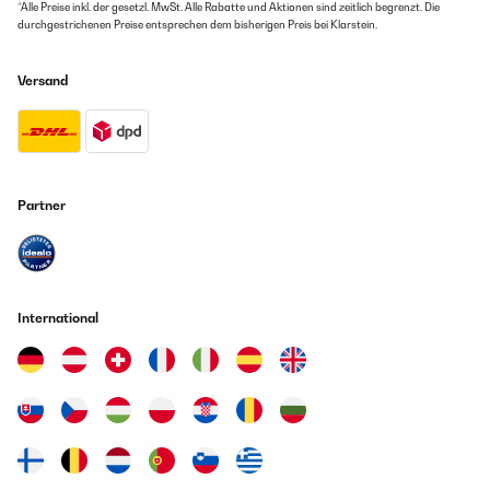
was recht laut ist. Daher nur 4 Sterne.
*Alle Preise inkl. der gesetzl. MwSt. Alle Rabatte und Aktionen sind zeitlich begrenzt. Die
durchgestrichenen Preise entsprechen dem bisherigen Preis bei Klarstein.
Amazon Benutzer – Bewertung durch Chal-Tec GmbH nicht
eigenständig überprüft
Versand
22/11/2021
Sehr Gut!
Amazon Benutzer – Bewertung durch Chal-Tec GmbH nicht
Partner
eigenständig überprüft
29/06/2021
Gutes Gerät, Bluetooth funktionierte ohne Probleme. Rest wie erwartet.
International
Amazon Benutzer – Bewertung durch Chal-Tec GmbH nicht
eigenständig überprüft
17/03/2021
Die Anlage ist insgesamt eigentlich super. Es gibt 2 Dinge, wovon 1
massiv stört: 1. Die Reaktion der Taster und Regler ist träge. Der
schnelle Tastendruck oder das schnelle Drehen der Laustärke wird