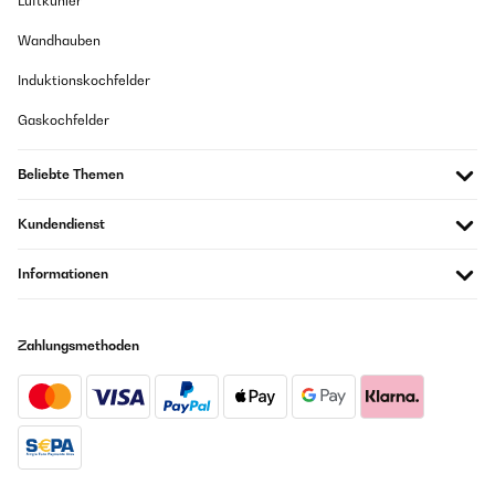
Luftkühler
17/12/2021
Wandhauben
Bin zufrieden damit
Induktionskochfelder
Amazon Benutzer – Bewertung durch Chal-Tec GmbH nicht
Gaskochfelder
eigenständig überprüft
Beliebte Themen
14/12/2021
Hallo, der Verstärker ist soweit o.k. - Ich habe das System u.a. wg. der
Kundendienst
Fernbedienung geordert. Die FB ist allerdings nicht nur defekt -sondern
qualitativ unterstes Niveau. Schade eigentlich................. rol
Informationen
Amazon Benutzer – Bewertung durch Chal-Tec GmbH nicht
eigenständig überprüft
Zahlungsmethoden
12/12/2021
Insgesamt ein recht gutes Gerät. Sehr gutes Preis- Leistungsverhältnis.
Sehr gut finde ich auch, dass eine Anschlussmöglichkeit für 4
Lautsprecher gegeben ist. Habe zwei Regal- und zwei Standboxen
angeschlossen, was einen prima Sound ergibt. Störend ist, dass es
beim einschalten automatisch auf DAB Radio mit 30 % Lautstärke geht,