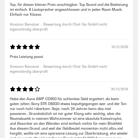
Top, für diesen kleinen Preis unschlagbar. Top Sound und die Bedienung
ist einfach. 8 Lautsprecher angeschlossen und in jeden Raum Musik.
EInfach nur Klasse.
Amazon Benutzer – Bewertung durch Chal-Tec GmbH nicht
eigenständig überprüft
19/12/2025
Preis Leistung passt
Amazon Benutzer – Bewertung durch Chal-Tec GmbH nicht
eigenständig überprüft
30/12/2024
Habe den Auna AMP-CD950 für schlankes Geld ergattert, da beim
guten (alten) Sony STR-DB830 etwas kaputtgegangen war, und der Ton
nur noch hohl rüberkam. Naja, nach 24 Jahren kann das mal
passieren...Grundsätzlich ist mir guter Klang sehr wichtig, aber die
Raumakustik in meinem Wohnzimmer ist eine absolute Katastrophe,
und Absorber an den Wänden sind einfach nichts für mein Blickfeld.
Aus diesem Grund, und weil der Geldbeutel momentan nicht allzu viel
hergibt, wollte ich eine sparsame Lösung zur Überbrückung, ehe wieder