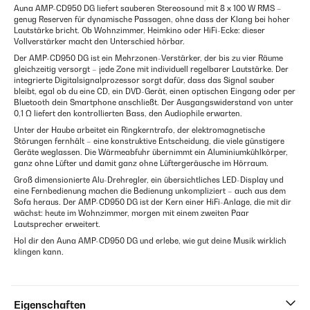
Auna AMP-CD950 DG liefert sauberen Stereosound mit 8 x 100 W RMS –
genug Reserven für dynamische Passagen, ohne dass der Klang bei hoher
Lautstärke bricht. Ob Wohnzimmer, Heimkino oder HiFi-Ecke: dieser
Vollverstärker macht den Unterschied hörbar.
Der AMP-CD950 DG ist ein Mehrzonen-Verstärker, der bis zu vier Räume
gleichzeitig versorgt – jede Zone mit individuell regelbarer Lautstärke. Der
integrierte Digitalsignalprozessor sorgt dafür, dass das Signal sauber
bleibt, egal ob du eine CD, ein DVD-Gerät, einen optischen Eingang oder per
Bluetooth dein Smartphone anschließt. Der Ausgangswiderstand von unter
0,1 Ω liefert den kontrollierten Bass, den Audiophile erwarten.
Unter der Haube arbeitet ein Ringkerntrafo, der elektromagnetische
Störungen fernhält – eine konstruktive Entscheidung, die viele günstigere
Geräte weglassen. Die Wärmeabfuhr übernimmt ein Aluminiumkühlkörper,
ganz ohne Lüfter und damit ganz ohne Lüftergeräusche im Hörraum.
Groß dimensionierte Alu-Drehregler, ein übersichtliches LED-Display und
eine Fernbedienung machen die Bedienung unkompliziert – auch aus dem
Sofa heraus. Der AMP-CD950 DG ist der Kern einer HiFi-Anlage, die mit dir
wächst: heute im Wohnzimmer, morgen mit einem zweiten Paar
Lautsprecher erweitert.
Hol dir den Auna AMP-CD950 DG und erlebe, wie gut deine Musik wirklich
klingen kann.
Eigenschaften