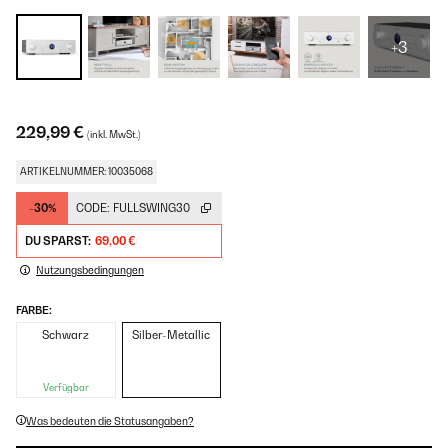
+3
229,99 €
(inkl. MwSt.)
ARTIKELNUMMER: 10035068
-30%
CODE:
FULLSWING30
DU SPARST:
69,00 €
Nutzungsbedingungen
FARBE:
Schwarz
Silber-Metallic
Verfügbar
Was bedeuten die Statusangaben?