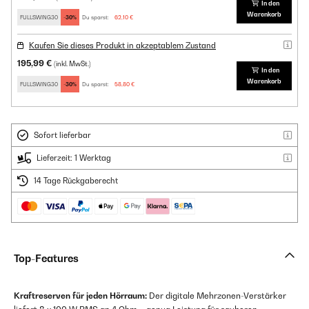
In den
Warenkorb
FULLSWING30
-30%
Du sparst:
62,10 €
Kaufen Sie dieses Produkt in akzeptablem Zustand
195,99 €
(inkl. MwSt.)
In den
Warenkorb
FULLSWING30
-30%
Du sparst:
58,80 €
Sofort lieferbar
Lieferzeit: 1 Werktag
14 Tage Rückgaberecht
Top-Features
Kraftreserven für jeden Hörraum:
Der digitale Mehrzonen-Verstärker