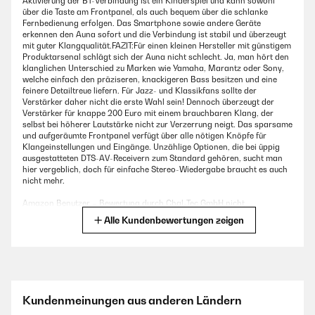
Aktivierung der BT-Verbindung ist ein Kinderspiel und kann sowohl
über die Taste am Frontpanel, als auch bequem über die schlanke
Fernbedienung erfolgen. Das Smartphone sowie andere Geräte
erkennen den Auna sofort und die Verbindung ist stabil und überzeugt
mit guter Klangqualität.FAZIT:Für einen kleinen Hersteller mit günstigem
Produktarsenal schlägt sich der Auna nicht schlecht. Ja, man hört den
klanglichen Unterschied zu Marken wie Yamaha, Marantz oder Sony,
welche einfach den präziseren, knackigeren Bass besitzen und eine
feinere Detailtreue liefern. Für Jazz- und Klassikfans sollte der
Verstärker daher nicht die erste Wahl sein! Dennoch überzeugt der
Verstärker für knappe 200 Euro mit einem brauchbaren Klang, der
selbst bei höherer Lautstärke nicht zur Verzerrung neigt. Das sparsame
und aufgeräumte Frontpanel verfügt über alle nötigen Knöpfe für
Klangeinstellungen und Eingänge. Unzählige Optionen, die bei üppig
ausgestatteten DTS-AV-Receivern zum Standard gehören, sucht man
hier vergeblich, doch für einfache Stereo-Wiedergabe braucht es auch
nicht mehr.
Amazon Benutzer – Bewertung durch Chal-Tec GmbH nicht
eigenständig überprüft
Alle Kundenbewertungen zeigen
11/03/2023
Hatte n alten Pioneer SX 205 der schon älter ist 25+, Problem war nur
noch eine Buchse ging.Vormalig hatte ich mir ein Verstärker für 500€
Kundenmeinungen aus anderen Ländern
geholt der nach einem Tag dann auch nur eine Box abgespielt hat. Also
Kabel getauscht alles mögliche gemacht nun der 500er ging zurück und