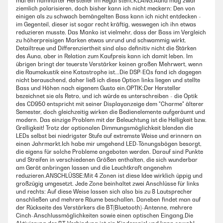
mal ein namhafter Hersteller im Regal steht.KLANG:Auna mag zwar
ziemlich polarisieren, doch bisher kann ich nicht meckern: Den von
einigen als zu schwach bemängelten Bass kann ich nicht entdecken -
im Gegenteil, dieser ist sogar recht kräftig, weswegen ich ihn etwas
reduzieren musste. Das Manko ist vielmehr, dass der Bass im Vergleich
zu höherpreisigen Marken etwas unrund und schwammig wirkt.
Detailtreue und Differenziertheit sind also definitiv nicht die Stärken
des Auna, aber in Relation zum Kaufpreis kann ich damit leben. Im
übrigen bringt der teuerste Verstärker keinen großen Mehrwert, wenn
die Raumakustik eine Katastrophe ist...Die DSP-EQs fand ich dagegen
nicht berauschend, daher ließ ich diese Option links liegen und stellte
Bass und Höhen nach eigenem Gusto ein.OPTIK:Der Hersteller
bezeichnet sie als Retro, und ich würde es unterschreiben - die Optik
des CD950 entspricht mit seiner Displayanzeige dem "Charme" älterer
Semester, doch gleichzeitig wirken die Bedienelemente aufgeräumt und
modern. Das einzige Problem mit der Beleuchtung ist die Helligkeit bzw.
Grelligkeit! Trotz der optionalen Dimmungsmöglichkeit blenden die
LEDs selbst bei niedrigster Stufe auf extremste Weise und erinnern an
einen Jahrmarkt.Ich habe mir umgehend LED-Tönungsbögen besorgt,
die eigens für solche Probleme angeboten werden. Darauf sind Punkte
und Streifen in verschiedenen Größen enthalten, die sich wunderbar
am Gerät anbringen lassen und die Leuchtkraft angenehm
reduzieren.ANSCHLÜSSE:Mit 4 Zonen ist diese Idee wirklich üppig und
großzügig umgesetzt. Jede Zone beinhaltet zwei Anschlüsse für links
und rechts: Auf diese Weise lassen sich also bis zu 8 Lautsprecher
anschließen und mehrere Räume beschallen. Daneben findet man auf
der Rückseite des Verstärkers die BT(Bluetooth)-Antenne, mehrere
Cinch-Anschlussmöglichkeiten sowie einen optischen Eingang.Die