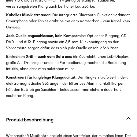
liefert 8 x 100 W RMS an 4 Ohm – genug Leistung für sauberen,
verzerrungsfreien Klang auch bei hoher Lautstärke.
Kabellos Musik streamen:
Die integrierte Bluetooth-Funktion verbindet
Smartphone oder Tablet drahtlos mit dem Verstärker – kein Kabel, kein
Umweg.
Jede Quelle angeschlossen, kein Kompromiss:
Optischer Eingang, CD-,
DVD- und AUX-Eingang sowie ein 3,5-mm-Klinkeneingang an der
Vorderseite sorgen dafür, dass sich jede Quelle anschließen lässt.
Einfach im Griff – auch vom Sofa aus:
Ein übersichtliches LED-Display,
große Alu-Drehregler und eine Fernbedienung machen die Bedienung
intuitiv, ohne dass man aufstehen muss.
Konstruiert für langlebige Klangqualität:
Der Ringkerntrafo verhindert
elektromagnetische Störungen, der lüfterlose Aluminiumkühlkörper
hält den Betrieb geräuschlos – beide zusammen sichern dauerhaft
sauberen Klang.
Produktbeschreibung
Wer ernsthaft Musik hört, braucht einen Verstärker, der mithalten kann. Der