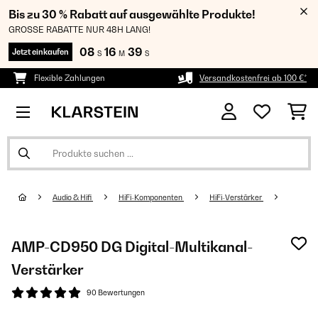
Bis zu 30 % Rabatt auf ausgewählte Produkte!
GROSSE RABATTE NUR 48H LANG!
08
16
38
Jetzt einkaufen
S
M
S
Flexible Zahlungen
Versandkostenfrei ab 100 €*
Audio & Hifi
HiFi-Komponenten
HiFi-Verstärker
AMP-CD950 DG Digital-Multikanal-
Verstärker
90 Bewertungen