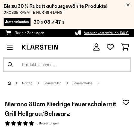
Bis zu 30 % Rabatt auf ausgewählte Produkte!
GROSSE RABATTE NUR 48H LANG!
30
08
47
Jetzt einkaufen
S
M
S
Flexible Zahlungen
Versandkostenfrei ab 100 €*
Garten
Feuerstellen
Feuerschalen
Merano 80cm Niedrige Feuerschale mit
Grill Hellgrau/Schwarz
3 Bewertungen