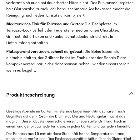
verformt sich auch bei dauerhafter Hitze nicht. Das Funkenschutzgitter
hält Glutpartikel zurück, der herausnehmbare Aschekasten macht die
Reinigung nach jedem Einsatz unkompliziert.
Mediterranes Flair für Terrasse und Garten:
Die Tischplatte im
Terrazzo-Look verleiht der Feuerstelle mediterranen Charakter.
Grillrost, Schürhaken und Funkenschutzdeckel sind direkt im
Lieferumfang enthalten.
Platzsparend verstauen, schnell aufgebaut:
Die Beine lassen sich
einfach einfalten, der Grillrost findet im Fach unter der Schale Platz –
kompakt verstaubar in der Nebensaison, schnell wieder einsatzbereit
wenn es losgeht.
Produktbeschreibung
Gesellige Abende im Garten, knisternde Lagerfeuer-Atmosphäre, frisch
Gegrilltes auf dem Rost – die Blumfeldt Merano Rectangular macht das
möglich. Diese robuste Feuerschale vereint Feuerstelle, Grill und Tisch in
einem und gehört auf jede Terrasse, in jeden Garten und auf jeden Innenhof.
Der Rahmen aus 1,5 mm starkem Stahl hält hohen Temperaturen stand,
ohne sich zu verformen. Das Funkenschutzgitter hält glühende Glutpartikel