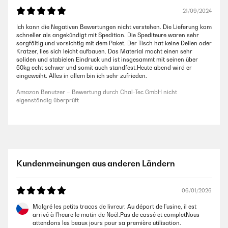
21/09/2024
Ich kann die Negativen Bewertungen nicht verstehen. Die Lieferung kam
schneller als angekündigt mit Spedition. Die Spediteure waren sehr
sorgfältig und vorsichtig mit dem Paket. Der Tisch hat keine Dellen oder
Kratzer, lies sich leicht aufbauen. Das Material macht einen sehr
soliden und stabielen Eindruck und ist insgesammt mit seinen über
50kg echt schwer und somit auch standfest.Heute abend wird er
eingeweiht. Alles in allem bin ich sehr zufrieden.
Amazon Benutzer – Bewertung durch Chal-Tec GmbH nicht
eigenständig überprüft
Kundenmeinungen aus anderen Ländern
06/01/2026
Malgré les petits tracas de livreur. Au départ de l'usine, il est
arrivé à l'heure le matin de Noël.Pas de cassé et completNous
attendons les beaux jours pour sa première utilisation.