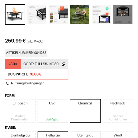
+3
259,99 €
(inkl. MwSt.)
ARTIKELNUMMER: 10041258
-30%
CODE:
FULLSWING30
DU SPARST:
78,00 €
Nutzungsbedingungen
FORM:
Elliptisch
Oval
Quadrat
Rechteck
Andere
Andere
Kombination
Verfügbar
Kombination
FARBE:
Dunkelgrau
Hellgrau
Steingrau
Weiß