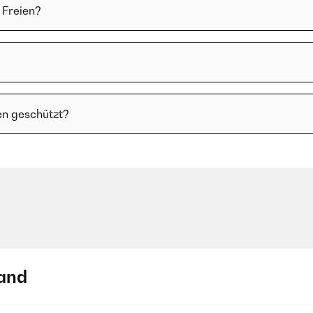
 Freien?
en geschützt?
and