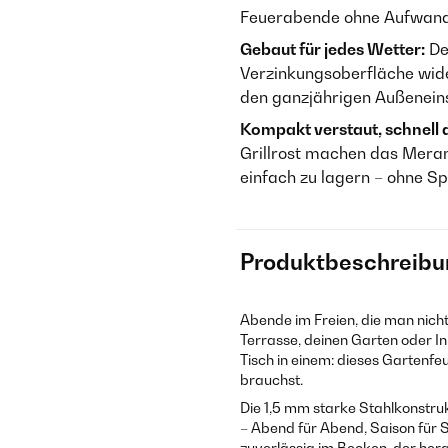
Feuerabende ohne Aufwand
Gebaut für jedes Wetter:
De
Verzinkungsoberfläche wider
den ganzjährigen Außeneins
Kompakt verstaut, schnell 
Grillrost machen das Meran
einfach zu lagern – ohne S
Produktbeschreibu
Abende im Freien, die man nich
Terrasse, deinen Garten oder In
Tisch in einem: dieses Gartenfe
brauchst.
Die 1,5 mm starke Stahlkonstru
– Abend für Abend, Saison für 
zuverlässig im Becken, der h