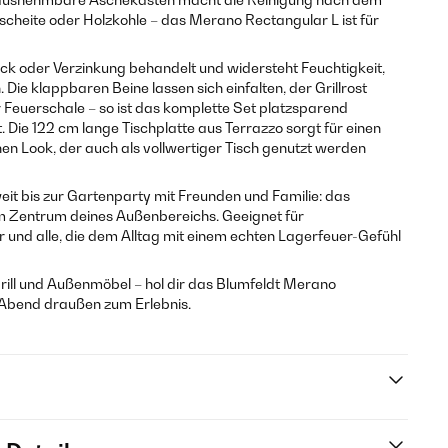
cheite oder Holzkohle – das Merano Rectangular L ist für
ack oder Verzinkung behandelt und widersteht Feuchtigkeit,
 Die klappbaren Beine lassen sich einfalten, der Grillrost
 Feuerschale – so ist das komplette Set platzsparend
. Die 122 cm lange Tischplatte aus Terrazzo sorgt für einen
 Look, der auch als vollwertiger Tisch genutzt werden
t bis zur Gartenparty mit Freunden und Familie: das
 Zentrum deines Außenbereichs. Geeignet für
 und alle, die dem Alltag mit einem echten Lagerfeuer-Gefühl
Grill und Außenmöbel – hol dir das Blumfeldt Merano
Abend draußen zum Erlebnis.