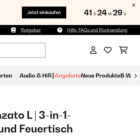
41
24
27
Jetzt einkaufen
S
M
S
Ratgeber
Hilfe, FAQs und Rücksendung
rten
Audio & Hifi
Angebote
Neue Produkte
B-War
to L | 3-in-1-
und Feuertisch