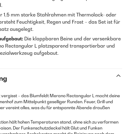
.
r 1,5 mm starke Stahlrahmen mit Thermolack- oder
steht Feuchtigkeit, Regen und Frost – das Set ist für
atz ausgelegt.
aufgebaut:
Die klappbaren Beine und der versenkbare
o Rectangular L platzsparend transportierbar und
pezialwerkzeug aufgebaut.
ng
t vergisst – das Blumfeldt Merano Rectangular L macht deine
nenhof zum Mittelpunkt geselliger Runden. Feuer, Grill und
uer vereint alles, was du für entspannte Abende draußen
ktion hält hohen Temperaturen stand, ohne sich zu verformen
Saison. Der Funkenschutzdeckel hält Glut und Funken
erausnehmbare Aschekasten macht die Reinigung nach dem