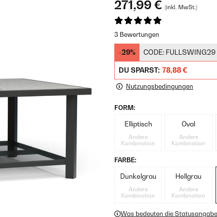
271,99 €
(inkl. MwSt.)
3 Bewertungen
-29%
CODE:
FULLSWING29
DU SPARST:
78,88 €
Nutzungsbedingungen
FORM:
Elliptisch
Oval
Andere
Andere
Kombination
Kombination
FARBE:
Dunkelgrau
Hellgrau
Andere
Andere
Kombination
Kombination
Was bedeuten die Statusangab