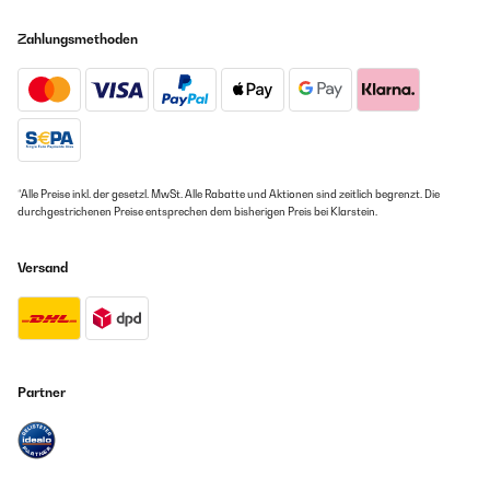
schön dick und bequem. Alles bestens.
Amazon Benutzer – Bewertung durch Chal-Tec GmbH nicht
Zahlungsmethoden
eigenständig überprüft
24/05/2023
Produkt entspricht meinen Erwartungen. Qualität/Farbe wie in der
Beschreibung angegeben. Gutes Preis-/Leistungsverhältnis.
*Alle Preise inkl. der gesetzl. MwSt. Alle Rabatte und Aktionen sind zeitlich begrenzt. Die
Amazon Benutzer – Bewertung durch Chal-Tec GmbH nicht
durchgestrichenen Preise entsprechen dem bisherigen Preis bei Klarstein.
eigenständig überprüft
Versand
12/05/2023
Ich habe mich auf die Auflagen gefreut, leider gefällt mir die Struktur
und Farbe des Stoffes nicht. Schade,daher zurück!
Amazon Benutzer – Bewertung durch Chal-Tec GmbH nicht
eigenständig überprüft
Partner
11/05/2023
Mal abgesehen dass die Auflagen ein Hingucker sind, sind unsere