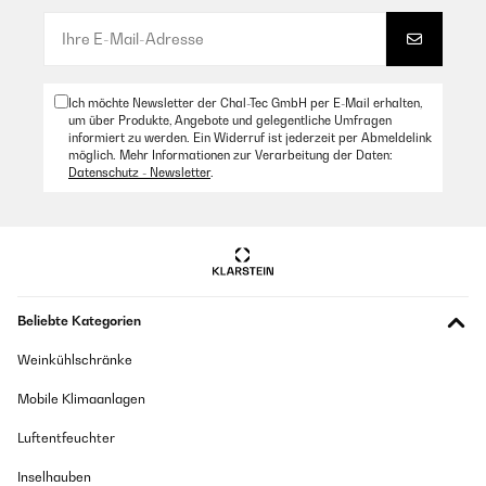
Stabil und relativ leicht zu bedienen
Amazon Benutzer – Bewertung durch Chal-Tec GmbH nicht
eigenständig überprüft
Ich möchte Newsletter der Chal-Tec GmbH per E-Mail erhalten,
um über Produkte, Angebote und gelegentliche Umfragen
15/06/2023
informiert zu werden. Ein Widerruf ist jederzeit per Abmeldelink
möglich. Mehr Informationen zur Verarbeitung der Daten:
Suoer schnelle Lieferung. Sehr bequem und die Farbe genauso wie
Datenschutz - Newsletter
.
beschrieben
Amazon Benutzer – Bewertung durch Chal-Tec GmbH nicht
eigenständig überprüft
13/06/2023
Beliebte Kategorien
Die Stuhlkissen sind für unseren Balkon! Sie sind gut gepolstert und
sehen top aus. Vielen Dank!
Weinkühlschränke
Amazon Benutzer – Bewertung durch Chal-Tec GmbH nicht
eigenständig überprüft
Mobile Klimaanlagen
Luftentfeuchter
08/06/2023
Inselhauben