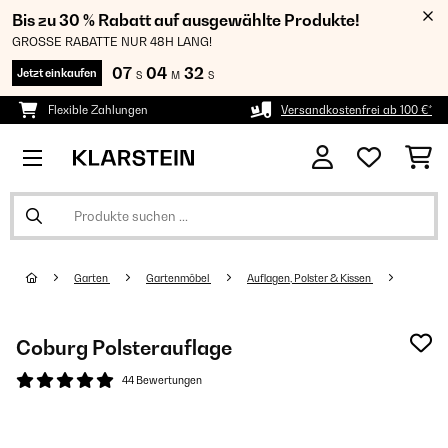
Bis zu 30 % Rabatt auf ausgewählte Produkte!
GROSSE RABATTE NUR 48H LANG!
07
04
32
Jetzt einkaufen
S
M
S
Flexible Zahlungen
Versandkostenfrei ab 100 €*
Garten
Gartenmöbel
Auflagen, Polster & Kissen
Coburg Polsterauflage
44 Bewertungen