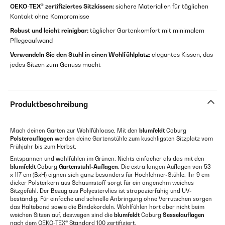
OEKO-TEX® zertifiziertes Sitzkissen:
sichere Materialien für täglichen
Kontakt ohne Kompromisse
Robust und leicht reinigbar:
täglicher Gartenkomfort mit minimalem
Pflegeaufwand
Verwandeln Sie den Stuhl in einen Wohlfühlplatz:
elegantes Kissen, das
jedes Sitzen zum Genuss macht
Produktbeschreibung
Mach deinen Garten zur Wohlfühloase. Mit den
blumfeldt
Coburg
Polsterauflagen
werden deine Gartenstühle zum kuschligsten Sitzplatz vom
Frühjahr bis zum Herbst.
Entspannen und wohlfühlen im Grünen. Nichts einfacher als das mit den
blumfeldt
Coburg
Gartenstuhl-Auflagen
. Die extra langen Auflagen von 53
x 117 cm (BxH) eignen sich ganz besonders für Hochlehner-Stühle. Ihr 9 cm
dicker Polsterkern aus Schaumstoff sorgt für ein angenehm weiches
Sitzgefühl. Der Bezug aus Polyestervlies ist strapazierfähig und UV-
beständig. Für einfache und schnelle Anbringung ohne Verrutschen sorgen
das Halteband sowie die Bindekordeln. Wohlfühlen hört aber nicht beim
weichen Sitzen auf, deswegen sind die
blumfeldt
Coburg
Sesselauflagen
nach dem OEKO-TEX® Standard 100 zertifiziert.