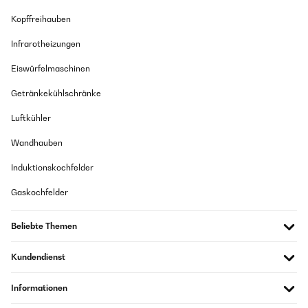
Super Zufrieden. Habe mir die Auflagen nicht so gut vorgestellt
Kopffreihauben
Amazon Benutzer – Bewertung durch Chal-Tec GmbH nicht
eigenständig überprüft
Infrarotheizungen
Eiswürfelmaschinen
07/06/2023
Getränkekühlschränke
Sehr schöne Auflagen. Gute Polsterung und sehr schöne Farbe.
Luftkühler
Amazon Benutzer – Bewertung durch Chal-Tec GmbH nicht
eigenständig überprüft
Wandhauben
Induktionskochfelder
07/06/2023
Gaskochfelder
Preis Leistung Sehr schöne Auflagen. Gute Polsterung und sehr schöne
Farbe.
Beliebte Themen
Amazon Benutzer – Bewertung durch Chal-Tec GmbH nicht
eigenständig überprüft
Kundendienst
01/06/2023
Informationen
Die Auflagen entsprechen genau der Beschreibung und Abbildung. Sind