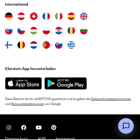
International
Stühle nun auf wieder aufgepolstert und dadurch wieder bequem. Da
haben wir uns mal was schönes und qualitativ hochwertiges gegönnt.
Wir hätten gerne auch für unseren Hocker 50x50 diese Auflage passen
als Kissen gehabt.
Amazon Benutzer – Bewertung durch Chal-Tec GmbH nicht
eigenständig überprüft
11/05/2023
Mal abgesehen dass die Auflagen ein Hingucker sind, sind unsere
Stühle nun auf wieder aufgepolstert und dadurch wieder bequem. Da
Klarstein App herunterladen
haben wir uns mal was schönes und qualitativ hochwertiges gegönnt.
Wir hätten gerne auch für unseren Hocker 50x50 diese Auflage passen
als Kissen gehabt.
Amazon Benutzer – Bewertung durch Chal-Tec GmbH nicht
eigenständig überprüft
Diese Seite ist durch reCAPTCHA geschützt und es gelten die
Datenschutzbestimmungen
und
Nutzungsbedingungen
von Google.
03/05/2023
Wurden mit 1Tag verspätung geliefert.Diese Auflagen Sind genau das
was wir Haben wollten,Günstig ,Bequem,Gut,wer neue Braucht sollte sie
Kaufen.
Datenschutz
AGB
Impressum