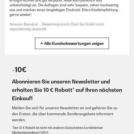
erfolgte schnell und gut verpackt. Alles kam pünktlich und
unbeschädigt an. Die Auflagen sind sehr bequem, sehen hochwertig
aus und machen einen langlebigen Eindruck. Klare Kaufempfehlung -
gerne wieder!
Amazon Benutzer – Bewertung durch Chal-Tec GmbH nicht
eigenständig überprüft
Alle Kundenbewertungen zeigen
03/06/2025
Schnelle Lieferung und gute Qualität
Amazon Benutzer – Bewertung durch Chal-Tec GmbH nicht
-10€
eigenständig überprüft
Abonnieren Sie unseren Newsletter und
15/04/2024
erhalten Sie 10 € Rabatt* auf Ihren nächsten
Die Qualität ist toll, dass Grün gefällt mir sehr gut.
Einkauf!
Amazon Benutzer – Bewertung durch Chal-Tec GmbH nicht
Melden Sie sich für unseren Newsletter an und gehören Sie zu
eigenständig überprüft
den Ersten, die über kommende Sonderangebote informiert
werden.
*Der 10 € Rabatt ist nicht mit anderen Gutscheinen kombinierbar.
04/04/2024
Mindestbestellwert 100 €.