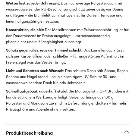
Wetterfest zu jeder Jahreszeit:
Das hochwertige Polyesterdach mit
wasserabweisender PU-Beschichtung schützt zuverlässig vor Sonne
und Regen – die Blumfeldt LuminaHaven ist für Garten, Terrasse und
Innenhof ganzjährig einsetzbar.
Konstruktion, die hält:
Der Metallrahmen mit Pulverbeschichtung ist für
den Dauereinsatz im Freien ausgelegt – korrosionsbeständig,
pflegeleicht und auf Langlebigkeit ausgelegt.
Schutz gegen alles, was der Himmel schickt:
Das Lamellendach lässt
sich per Kurbel öffnen oder schließen – für ungestörten Aufenthalt im
Freien, egal was das Wetter bringt.
Licht und Schatten nach Wunsch:
Das robuste Dach hält Sonne, Regen,
Schnee und Hagel stand – bei gleichzeitigem UV-Schutz 50+ und
wasserabweisendem Dach für jede Jahreszeit.
Schnell aufgebaut, dauerhaft stabil:
Die Montage ist in 2–4 Stunden mit
handelsüblichem Werkzeug erledigt. Seitenvorhänge aus 180 g
Polyester und Moskitonetze sind im Lieferumfang enthalten – für mehr
Privatsphäre und Abende ohne Insekten.
Produktbeschreibung