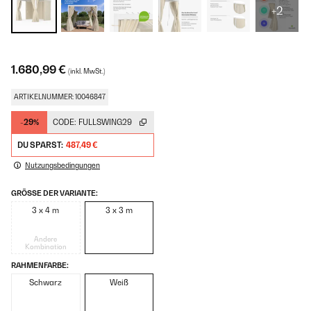
+2
1.680,99 €
(inkl. MwSt.)
ARTIKELNUMMER: 10046847
-29%
CODE:
FULLSWING29
DU SPARST:
487,49 €
Nutzungsbedingungen
GRÖSSE DER VARIANTE:
3 x 4 m
3 x 3 m
Andere
Kombination
RAHMENFARBE:
Schwarz
Weiß