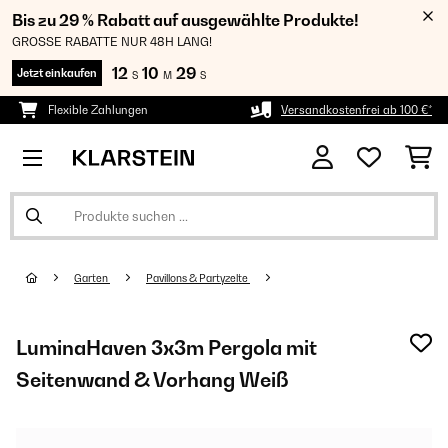
Bis zu 29 % Rabatt auf ausgewählte Produkte!
GROSSE RABATTE NUR 48H LANG!
12
10
28
Jetzt einkaufen
S
M
S
Flexible Zahlungen
Versandkostenfrei ab 100 €*
Garten
Pavillons & Partyzelte
LuminaHaven 3x3m Pergola mit
Seitenwand & Vorhang Weiß