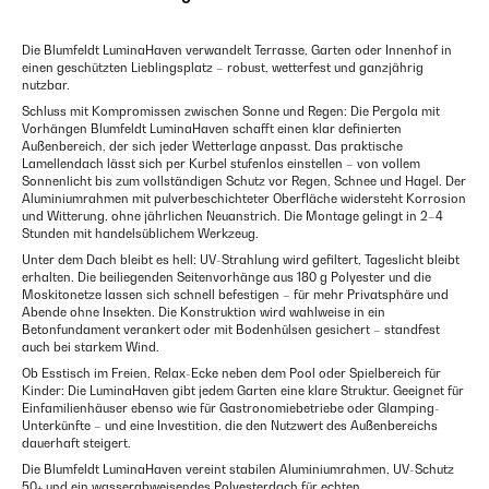
Die Blumfeldt LuminaHaven verwandelt Terrasse, Garten oder Innenhof in
einen geschützten Lieblingsplatz – robust, wetterfest und ganzjährig
nutzbar.
Schluss mit Kompromissen zwischen Sonne und Regen: Die Pergola mit
Vorhängen Blumfeldt LuminaHaven schafft einen klar definierten
Außenbereich, der sich jeder Wetterlage anpasst. Das praktische
Lamellendach lässt sich per Kurbel stufenlos einstellen – von vollem
Sonnenlicht bis zum vollständigen Schutz vor Regen, Schnee und Hagel. Der
Aluminiumrahmen mit pulverbeschichteter Oberfläche widersteht Korrosion
und Witterung, ohne jährlichen Neuanstrich. Die Montage gelingt in 2–4
Stunden mit handelsüblichem Werkzeug.
Unter dem Dach bleibt es hell: UV-Strahlung wird gefiltert, Tageslicht bleibt
erhalten. Die beiliegenden Seitenvorhänge aus 180 g Polyester und die
Moskitonetze lassen sich schnell befestigen – für mehr Privatsphäre und
Abende ohne Insekten. Die Konstruktion wird wahlweise in ein
Betonfundament verankert oder mit Bodenhülsen gesichert – standfest
auch bei starkem Wind.
Ob Esstisch im Freien, Relax-Ecke neben dem Pool oder Spielbereich für
Kinder: Die LuminaHaven gibt jedem Garten eine klare Struktur. Geeignet für
Einfamilienhäuser ebenso wie für Gastronomiebetriebe oder Glamping-
Unterkünfte – und eine Investition, die den Nutzwert des Außenbereichs
dauerhaft steigert.
Die Blumfeldt LuminaHaven vereint stabilen Aluminiumrahmen, UV-Schutz
50+ und ein wasserabweisendes Polyesterdach für echten