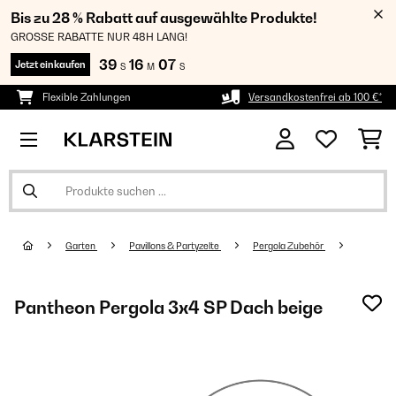
Bis zu 28 % Rabatt auf ausgewählte Produkte!
GROSSE RABATTE NUR 48H LANG!
39
16
07
Jetzt einkaufen
S
M
S
Flexible Zahlungen
Versandkostenfrei ab 100 €*
Garten
Pavillons & Partyzelte
Pergola Zubehör
Pantheon Pergola 3x4 SP Dach beige