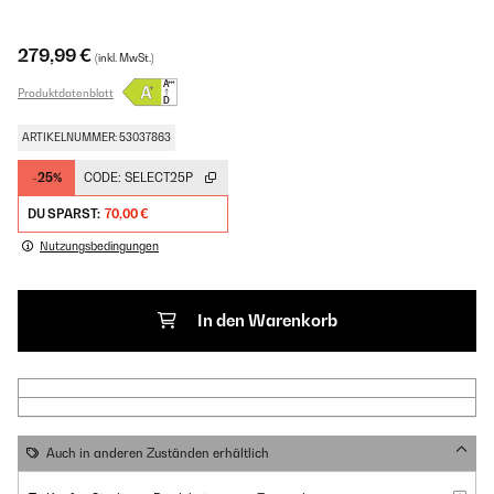
279,99 €
(inkl. MwSt.)
Produktdatenblatt
ARTIKELNUMMER: 53037863
-25%
CODE:
SELECT25P
DU SPARST:
70,00 €
Nutzungsbedingungen
In den Warenkorb
Auch in anderen Zuständen erhältlich