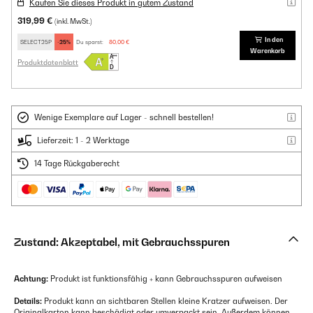
Kaufen Sie dieses Produkt in gutem Zustand
319,99 €
(inkl. MwSt.)
In den
SELECT25P
-25%
Du sparst:
80,00 €
Warenkorb
Produktdatenblatt
Wenige Exemplare auf Lager - schnell bestellen!
Lieferzeit: 1 - 2 Werktage
14 Tage Rückgaberecht
Zustand: Akzeptabel, mit Gebrauchsspuren
Achtung:
Produkt ist funktionsfähig + kann Gebrauchsspuren aufweisen
Details:
Produkt kann an sichtbaren Stellen kleine Kratzer aufweisen. Der
Originalkarton kann beschädigt oder umverpackt sein. Außerdem können