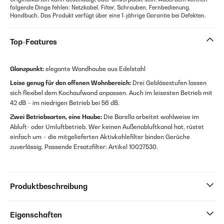
folgende Dinge fehlen: Netzkabel, Filter, Schrauben, Fernbedienung,
Handbuch. Das Produkt verfügt über eine 1-jährige Garantie bei Defekten.
Top-Features
Glanzpunkt:
elegante Wandhaube aus Edelstahl
Leise genug für den offenen Wohnbereich:
Drei Gebläsestufen lassen
sich flexibel dem Kochaufwand anpassen. Auch im leisesten Betrieb mit
42 dB – im niedrigen Betrieb bei 56 dB.
Zwei Betriebsarten, eine Haube:
Die Barella arbeitet wahlweise im
Abluft- oder Umluftbetrieb. Wer keinen Außenabluftkanal hat, rüstet
einfach um – die mitgelieferten Aktivkohlefilter binden Gerüche
zuverlässig. Passende Ersatzfilter: Artikel 10027530.
Produktbeschreibung
Eigenschaften