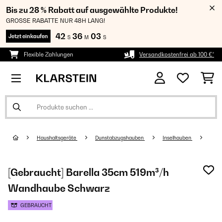
Bis zu 28 % Rabatt auf ausgewählte Produkte!
GROSSE RABATTE NUR 48H LANG!
42
36
03
Jetzt einkaufen
S
M
S
Flexible Zahlungen
Versandkostenfrei ab 100 €*
Haushaltsgeräte
Dunstabzugshauben
Inselhauben
[Gebraucht] Barella 35cm 519m³/h
Wandhaube Schwarz
GEBRAUCHT