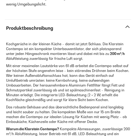
wenig Umgebungslicht.
Produktbeschreibung
Kochgerüche in der kleinen Küche – damit ist jetzt Schluss. Die Klarstein
Contempo ist ein kompakter Unterbauventilator, der sich platzsparend
unter jeden Hängeschrank montieren lässt und dabei mit bis zu
200 m³/h
Abluftleistung zuverlässig für frische Luft sorgt.
Mit einer maximalen Lautstärke von 61 dB arbeitet die Contempo selbst auf
der höchsten Stufe angenehm leise – kein störendes Dröhnen beim Kochen.
Wer keinen Außenabluftanschluss hat, kann das Gerät einfach auf
Umluftbetrieb umrüsten: keine Kernbohrung, keine aufwendigen
Umbauarbeiten. Der herausnehmbare Aluminium-Fettfilter fängt Fett und
Schmutzpartikel zuverlässig ab und ist spülmaschinenfest – Reinigung in
Minuten erledigt. Die integrierte LED-Beleuchtung (2 × 2 W) erhellt die
Kochfläche gleichmäßig und sorgt für klare Sicht beim Kochen.
Das robuste Gehäuse und das übersichtliche Bedienpanel sind langlebig
und leicht sauber zu halten. Die kompakten Maße von nur 15 cm Breite
machen die Contempo zur idealen Lösung für Küchen mit wenig Platz – ob
Einbauküche, Küchenzeile oder Küche mit offener Decke.
Warum die Klarstein Contempo?
Kompakte Abmessungen, zuverlässige 200
m³/h Abluftleistung, leiser Betrieb mit 61 dB, LED-Beleuchtung und ein