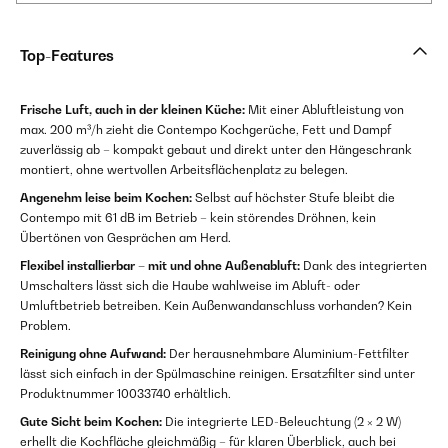
Top-Features
Frische Luft, auch in der kleinen Küche:
Mit einer Abluftleistung von
max. 200 m³/h zieht die Contempo Kochgerüche, Fett und Dampf
zuverlässig ab – kompakt gebaut und direkt unter den Hängeschrank
montiert, ohne wertvollen Arbeitsflächenplatz zu belegen.
Angenehm leise beim Kochen:
Selbst auf höchster Stufe bleibt die
Contempo mit 61 dB im Betrieb – kein störendes Dröhnen, kein
Übertönen von Gesprächen am Herd.
Flexibel installierbar – mit und ohne Außenabluft:
Dank des integrierten
Umschalters lässt sich die Haube wahlweise im Abluft- oder
Umluftbetrieb betreiben. Kein Außenwandanschluss vorhanden? Kein
Problem.
Reinigung ohne Aufwand:
Der herausnehmbare Aluminium-Fettfilter
lässt sich einfach in der Spülmaschine reinigen. Ersatzfilter sind unter
Produktnummer 10033740 erhältlich.
Gute Sicht beim Kochen:
Die integrierte LED-Beleuchtung (2 × 2 W)
erhellt die Kochfläche gleichmäßig – für klaren Überblick, auch bei