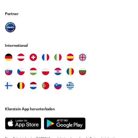
zu finden. die sep. bestellten Filter passen nicht und mussten von mir
che ammacca il prodotto. Vi consiglio di modificare la posizione
zurechtgeschnitten werden. Diese Mängel sollten abgestellt werden.
della spina con una protezione migliore , ne consegue che non
Auch sind die inneren Blechkanten messerscharf - äußerste Vorsicht
Partner
avrete più problematiche di questo genere. Io sono un Ingegnere
beim Befestigen oder Reinigen.....
e sono responsabile della sicurezza e dei collaudi. A volte per
poco, fate il capofitto del prodotto. Grazie Ing. Giovanni Pisano
Amazon Benutzer – Bewertung durch Chal-Tec GmbH nicht
eigenständig überprüft
Amazon Benutzer – Bewertung durch Chal-Tec GmbH nicht
eigenständig überprüft
International
31/03/2022
Übersetzen
Preis/Leistung einfach toll
28/11/2024
Amazon Benutzer – Bewertung durch Chal-Tec GmbH nicht
eigenständig überprüft
Manca il tubo di scarico e il manuale di montaggio
Amazon Benutzer – Bewertung durch Chal-Tec GmbH nicht
23/02/2022
eigenständig überprüft
Leider passt der Abluftanschluss oben nicht richtig, da das Loch am
Übersetzen
Dunstabzug etwas zu groß ist. Daher musste ich mit Silikon nachhelfen
Klarstein App herunterladen
und das Ganze abdichten. (daher nur vier Sterne) Von der Lautstärke
her könnte es etwas leiser sein. Sonst ist das Gerät ok und sieht auch
19/11/2024
gut aus.
Ottimo prodotto.
Amazon Benutzer – Bewertung durch Chal-Tec GmbH nicht
eigenständig überprüft