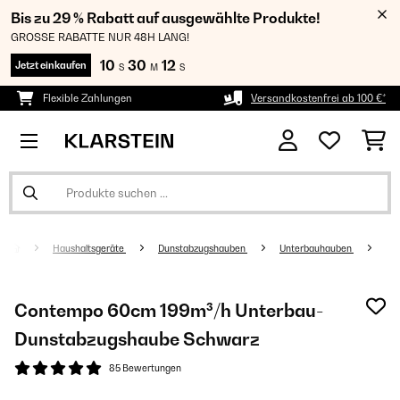
Bis zu 29 % Rabatt auf ausgewählte Produkte!
GROSSE RABATTE NUR 48H LANG!
10
30
11
Jetzt einkaufen
S
M
S
Flexible Zahlungen
Versandkostenfrei ab 100 €*
Haushaltsgeräte
Dunstabzugshauben
Unterbauhauben
Contempo 60cm 199m³/h Unterbau-
Dunstabzugshaube Schwarz
85 Bewertungen