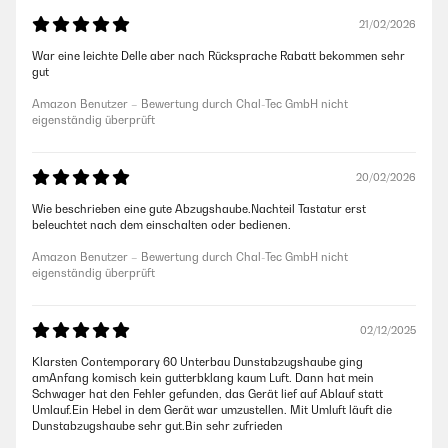
21/02/2026
War eine leichte Delle aber nach Rücksprache Rabatt bekommen sehr
gut
Amazon Benutzer – Bewertung durch Chal-Tec GmbH nicht
eigenständig überprüft
20/02/2026
Wie beschrieben eine gute Abzugshaube.Nachteil Tastatur erst
beleuchtet nach dem einschalten oder bedienen.
Amazon Benutzer – Bewertung durch Chal-Tec GmbH nicht
eigenständig überprüft
02/12/2025
Klarsten Contemporary 60 Unterbau Dunstabzugshaube ging
amAnfang komisch kein gutterbklang kaum Luft. Dann hat mein
Schwager hat den Fehler gefunden, das Gerät lief auf Ablauf statt
Umlauf.Ein Hebel in dem Gerät war umzustellen. Mit Umluft läuft die
Dunstabzugshaube sehr gut.Bin sehr zufrieden