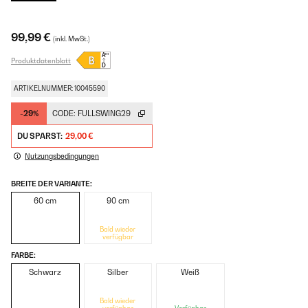
99,99 €
(inkl. MwSt.)
Produktdatenblatt
ARTIKELNUMMER: 10045590
-29%
CODE:
FULLSWING29
DU SPARST:
29,00 €
Nutzungsbedingungen
BREITE DER VARIANTE:
60 cm
90 cm
Bald wieder
verfügbar
FARBE:
Schwarz
Silber
Weiß
Bald wieder