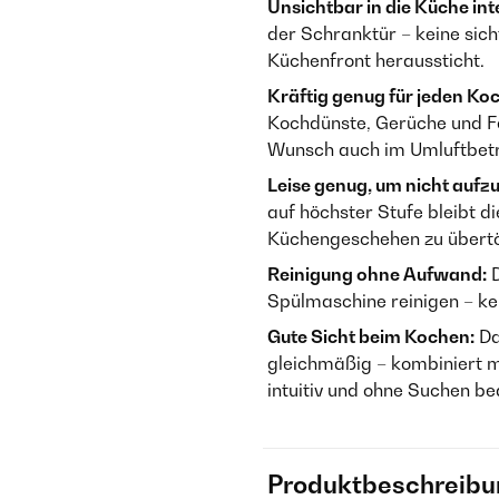
Unsichtbar in die Küche inte
der Schranktür – keine sicht
Küchenfront heraussticht.
Kräftig genug für jeden Koch
Kochdünste, Gerüche und Fe
Wunsch auch im Umluftbetr
Leise genug, um nicht aufzu
auf höchster Stufe bleibt d
Küchengeschehen zu übert
Reinigung ohne Aufwand:
D
Spülmaschine reinigen – ke
Gute Sicht beim Kochen:
Da
gleichmäßig – kombiniert m
intuitiv und ohne Suchen be
Produktbeschreibu