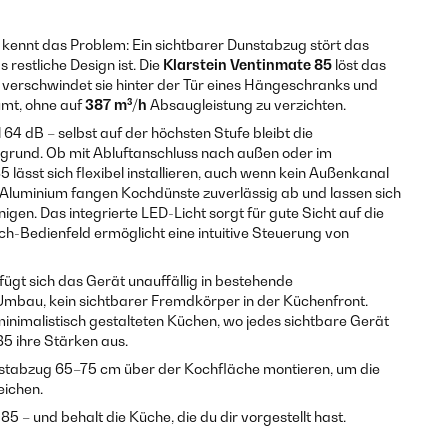
kennt das Problem: Ein sichtbarer Dunstabzug stört das
 restliche Design ist. Die
Klarstein Ventinmate 85
löst das
 verschwindet sie hinter der Tür eines Hängeschranks und
umt, ohne auf
387 m³/h
Absaugleistung zu verzichten.
64 dB – selbst auf der höchsten Stufe bleibt die
grund. Ob mit Abluftanschluss nach außen oder im
 lässt sich flexibel installieren, auch wenn kein Außenkanal
us Aluminium fangen Kochdünste zuverlässig ab und lassen sich
igen. Das integrierte LED-Licht sorgt für gute Sicht auf die
ch-Bedienfeld ermöglicht eine intuitive Steuerung von
ügt sich das Gerät unauffällig in bestehende
Umbau, kein sichtbarer Fremdkörper in der Küchenfront.
nimalistisch gestalteten Küchen, wo jedes sichtbare Gerät
 85 ihre Stärken aus.
tabzug 65–75 cm über der Kochfläche montieren, um die
eichen.
85 – und behalt die Küche, die du dir vorgestellt hast.