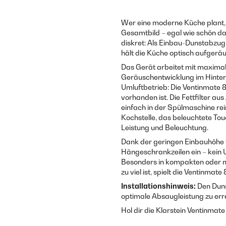
Wer eine moderne Küche plant, 
Gesamtbild – egal wie schön das
diskret: Als Einbau-Dunstabzug
hält die Küche optisch aufgerä
Das Gerät arbeitet mit maximal 
Geräuschentwicklung im Hinter
Umluftbetrieb: Die Ventinmate 85
vorhanden ist. Die Fettfilter a
einfach in der Spülmaschine rein
Kochstelle, das beleuchtete Tou
Leistung und Beleuchtung.
Dank der geringen Einbauhöhe f
Hängeschrankzeilen ein – kein 
Besonders in kompakten oder mi
zu viel ist, spielt die Ventinmate
Installationshinweis:
Den Duns
optimale Absaugleistung zu err
Hol dir die Klarstein Ventinmate 