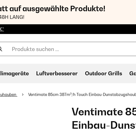
att auf ausgewählte Produkte!
48H LANG!
€*
limageräte
Luftverbesserer
Outdoor Grills
Ga
auhauben
Ventimate 85cm 387m³/h Touch Einbau-Dunstabzugshau
Ventimate 8
Einbau-Duns