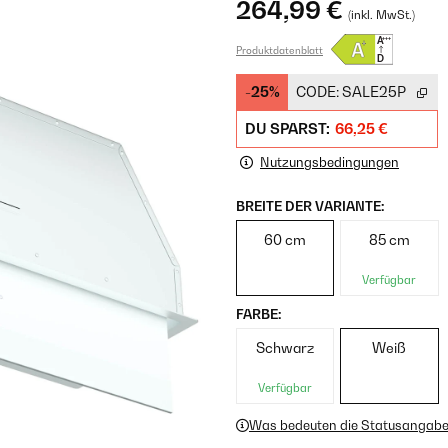
264,99 €
(inkl. MwSt.)
Produktdatenblatt
-25%
CODE:
SALE25P
DU SPARST:
66,25 €
Nutzungsbedingungen
BREITE DER VARIANTE:
60 cm
85 cm
Verfügbar
FARBE:
Schwarz
Weiß
Verfügbar
Was bedeuten die Statusangab