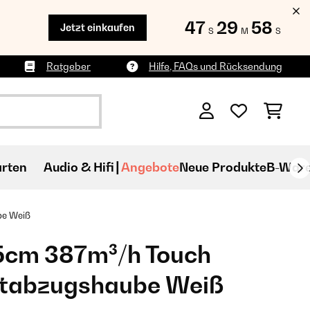
47
29
57
Jetzt einkaufen
S
M
S
Ratgeber
Hilfe, FAQs und Rücksendung
rten
Audio & Hifi
Angebote
Neue Produkte
B-War
be Weiß
5cm 387m³/h Touch
tabzugshaube Weiß