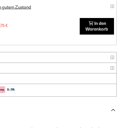
in gutem Zustand
In den
,75 €
Warenkorb