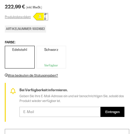
222,99 €
(inkl. MwSt.)
Produktdatenblatt
ARTIKELNUMMER: 10031682
FARBE:
Edelstahl
Schwarz
Verfügbar
Was bedeuten die Statusangaben?
Bei Verfügbarkeit informieren.
Geben Sie Ihre E-Mail-Adresse ein und wir benachrichtigen Sie, sobald das
Produkt wieder verfügbar ist.
Eintragen