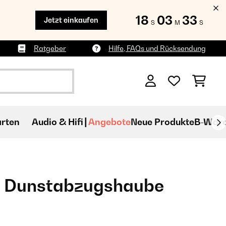
18
03
31
Jetzt einkaufen
S
M
S
Ratgeber
Hilfe, FAQs und Rücksendung
rten
Audio & Hifi
Angebote
Neue Produkte
B-War
0 Dunstabzugshaube