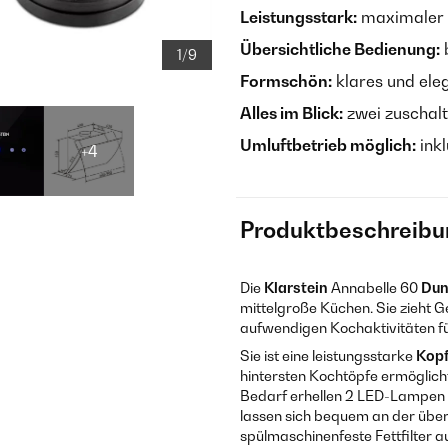
Leistungsstark:
maximaler 
Übersichtliche Bedienung:
1/9
Formschön:
klares und ele
Alles im Blick:
zwei zuschal
Umluftbetrieb möglich:
inkl
+4
Produktbeschreibu
Die
Klarstein
Annabelle 60
Dun
mittelgroße Küchen. Sie zieht 
aufwendigen Kochaktivitäten 
Sie ist eine leistungsstarke
Kopf
hintersten Kochtöpfe ermöglicht
Bedarf erhellen 2 LED-Lampen d
lassen sich bequem an der übe
spülmaschinenfeste Fettfilter 