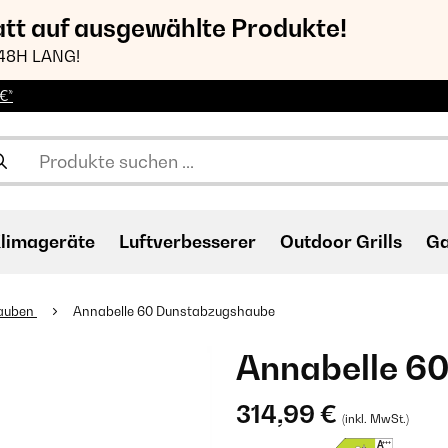
att auf ausgewählte Produkte!
48H LANG!
€*
limageräte
Luftverbesserer
Outdoor Grills
Ga
auben
Annabelle 60 Dunstabzugshaube
Annabelle 6
314,99 €
(inkl. MwSt.)