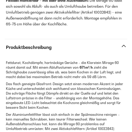
Flexibel montierbar – mit oder ohne Außenabluft:
Die Mirage 60 lässt
sich sowohl als Abluft- als auch als Umlufthaube betreiben. Für den
Umluftbetrieb genügen zwei Aktivkohlefilter (Artikel 10032843) – eine
Außenwandöffnung ist dann nicht erforderlich. Montage empfohlen in
65–75 cm Höhe über der Kochfläche.
Produktbeschreibung
Fettdunst, Kochdämpfe, hartnäckige Gerüche – die Klarstein Mirage 60
räumt damit auf. Mit einem Abluftvolumen von
671 m³/h
zieht die
Schräghaube zuverlässig alles ab, was beim Kochen in der Luft liegt, und
macht dabei bei maximalem Betrieb nicht mehr als 59 dB Lärm.
Das flach geneigte Glasfront-Design setzt einen modernen Akzent in jeder
Küche und unterscheidet sich wohltuend von klassischen Kaminabzügen.
Die schräge Fläche fängt Dämpfe direkt an der Quelle auf und leitet den
Luftstrom präzise in die Filter – unabhängig von der Montagehöhe. Das
eingebaute LED-Licht beleuchtet die Kochzone gleichmäßig und sorgt für
bessere Sicht beim Kochen.
Der Aluminiumfettfilter lässt sich einfach in der Spülmaschine reinigen –
kein manuelles Schrubben, kein teurer Filterwechsel. Wer keinen
Außenabluftanschluss hat, kann die Mirage 60 problemlos auf
Umluftbetrieb umrüsten: Mit zwei Aktivkohlefiltern (Artikel 10032843)