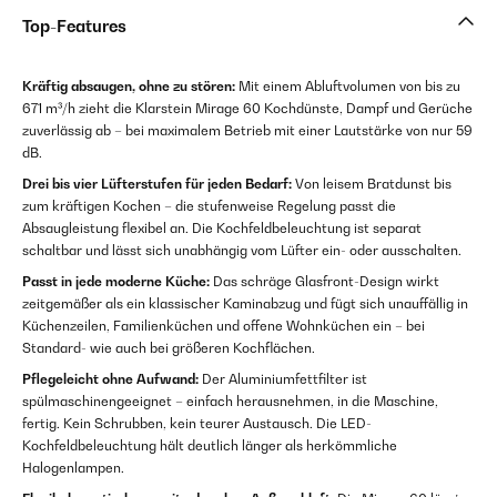
Top-Features
Kräftig absaugen, ohne zu stören:
Mit einem Abluftvolumen von bis zu
671 m³/h zieht die Klarstein Mirage 60 Kochdünste, Dampf und Gerüche
zuverlässig ab – bei maximalem Betrieb mit einer Lautstärke von nur 59
dB.
Drei bis vier Lüfterstufen für jeden Bedarf:
Von leisem Bratdunst bis
zum kräftigen Kochen – die stufenweise Regelung passt die
Absaugleistung flexibel an. Die Kochfeldbeleuchtung ist separat
schaltbar und lässt sich unabhängig vom Lüfter ein- oder ausschalten.
Passt in jede moderne Küche:
Das schräge Glasfront-Design wirkt
zeitgemäßer als ein klassischer Kaminabzug und fügt sich unauffällig in
Küchenzeilen, Familienküchen und offene Wohnküchen ein – bei
Standard- wie auch bei größeren Kochflächen.
Pflegeleicht ohne Aufwand:
Der Aluminiumfettfilter ist
spülmaschinengeeignet – einfach herausnehmen, in die Maschine,
fertig. Kein Schrubben, kein teurer Austausch. Die LED-
Kochfeldbeleuchtung hält deutlich länger als herkömmliche
Halogenlampen.