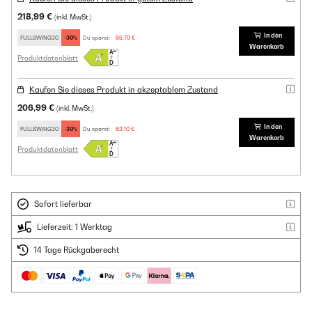
218,99 €
(inkl. MwSt.)
In den
FULLSWING30
-30%
Du sparst:
65,70 €
Warenkorb
Produktdatenblatt
Kaufen Sie dieses Produkt in akzeptablem Zustand
206,99 €
(inkl. MwSt.)
In den
FULLSWING30
-30%
Du sparst:
62,10 €
Warenkorb
Produktdatenblatt
Sofort lieferbar
Lieferzeit: 1 Werktag
14 Tage Rückgaberecht