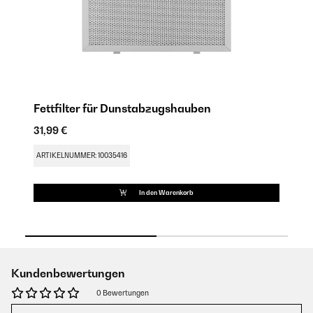
Fettfilter für Dunstabzugshauben
A
31,99 €
43
ARTIKELNUMMER: 10035416
AR
In den Warenkorb
Kundenbewertungen
0 Bewertungen