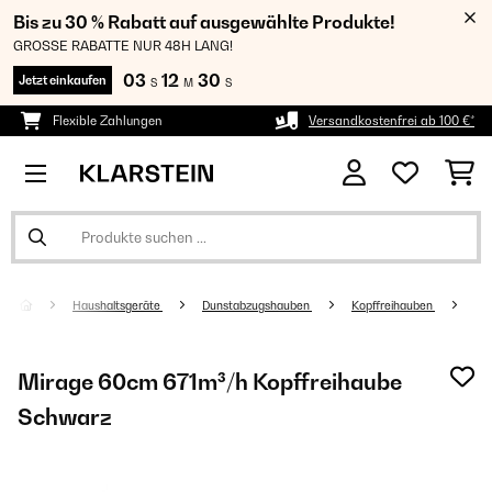
Bis zu 30 % Rabatt auf ausgewählte Produkte!
GROSSE RABATTE NUR 48H LANG!
03
12
29
Jetzt einkaufen
S
M
S
Flexible Zahlungen
Versandkostenfrei ab 100 €*
Haushaltsgeräte
Dunstabzugshauben
Kopffreihauben
Mirage 60cm 671m³/h Kopffreihaube
Schwarz