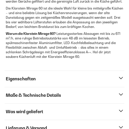
werden Gerüche gefiltert und die gereinigte Luft zurück in die Küche geführt.
Die Klarstein Mirage 60 ist die ideale Wahl für kleine bis mittelgroße Küchen
– und eine beliebte Lösung bei Küchenrenovierungen, wenn der alte
Dunstabzug gegen ein zeitgemäßes Modell ausgetauscht werden soll. Drei
bis vier wählbare Lüfterstufen erlauben die Anpassung an den jeweiligen
Bedarf, von leichtem Bratdunst bis zum kräftigen Kochen.
Warum die Klarstein Mirage 60?
Leistungsstarkes Absaugen mit bis zu 671
m³/h, eine ruhige Betriebslautstärke von 48 dB im leisesten Betrieb,
spülmaschinenfester Aluminiumfilter, LED-Kochfeldbeleuchtung und die
Flexibilität zwischen Abluft- und Umluftbetrieb – das alles in einem
schlanken Schrägdesign mit Energieeffizienzklasse A++. Hol dir jetzt
saubere Küchenluft mit der Klarstein Mirage 60.
Eigenschaften
Maße & Technische Details
Was wird geliefert
Lieferung & Versand