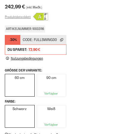
242,99 €
(inkl. MwSt.)
Produktdatenblatt
ARTIKELNUMMER: 10033116
-30%
CODE:
FULLSWING30
DU SPARST:
72,90 €
Nutzungsbedingungen
GRÖSSE DER VARIANTE:
60 cm
90 cm
Verfügbar
FARBE:
Schwarz
Weiß
Verfügbar