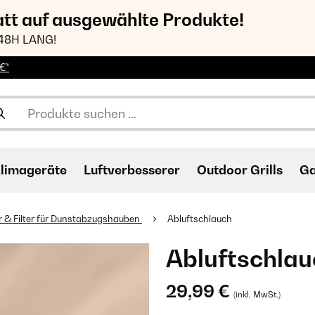
att auf ausgewählte Produkte!
48H LANG!
€*
limageräte
Luftverbesserer
Outdoor Grills
Ga
 & Filter für Dunstabzugshauben
Abluftschlauch
Abluftschlau
29,99 €
(inkl. MwSt.)