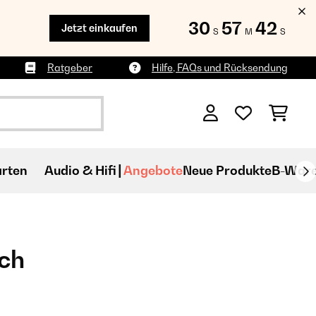
30
57
42
Jetzt einkaufen
S
M
S
Ratgeber
Hilfe, FAQs und Rücksendung
rten
Audio & Hifi
Angebote
Neue Produkte
B-War
ch