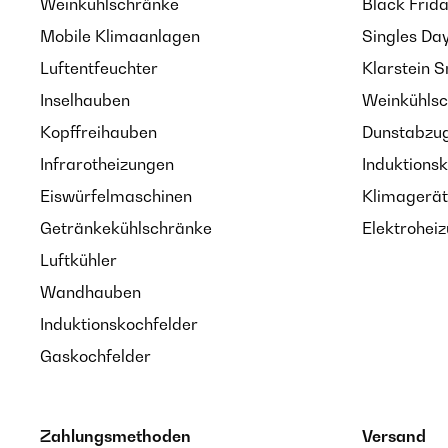
Weinkühlschränke
Black Frid
Mobile Klimaanlagen
Singles Da
Luftentfeuchter
Klarstein 
Inselhauben
Weinkühlsc
Kopffreihauben
Dunstabzug
Infrarotheizungen
Induktionsk
Eiswürfelmaschinen
Klimagerät
Getränkekühlschränke
Elektroheiz
Luftkühler
Wandhauben
Induktionskochfelder
Gaskochfelder
Zahlungsmethoden
Versand