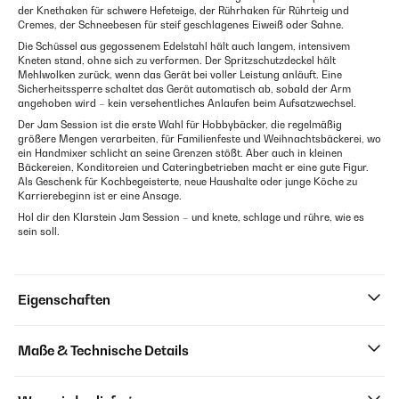
der Knethaken für schwere Hefeteige, der Rührhaken für Rührteig und
Cremes, der Schneebesen für steif geschlagenes Eiweiß oder Sahne.
Die Schüssel aus gegossenem Edelstahl hält auch langem, intensivem
Kneten stand, ohne sich zu verformen. Der Spritzschutzdeckel hält
Mehlwolken zurück, wenn das Gerät bei voller Leistung anläuft. Eine
Sicherheitssperre schaltet das Gerät automatisch ab, sobald der Arm
angehoben wird – kein versehentliches Anlaufen beim Aufsatzwechsel.
Der Jam Session ist die erste Wahl für Hobbybäcker, die regelmäßig
größere Mengen verarbeiten, für Familienfeste und Weihnachtsbäckerei, wo
ein Handmixer schlicht an seine Grenzen stößt. Aber auch in kleinen
Bäckereien, Konditoreien und Cateringbetrieben macht er eine gute Figur.
Als Geschenk für Kochbegeisterte, neue Haushalte oder junge Köche zu
Karrierebeginn ist er eine Ansage.
Hol dir den Klarstein Jam Session – und knete, schlage und rühre, wie es
sein soll.
Eigenschaften
Maße & Technische Details