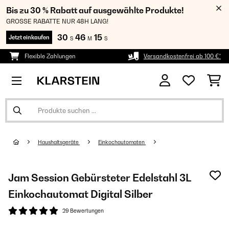
Bis zu 30 % Rabatt auf ausgewählte Produkte!
GROSSE RABATTE NUR 48H LANG!
30
46
15
Jetzt einkaufen
S
M
S
Flexible Zahlungen
Versandkostenfrei ab 100 €*
Haushaltsgeräte
Einkochautomaten
Jam Session Gebürsteter Edelstahl 3L
Einkochautomat Digital Silber
29 Bewertungen