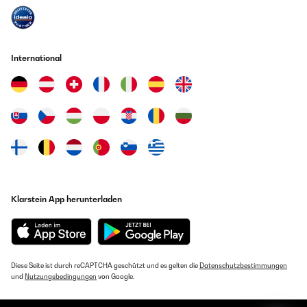
Amazon Benutzer – Bewertung durch Chal-Tec GmbH nicht
eigenständig überprüft
Übersetzen
International
14/09/2023
Premier essai pour une confiture de raisin noir: la confiture colle
et est difficile a recuperer. Peut-etre aurais-je du ajouter de l'eau.
Contre toute attente le nettoyage du confiturier s'effectue
aisement malgre le sucre caramelise. En tout cas facile a utiliser
avec deux fonctions seulement et un reglage de temperature
optionnel. Dommage qu'il n'y ait pas de recettes suggerees car on
doit adapter celles qu'on connait au juge en experimentant avec
l'appareil.
Klarstein App herunterladen
Amazon Benutzer – Bewertung durch Chal-Tec GmbH nicht
eigenständig überprüft
Übersetzen
Diese Seite ist durch reCAPTCHA geschützt und es gelten die
Datenschutzbestimmungen
01/09/2023
und
Nutzungsbedingungen
von Google.
Fait le travail mais manque de programmes. Toutes les confitures
ou gelées ne se font pas de la même façon.