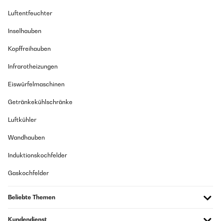
Luftentfeuchter
Amazon Benutzer – Bewertung durch Chal-Tec GmbH nicht
eigenständig überprüft
Inselhauben
Übersetzen
Kopffreihauben
27/04/2024
Infrarotheizungen
Bella macchina, ma il rivestimento interno ha cominciato a
Eiswürfelmaschinen
rovinarsi dopo un mese. Buttata via
Amazon Benutzer – Bewertung durch Chal-Tec GmbH nicht
Getränkekühlschränke
eigenständig überprüft
Luftkühler
Übersetzen
Wandhauben
06/02/2024
Induktionskochfelder
J'attends avec impatience cet été pour pouvoir le tester.
Gaskochfelder
Au premier abord, il semble bien
CAVILLIER
Beliebte Themen
Übersetzen
Kundendienst