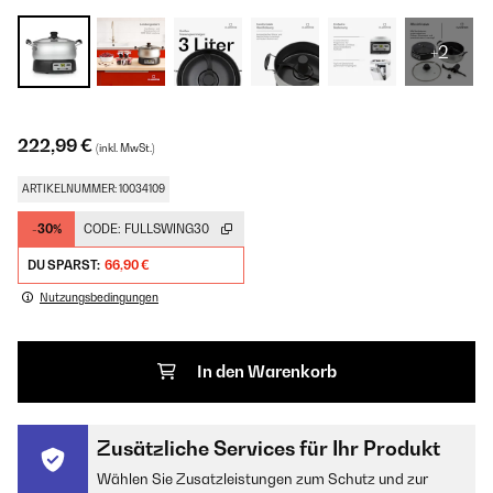
+2
222,99 €
(inkl. MwSt.)
ARTIKELNUMMER: 10034109
-30%
CODE:
FULLSWING30
DU SPARST:
66,90 €
Nutzungsbedingungen
In den Warenkorb
Zusätzliche Services für Ihr Produkt
Wählen Sie Zusatzleistungen zum Schutz und zur