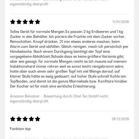
eigenständig überprüft
11/01/2026
Tolles Gerät für normale Mengen.Es passen 2 kg Erdbeeren und 1 kg
Zucker in den Behälter. Ich püriere die Früchte mit dem Zucker vorher.
Reinschütten, Knopf drücken, 21 min etwas anderes machen, beim
Alarm zum Gerät und abfüllen. Gleich reinigen, mach ich persönlich per
Handwäsche. Nach einem Durchgang benötigt der Topf eine
vorgegebene Abkühlzeit.Schade dass es keine größere Variante gibt,
aber wie gesagt, für normale Mengen reicht es.Ich musste auf meinem
Induktionsherd immer rühren weil es sonst leicht reingebrannt wäre,
hatte aber auch einen sehr großen Topf mit viel Menge darauf, auf
kleiner Stufe hätte es ewig gedauert, auf hoher Stufe schnell Kohle am
Topfboden, und damit ist die ganze Marmelade bzw. Konfitüre hinüber.
Der Kocher ist für mich eine wirkliche Erleichterung.
Amazon Benutzer – Bewertung durch Chal-Tec GmbH nicht
eigenständig überprüft
26/12/2025
Funktion top
Amazon Benutzer – Bewertung durch Chal-Tec GmbH nicht