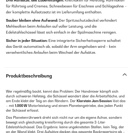
Drei Aufsätze, alle Zubereitungen:
Knethaken für Hefeteig, Rührhaken
für Rührteig und Cremes, Schneebesen für Eischnee und Schlagsahne –
der komplette Aufsatzsatz ist im Lieferumfang enthalten.
Sauber bleiben ohne Aufwand:
Der Spritzschutzdeckel verhindert
Mehlwolken beim Anlaufen auf voller Leistung, und die
Edelstahlschüssel lässt sich einfach in der Spülmaschine reinigen.
Sicher in jeder Situation:
Eine integrierte Sicherheitssperre schaltet
das Gerät automatisch ab, sobald der Arm angehoben wird – kein
versehentliches Anlaufen beim Wechsel der Aufsätze.
Produktbeschreibung
Wer regelmäßig backt, kennt das Problem: Der Handmixer kämpft sich
durch schweren Hefeteig, die Schüssel wandert über die Arbeitsfläche, und
am Ende klebt der Teig an den Rändern. Der
Klarstein Jam Session
löst das
– mit
1.000 W
Motorleistung und einem Planetengetriebe, das jeden Punkt
der Schüssel erfasst.
Das Planetenrührwerk dreht sich nicht nur um die eigene Achse, sondern
bewegt sich gleichzeitig kreisförmig durch die gesamte 3-Liter-
Edelstahlschüssel. Das Ergebnis: keine ungekneteten Stellen, kein Teig, der
an der Wand klebt. Drei Aufsätze decken das gesamte Backrepertoire ab –