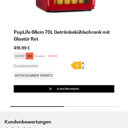
t
PopLife 68cm 70L Getränkekühlschrank mit
P
Glastür​ Rot
Gl
419,99 €
31
SALE25P
-25%
Du sparst:
105,00 €
SA
Produktdatenblatt
Pro
ARTIKELNUMMER: 10046072
AR
In den Warenkorb
Kundenbewertungen