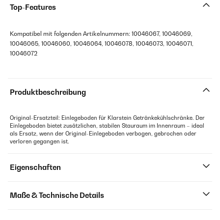
Top-Features
Kompatibel mit folgenden Artikelnummern: 10046067, 10046069,
10046065, 10046060, 10046064, 10046078, 10046073, 10046071,
10046072
Produktbeschreibung
Original-Ersatzteil: Einlegeboden für Klarstein Getränkekühlschränke. Der
Einlegeboden bietet zusätzlichen, stabilen Stauraum im Innenraum – ideal
als Ersatz, wenn der Original-Einlegeboden verbogen, gebrochen oder
verloren gegangen ist.
Eigenschaften
Maße & Technische Details