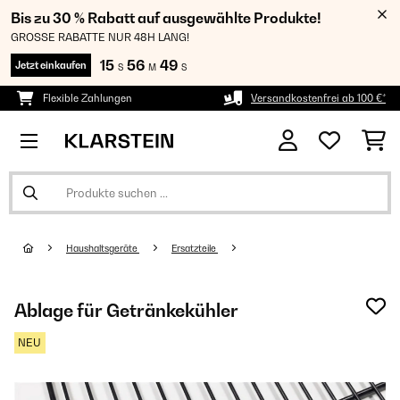
Bis zu 30 % Rabatt auf ausgewählte Produkte!
GROSSE RABATTE NUR 48H LANG!
15
56
49
Jetzt einkaufen
S
M
S
Flexible Zahlungen
Versandkostenfrei ab 100 €*
Haushaltsgeräte
Ersatzteile
Ablage für Getränkekühler
NEU