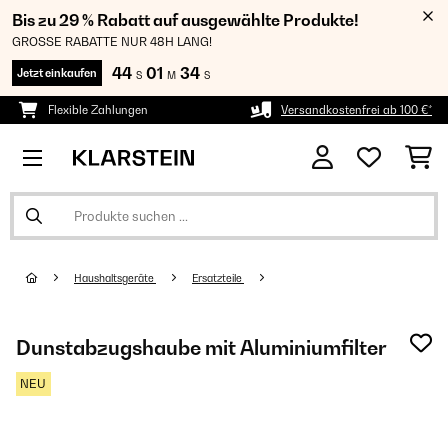
Bis zu 29 % Rabatt auf ausgewählte Produkte!
GROSSE RABATTE NUR 48H LANG!
44
01
34
Jetzt einkaufen
S
M
S
Flexible Zahlungen
Versandkostenfrei ab 100 €*
Haushaltsgeräte
Ersatzteile
Dunstabzugshaube mit Aluminiumfilter
NEU