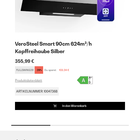
VeroSteel Smart 90cm 624m³/h
V
Kopffreihaube Silber
Ko
355,99 €
24
FULLSWING29
-29%
Du sparst:
103,24 €
SE
Produktdatenblatt
Pro
ARTIKELNUMMER: 10047368
AR
In den Warenkorb