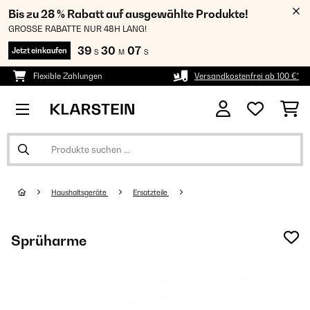
Bis zu 28 % Rabatt auf ausgewählte Produkte!
GROSSE RABATTE NUR 48H LANG!
39
30
06
Jetzt einkaufen
S
M
S
Flexible Zahlungen
Versandkostenfrei ab 100 €*
Haushaltsgeräte
Ersatzteile
Sprüharme