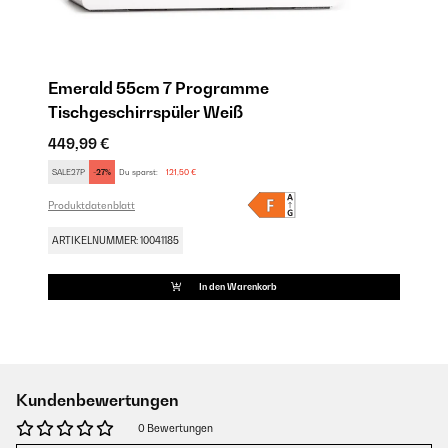
Emerald 55cm 7 Programme
Tischgeschirrspüler Weiß
449,99 €
SALE27P
-27%
Du sparst:
121,50 €
Produktdatenblatt
ARTIKELNUMMER: 10041185
In den Warenkorb
Kundenbewertungen
0 Bewertungen