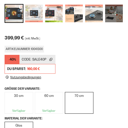
+4
399,99 €
(inkl. MwSt.)
ARTIKELNUMMER: 10041300
-40%
CODE:
SALE40P
DU SPARST:
160,00 €
Nutzungsbedingungen
GRÖSSE DER VARIANTE:
30 cm
60 cm
70 cm
Verfügbar
Verfügbar
MATERIAL DER VARIANTE:
Glas