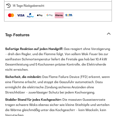
14 Tage Rückgaberecht
Top-Features
Sofortige Reaktion auf jeden Handgriff:
Gas reagiert ohne Verzögerung
– dreh den Regler, und die Flamme folgt. Von vollem Wok-Feuer bis zur
sanftesten Schmortemperatur liefert die Firetale gas hob bei 10,4 kW
Gesamtleistung und 5 Kochzonen präzise Kontrolle, die Elektroherde
nicht erreichen.
Sicherheit, die mitdenkt:
Das Flame Failure Device (FFD) erkennt, wenn
eine Flamme erlischt, und stoppt die Gaszufuhr automatisch. Dazu
ermöglicht die elektrische Zündung sicheres Anzünden ohne
Streichhölzer – zuverlässiger Schutz bei jedem Kochvorgang.
Stabiler Stand für jedes Kochgeschirr:
Die massiven Gusseisenroste
tragen schwere Woks ebenso sicher wie kleine Stieltöpfe und verteilen
die Wärme gleichmäßig unter das Kochgeschirr – kein Wackeln, kein
Verrutschen.