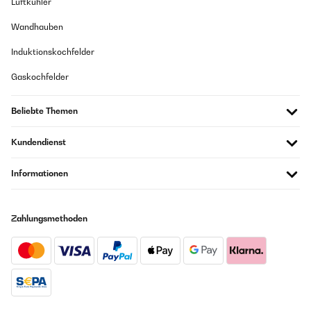
Luftkühler
Amazon Benutzer – Bewertung durch Chal-Tec GmbH nicht
eigenständig überprüft
Wandhauben
Übersetzen
Induktionskochfelder
Gaskochfelder
28/06/2025
Although not fitted the hob yet. It has just arrived. Look fantastic.
I love Klarstein products, so I'm expecting this hob to work great
Beliebte Themen
as the quality is superb. Has a little issue with the delivery (DPD),
but the UK department was very pleasent and helpful, all is good
Kundendienst
now I have received it. Bought this for my daughter's new kitchen,
she can't wait to get it fitted. Thank you again Klarstein. Will
definitely be using your company again. We are now looking to
Informationen
buy a new cooker ourselves now. 100%
Amazon Benutzer – Bewertung durch Chal-Tec GmbH nicht
eigenständig überprüft
Zahlungsmethoden
Übersetzen
11/04/2023
Elle possède 2 feux , elle est faible en consommation et d'énergie,
et durable .La cuisson est rapide et efficace ,pas besoin de bricket
pour l'allumer , elle s'allume instantanément et très facile à