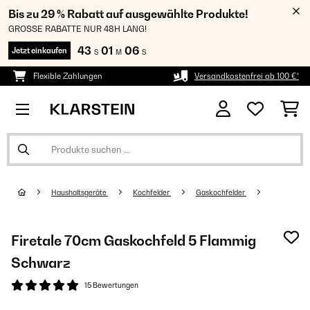
Bis zu 29 % Rabatt auf ausgewählte Produkte!
GROSSE RABATTE NUR 48H LANG!
43
01
05
Jetzt einkaufen
S
M
S
Flexible Zahlungen
Versandkostenfrei ab 100 €*
Haushaltsgeräte
Kochfelder
Gaskochfelder
Firetale 70cm Gaskochfeld 5 Flammig
Schwarz
15 Bewertungen