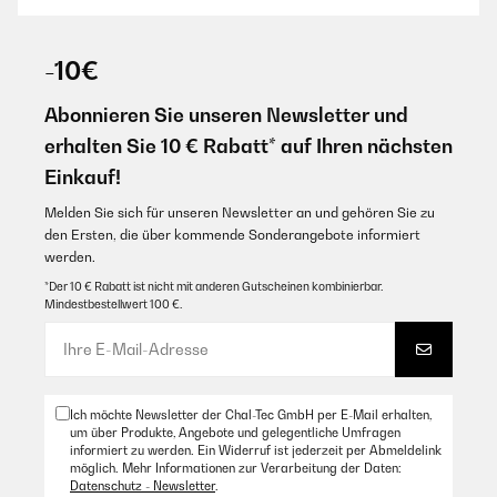
18/10/2025
-10€
Top qualité, facile à installer et look mat très sympaEffet
légèrement scintillant de la vitre avec de la lumière directe
Abonnieren Sie unseren Newsletter und
Amazon Benutzer – Bewertung durch Chal-Tec GmbH nicht
eigenständig überprüft
erhalten Sie 10 € Rabatt* auf Ihren nächsten
Übersetzen
Einkauf!
Melden Sie sich für unseren Newsletter an und gehören Sie zu
16/07/2025
den Ersten, die über kommende Sonderangebote informiert
werden.
J'ai cassé le pied de mon poêle. Je veux maintenant acheter un
pied de poêle de cette marque. Je ne sais pas comment l'acheter.
*Der 10 € Rabatt ist nicht mit anderen Gutscheinen kombinierbar.
Mindestbestellwert 100 €.
Amazon Benutzer – Bewertung durch Chal-Tec GmbH nicht
eigenständig überprüft
Übersetzen
Ich möchte Newsletter der Chal-Tec GmbH per E-Mail erhalten,
16/07/2025
um über Produkte, Angebote und gelegentliche Umfragen
informiert zu werden. Ein Widerruf ist jederzeit per Abmeldelink
J’ai cassé le pied de mon poêle. Je veux maintenant acheter un
möglich. Mehr Informationen zur Verarbeitung der Daten:
pied de poêle de cette marque. Je ne sais pas comment l’acheter.
Datenschutz - Newsletter
.