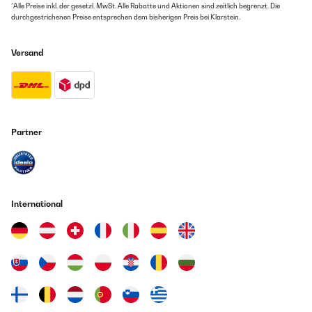
*Alle Preise inkl. der gesetzl. MwSt. Alle Rabatte und Aktionen sind zeitlich begrenzt. Die
nettoyer.Cette plaque dr cuisson peux être utiliser dans votre
durchgestrichenen Preise entsprechen dem bisherigen Preis bei Klarstein.
cuisine mais également dans un camping-car .La plaque est en
acier inoxydable ,très élégante et prend peu de place .Plaque très
polyvalent peu cuire tout type d'alimentation .Très satisfaire de
Versand
mon achat , je recommande cette plaque de cuisson pour du gaz
puissant , durable et économique
Amazon Benutzer – Bewertung durch Chal-Tec GmbH nicht
eigenständig überprüft
Übersetzen
Partner
International