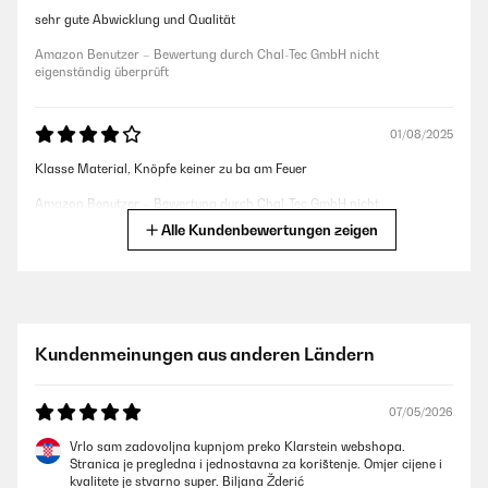
sehr gute Abwicklung und Qualität
Amazon Benutzer – Bewertung durch Chal-Tec GmbH nicht
eigenständig überprüft
01/08/2025
Klasse Material, Knöpfe keiner zu ba am Feuer
Amazon Benutzer – Bewertung durch Chal-Tec GmbH nicht
eigenständig überprüft
Alle Kundenbewertungen zeigen
16/06/2025
Ich habe es für meine Küche zu Hause gekauft. Es sieht sehr gut aus, ist
leicht zu reinigen, easy anzuschließen und funktioniert tadellos. Einfach
Kundenmeinungen aus anderen Ländern
schön!
Amazon Benutzer – Bewertung durch Chal-Tec GmbH nicht
eigenständig überprüft
07/05/2026
Vrlo sam zadovoljna kupnjom preko Klarstein webshopa.
Stranica je pregledna i jednostavna za korištenje. Omjer cijene i
07/04/2023
kvalitete je stvarno super. Biljana Žderić