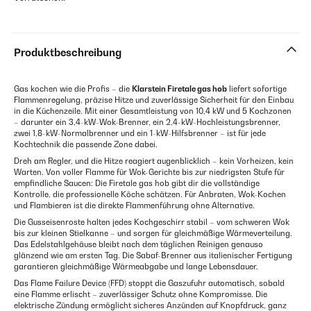
Produktbeschreibung
Gas kochen wie die Profis – die
Klarstein Firetale gas hob
liefert sofortige
Flammenregelung, präzise Hitze und zuverlässige Sicherheit für den Einbau
in die Küchenzeile. Mit einer Gesamtleistung von 10,4 kW und 5 Kochzonen
– darunter ein 3,4-kW-Wok-Brenner, ein 2,4-kW-Hochleistungsbrenner,
zwei 1,8-kW-Normalbrenner und ein 1-kW-Hilfsbrenner – ist für jede
Kochtechnik die passende Zone dabei.
Dreh am Regler, und die Hitze reagiert augenblicklich – kein Vorheizen, kein
Warten. Von voller Flamme für Wok-Gerichte bis zur niedrigsten Stufe für
empfindliche Saucen: Die Firetale gas hob gibt dir die vollständige
Kontrolle, die professionelle Köche schätzen. Für Anbraten, Wok-Kochen
und Flambieren ist die direkte Flammenführung ohne Alternative.
Die Gusseisenroste halten jedes Kochgeschirr stabil – vom schweren Wok
bis zur kleinen Stielkanne – und sorgen für gleichmäßige Wärmeverteilung.
Das Edelstahlgehäuse bleibt nach dem täglichen Reinigen genauso
glänzend wie am ersten Tag. Die Sabaf-Brenner aus italienischer Fertigung
garantieren gleichmäßige Wärmeabgabe und lange Lebensdauer.
Das Flame Failure Device (FFD) stoppt die Gaszufuhr automatisch, sobald
eine Flamme erlischt – zuverlässiger Schutz ohne Kompromisse. Die
elektrische Zündung ermöglicht sicheres Anzünden auf Knopfdruck, ganz