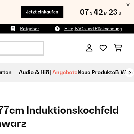
07
42
21
Jetzt einkaufen
S
M
S
Ratgeber
Hilfe, FAQs und Rücksendung
rten
Audio & Hifi
Angebote
Neue Produkte
B-War
77cm Induktionskochfeld
chwarz