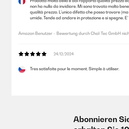
Prodotto molto bello e dal rapporto qualità prezzo 
non ha nulla da invidiare. Mi sono trovato molto be
qualità prezzo. L’unico difetto che posso trovare (m
umide. Tende ad andare in protezione e si spegne. E’ su
Amazon Benutzer – Bewertung durch Chal-Tec GmbH nicht
24/12/2024
Tres satisfaite pour le moment. Simple à utiliser.
Amazon Benutzer – Bewertung durch Chal-Tec GmbH nicht
02/12/2024
Abonnieren Si
Goste de tudo, em particular da facilidade de gestão
não estiverem super limpos e secos.