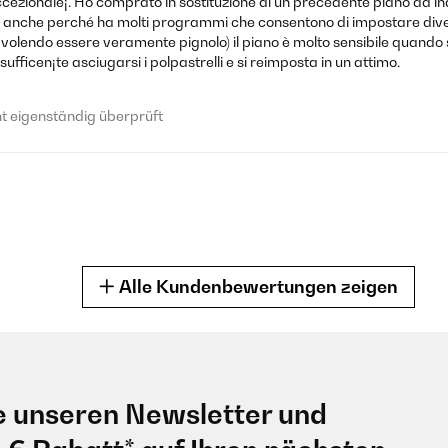
eccezionale¡. Ho comprato in sostituzione di un precedente piano ad
ne anche perché ha molti programmi che consentono di impostare dive
a volendo essere veramente pignolo) il piano è molto sensibile quando
fficen¡te asciugarsi i polpastrelli e si reimposta in un attimo.
 eigenständig überprüft
Alle Kundenbewertungen zeigen
 eigenständig überprüft
e unseren Newsletter und
 do funcionamento, com uma eficácia fantástica. Só não dou as 5 * pel