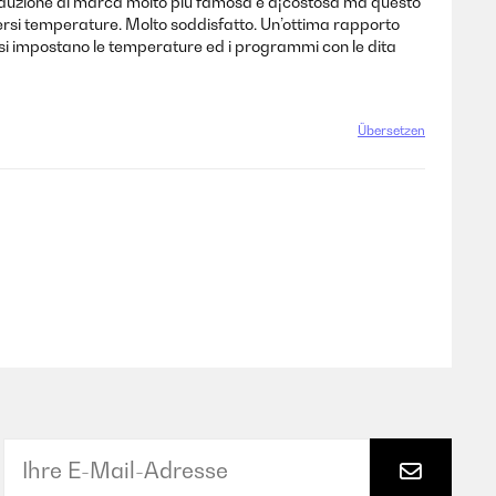
 induzione di marca molto più famosa e a¡costosa ma questo
rsi temperature. Molto soddisfatto. Un’ottima rapporto
 si impostano le temperature ed i programmi con le dita
Übersetzen
Übersetzen
a dificuldade de ligar/desligar, se a superfície e o dedo