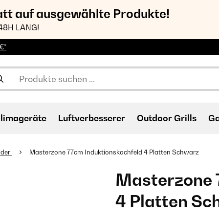
att auf ausgewählte Produkte!
48H LANG!
€*
limageräte
Luftverbesserer
Outdoor Grills
Ga
lder
Masterzone 77cm Induktionskochfeld 4 Platten Schwarz
Masterzone 
4 Platten S