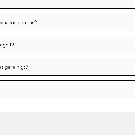
ochzonen hat es?
regelt?
es gereinigt?