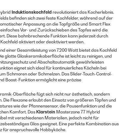
Hybrid
Induktionskochfeld
revolutioniert das Kocherlebnis.
elds befinden sich zwei feste Kochfelder, während auf der
automatischer Anpassung an die Topfgröße und Smart Flex
ch einfaches Vor- und Zurückschieben des Topfes wird die
rt. Diese bahnbrechende Funktion kann jederzeit durch
ochfeld aktiviert oder deaktiviert werden.
nd einer Gesamtleistung von 7200 Watt bietet das Kochfeld
ie glatte Glaskeramikoberfläche ist leicht zu reinigen, und
rhitzungsschutz und Abschaltautomatik gewährleisten
ktion eignet sich ideal für kontinuierliches Köcheln bei
 zum Schmoren oder Schmelzen. Das Slider-Touch-Control-
nd Boost-Funktion ermöglicht eine präzise
ramik-Oberfläche fügt sich nicht nur ästhetisch, sondern
in. Die Flexzone erlaubt den Einsatz von größeren Töpfen und
atures wie der Pfannensensor, die Pausenfunktion und die
ichen Komfort. Das
Klarstein
Masterzone 77 Hybrid
bel mit verschiedenen Materialien, jedoch nicht für
itzebeständiges Glas geeignet. Eine perfekte Kombination aus
nz für anspruchsvolle Hobbyköche.