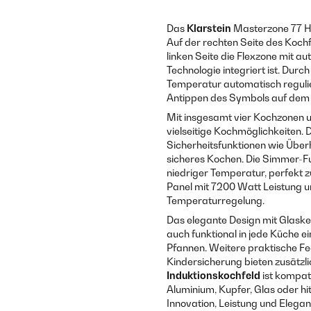
Das
Klarstein
Masterzone 77 
Auf der rechten Seite des Kochf
linken Seite die Flexzone mit 
Technologie integriert ist. Dur
Temperatur automatisch regulie
Antippen des Symbols auf dem K
Mit insgesamt vier Kochzonen u
vielseitige Kochmöglichkeiten. D
Sicherheitsfunktionen wie Übe
sicheres Kochen. Die Simmer-Fun
niedriger Temperatur, perfekt
Panel mit 7200 Watt Leistung u
Temperaturregelung.
Das elegante Design mit Glaske
auch funktional in jede Küche e
Pfannen. Weitere praktische Fe
Kindersicherung bieten zusätzl
Induktionskochfeld
ist kompati
Aluminium, Kupfer, Glas oder h
Innovation, Leistung und Elega