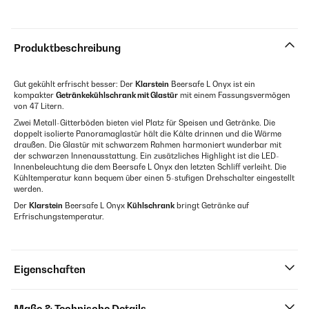
Produktbeschreibung
Gut gekühlt erfrischt besser: Der
Klarstein
Beersafe L Onyx ist ein
kompakter
Getränkekühlschrank mit Glastür
mit einem Fassungsvermögen
von 47 Litern.
Zwei Metall-Gitterböden bieten viel Platz für Speisen und Getränke. Die
doppelt isolierte Panoramaglastür hält die Kälte drinnen und die Wärme
draußen. Die Glastür mit schwarzem Rahmen harmoniert wunderbar mit
der schwarzen Innenausstattung. Ein zusätzliches Highlight ist die LED-
Innenbeleuchtung die dem Beersafe L Onyx den letzten Schliff verleiht. Die
Kühltemperatur kann bequem über einen 5-stufigen Drehschalter eingestellt
werden.
Der
Klarstein
Beersafe L Onyx
Kühlschrank
bringt Getränke auf
Erfrischungstemperatur.
Eigenschaften
Maße & Technische Details