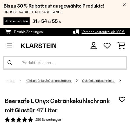
Bis zu 30 % Rabatt auf ausgewählte Produkte!
GROSSE RABATTE NUR 48H LANG!
21
54
55
Jetzt einkaufen
S
M
S
Flexible Zahlungen
Versandkostenfrei ab 100 €*
altsgeräte
Kühlschränke & Gefrierschränke
Getränkekühlschränke
Beersafe L Onyx Getränkekühlschrank
mit Glastür 47 Liter
289 Bewertungen