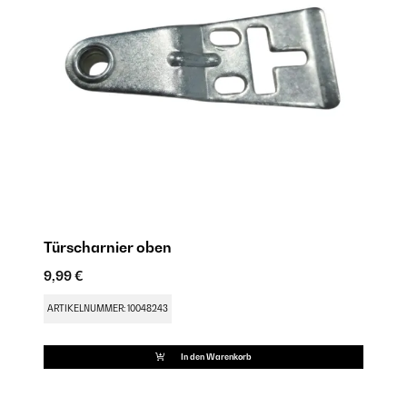
Türscharnier oben
G
9,99 €
18
ARTIKELNUMMER: 10048243
AR
In den Warenkorb