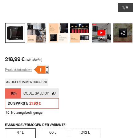
1/8
+3
218,99 €
(inkl. MwSt.)
Produktdatenblatt
ARTIKELNUMMER: 10032870
-10%
CODE:
SALE10P
DU SPARST:
21,90 €
Nutzungsbedingungen
FASSUNGSVERMÖGEN DER VARIANTE:
47 L
60 L
242 L