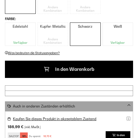
Andere
Andere
Kombination
Kombination
FARBE:
Edelstahl
Kupfer-Metallic
Schwarz
Weiß
Andere
Verfügbar
Kombination
Verfügbar
Was bedeuten die Statusangaben?
In den Warenkorb
Auch in anderen Zuständen erhältlich
Kaufen Sie dieses Produkt in akzeptablem Zustand
186,99 €
(inkl. MwSt.)
In den
SALE10P
-10%
Du sparst:
18,70 €