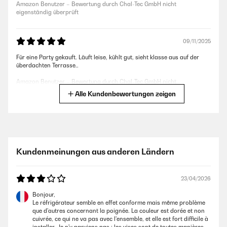
Amazon Benutzer – Bewertung durch Chal-Tec GmbH nicht
eigenständig überprüft
09/11/2025
Für eine Party gekauft. Läuft leise, kühlt gut, sieht klasse aus auf der
überdachten Terrasse..
Amazon Benutzer – Bewertung durch Chal-Tec GmbH nicht
eigenständig überprüft
Alle Kundenbewertungen zeigen
27/10/2025
Top Teil
Kundenmeinungen aus anderen Ländern
Amazon Benutzer – Bewertung durch Chal-Tec GmbH nicht
eigenständig überprüft
23/04/2026
09/10/2025
Bonjour,
Le réfrigérateur semble en effet conforme mais même problème
Ich sag’s gleich: Der Klarstein Minikühlschrank ist mein heimlicher
que d'autres concernant la poignée. La couleur est dorée et non
Lieblingskollege im Büro geworden. Er meckert nicht, braucht keinen
cuivrée, ce qui ne va pas avec l'ensemble, et elle est fort difficile à
Kaffee und sorgt dafür, dass meiner immer schön gekühlt bleibt. Was