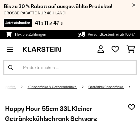
Bis zu 30 % Rabatt auf ausgewählte Produkte!
GROSSE RABATTE NUR 48H LANG!
41
11
47
Jetzt einkaufen
S
M
S
Flexible Zahlungen
Versandkostenfrei ab 100 €*
altsgeräte
Kühlschränke & Gefrierschränke
Getränkekühlschränke
Happy Hour 55cm 33L Kleiner
Getränkekühlschrank Schwarz