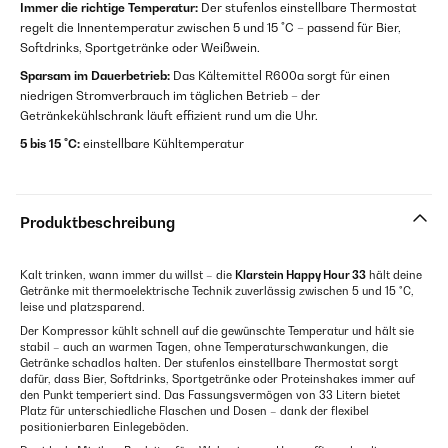
Immer die richtige Temperatur:
Der stufenlos einstellbare Thermostat
regelt die Innentemperatur zwischen 5 und 15 °C – passend für Bier,
Softdrinks, Sportgetränke oder Weißwein.
Sparsam im Dauerbetrieb:
Das Kältemittel R600a sorgt für einen
niedrigen Stromverbrauch im täglichen Betrieb – der
Getränkekühlschrank läuft effizient rund um die Uhr.
5 bis 15 °C:
einstellbare Kühltemperatur
Produktbeschreibung
Kalt trinken, wann immer du willst – die
Klarstein Happy Hour 33
hält deine
Getränke mit thermoelektrische Technik zuverlässig zwischen 5 und 15 °C,
leise und platzsparend.
Der Kompressor kühlt schnell auf die gewünschte Temperatur und hält sie
stabil – auch an warmen Tagen, ohne Temperaturschwankungen, die
Getränke schadlos halten. Der stufenlos einstellbare Thermostat sorgt
dafür, dass Bier, Softdrinks, Sportgetränke oder Proteinshakes immer auf
den Punkt temperiert sind. Das Fassungsvermögen von 33 Litern bietet
Platz für unterschiedliche Flaschen und Dosen – dank der flexibel
positionierbaren Einlegeböden.