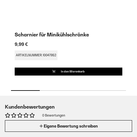
Scharnier für Minikühlschränke
S
9,99 €
9,
ARTIKELNUMMER: 10047952
AR
In den Warenkorb
Kundenbewertungen
0 Bewertungen
Eigene Bewertung schreiben