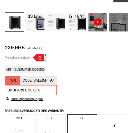
+4
239,99 €
(inkl. MwSt.)
Produktdatenblatt
ARTIKELNUMMER: 10030510
-15%
CODE:
SALE15P
DU SPARST:
36,00 €
Nutzungsbedingungen
FASSUNGSVERMÖGEN DER VARIANTE:
23 L
30 L
33 L
+7
Andere