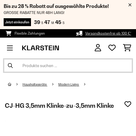
Bis zu 28 % Rabatt auf ausgewählte Produkte!
GROSSE RABATTE NUR 48H LANG!
39
47
45
Jetzt einkaufen
S
M
S
Flexible Zahlungen
Versandkostenfrei ab 100 €*
Haushaltsgeräte
Modern Living
CJ-HG 3,5mm Klinke-zu-3,5mm Klinke