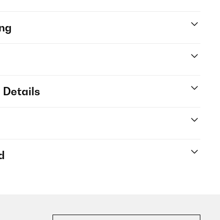
ng
 Details
d