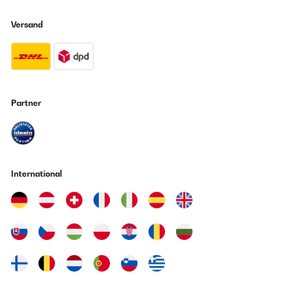
and air cushion to prevent falls, this bundle of low-tech exercise
equipment promises long-term work-out fun for improving
Versand
overall fitness, muscle tone, balance, posture and focus.UPDATE
5 Juli 2020: after only four months, the balance cushion cannot
hold air any longer. I was very happy with this exercise
equipment up until now, but the balance cushion is no longer
usable and will have to be replaced already. So, unfortunately, I
take back the "long-term work-out fun" verdict from the original
preview for the balance cushion. That is very disappointing for a
Partner
balance cushion at this price.
Amazon Benutzer – Bewertung durch Chal-Tec GmbH nicht
eigenständig überprüft
Übersetzen
International