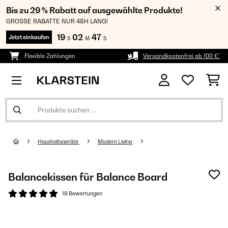
Bis zu 29 % Rabatt auf ausgewählte Produkte!
GROSSE RABATTE NUR 48H LANG!
19
02
47
Jetzt einkaufen
S
M
S
Flexible Zahlungen
Versandkostenfrei ab 100 €*
Haushaltsgeräte
Modern Living
Balancekissen für Balance Board
19 Bewertungen