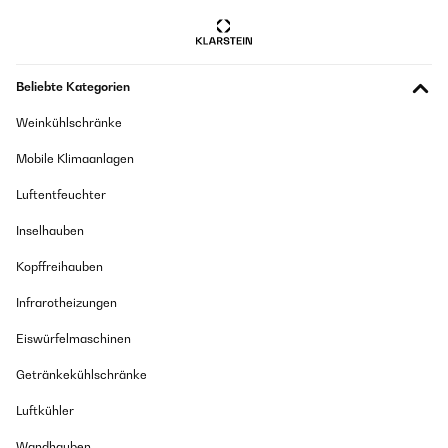
eigenständig überprüft
Übersetzen
Beliebte Kategorien
23/02/2023
Weinkühlschränke
Ottimo, lo metto sotto i glutei per fare addominali! Perfetto
Mobile Klimaanlagen
Amazon Benutzer – Bewertung durch Chal-Tec GmbH nicht
eigenständig überprüft
Luftentfeuchter
Übersetzen
Inselhauben
Kopffreihauben
12/02/2023
Je m'en sers comme élément de parcours de motricité pour
Infrarotheizungen
enfant.
Eiswürfelmaschinen
Amazon Benutzer – Bewertung durch Chal-Tec GmbH nicht
eigenständig überprüft
Getränkekühlschränke
Übersetzen
Luftkühler
Wandhauben
05/12/2022