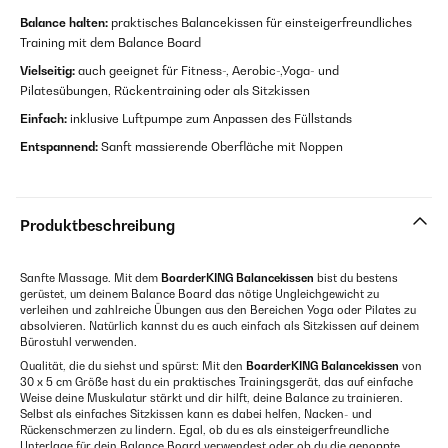
Balance halten:
praktisches Balancekissen für einsteigerfreundliches
Training mit dem Balance Board
Vielseitig:
auch geeignet für Fitness-, Aerobic-,Yoga- und
Pilatesübungen, Rückentraining oder als Sitzkissen
Einfach:
inklusive Luftpumpe zum Anpassen des Füllstands
Entspannend:
Sanft massierende Oberfläche mit Noppen
Produktbeschreibung
Sanfte Massage. Mit dem
BoarderKING
Balancekissen
bist du bestens
gerüstet, um deinem Balance Board das nötige Ungleichgewicht zu
verleihen und zahlreiche Übungen aus den Bereichen Yoga oder Pilates zu
absolvieren. Natürlich kannst du es auch einfach als Sitzkissen auf deinem
Bürostuhl verwenden.
Qualität, die du siehst und spürst: Mit den
BoarderKING
Balancekissen
von
30 x 5 cm Größe hast du ein praktisches Trainingsgerät, das auf einfache
Weise deine Muskulatur stärkt und dir hilft, deine Balance zu trainieren.
Selbst als einfaches Sitzkissen kann es dabei helfen, Nacken- und
Rückenschmerzen zu lindern. Egal, ob du es als einsteigerfreundliche
Unterlage für dein Balance Board verwendest oder ob du die genoppte