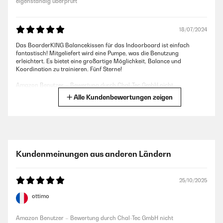
eigenständig überprüft
18/07/2024
Das BoarderKING Balancekissen für das Indoorboard ist einfach
fantastisch! Mitgeliefert wird eine Pumpe, was die Benutzung
erleichtert. Es bietet eine großartige Möglichkeit, Balance und
Koordination zu trainieren. Fünf Sterne!
Amazon Benutzer – Bewertung durch Chal-Tec GmbH nicht
eigenständig überprüft
Alle Kundenbewertungen zeigen
15/12/2023
Habe fürs Kinderzimmer zum Spielen/ balancieren gleich 3 Stück
gekauft. Sehr zufrieden mit der Qualität und Größe. Jedoch Vorsicht mit
Kundenmeinungen aus anderen Ländern
der Pumpe, eine Nadel ist im Ventil abgebrochen. Konnte sie
glücklicherweise noch rausziehen.
Amazon Benutzer – Bewertung durch Chal-Tec GmbH nicht
25/10/2025
eigenständig überprüft
ottimo
24/10/2023
Amazon Benutzer – Bewertung durch Chal-Tec GmbH nicht