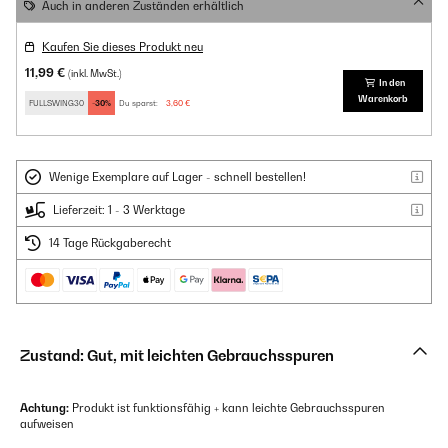
Auch in anderen Zuständen erhältlich
Kaufen Sie dieses Produkt neu
11,99 €
(inkl. MwSt.)
In den
Warenkorb
FULLSWING30
-30%
Du sparst:
3,60 €
Wenige Exemplare auf Lager - schnell bestellen!
Lieferzeit: 1 - 3 Werktage
14 Tage Rückgaberecht
Zustand: Gut, mit leichten Gebrauchsspuren
Achtung:
Produkt ist funktionsfähig + kann leichte Gebrauchsspuren
aufweisen