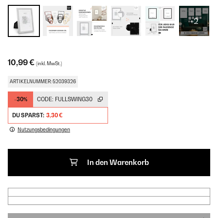
+2
10,99 €
(inkl. MwSt.)
ARTIKELNUMMER: 52039326
-30%
CODE:
FULLSWING30
DU SPARST:
3,30 €
Nutzungsbedingungen
In den Warenkorb