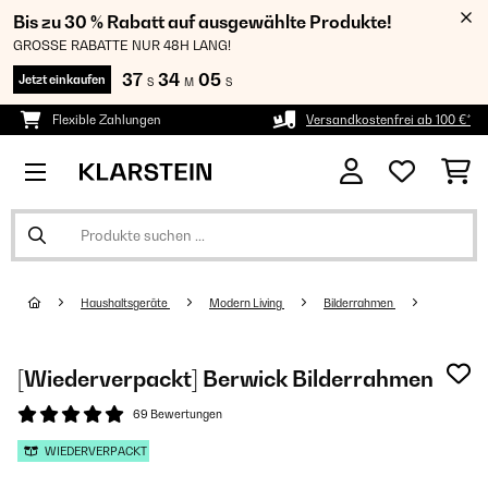
Bis zu 30 % Rabatt auf ausgewählte Produkte!
GROSSE RABATTE NUR 48H LANG!
37
34
04
Jetzt einkaufen
S
M
S
Flexible Zahlungen
Versandkostenfrei ab 100 €*
Haushaltsgeräte
Modern Living
Bilderrahmen
[Wiederverpackt] Berwick Bilderrahmen
69 Bewertungen
WIEDERVERPACKT