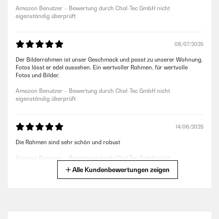
Amazon Benutzer – Bewertung durch Chal-Tec GmbH nicht
eigenständig überprüft
08/07/2025
Der Bilderrahmen ist unser Geschmack und passt zu unserer Wohnung.
Fotos lässt er edel aussehen. Ein wertvoller Rahmen, für wertvolle
Fotos und Bilder.
Amazon Benutzer – Bewertung durch Chal-Tec GmbH nicht
eigenständig überprüft
14/06/2025
Die Rahmen sind sehr schön und robust
Amazon Benutzer – Bewertung durch Chal-Tec GmbH nicht
eigenständig überprüft
Alle Kundenbewertungen zeigen
26/03/2024
Lovely frames and easy to remove the back they look great on my
fireplace