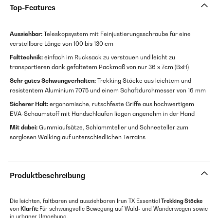
Top-Features
Ausziehbar:
Teleskopsystem mit Feinjustierungsschraube für eine
verstellbare Länge von 100 bis 130 cm
Falttechnik:
einfach im Rucksack zu verstauen und leicht zu
transportieren dank gefaltetem Packmaß von nur 36 x 7cm (BxH)
Sehr gutes Schwungverhalten:
Trekking Stöcke aus leichtem und
resistentem Aluminium 7075 und einem Schaftdurchmesser von 16 mm
Sicherer Halt:
ergonomische, rutschfeste Griffe aus hochwertigem
EVA-Schaumstoff mit Handschlaufen liegen angenehm in der Hand
Mit dabei:
Gummiaufsätze, Schlammteller und Schneeteller zum
sorglosen Walking auf unterschiedlichen Terrains
Produktbeschreibung
Die leichten, faltbaren und ausziehbaren Irun TX Essential
Trekking Stöcke
von
Klarfit:
Für schwungvolle Bewegung auf Wald- und Wanderwegen sowie
in urbaner Umgebung.