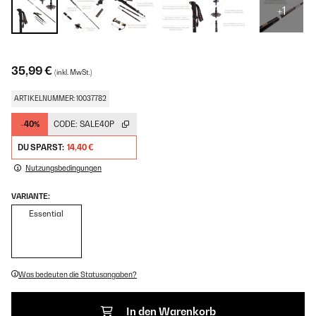
+1
35,99 €
(inkl. MwSt.)
ARTIKELNUMMER: 10037782
-40%
CODE:
SALE40P
DU SPARST:
14,40 €
Nutzungsbedingungen
VARIANTE:
Essential
Was bedeuten die Statusangaben?
In den Warenkorb