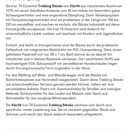
Die Irun TX Essential
Trekking Stöcke
von
Klarfit
aus resistentem Aluminium
7075 mit einem Schaftdurchmesser von 16 mm haben ein besonders gutes
Schwungverhalten und eine angenehme Dämpfung. Dank Teleskopsystem
mit Feinjustierungsschraube sind sie problemlos in der Länge von 100 bis
130 cm verstellbar und machen es einfach, die Stöcke individuell auf deine
Körpergröße anzupassen. Die Irun TX Essential sind dadurch für
unterschiedliche Läufer nutzbar und wachsen mit Kindern und Jugendlichen
mit.
Einfach und leicht zu transportieren sind die Stöcke durch die praktische
Falttechnik mit integriertem Stahldraht mit PVC-Ummantelung. Dank einem
gefalteten Packmaß von nur 36 x 7 cm (BxH) kannst du sie überall hin
mitnehmen und in deinem Rucksack verstauen. Die rutschfesten Griffe aus
hochwertigem EVA-Schaumstoff mit verstellbaren Handschlaufen liegen
durch ihre ergonomische Form angenehm in der Hand.
Für das Walking auf Wald- und Wanderwegen sind die Stöcke mit
Sicherheitsspitzen aus Hartmetall ausgestattet. Damit deine Trekking Stöcke
auf unterschiedlichen Terrains genutzt werden können, liefern wir drei
verschiedene Aufsatz-Paare mit: Gummiaufsätze für Straßen und steiniges
Gelände, Schlammteller für das Laufen auf Matsch oder Sand und
Schneeteller für das sorglose Winterwandern.
Die
Klarfit
Irun TX Essential
Trekking Stöcke
zeichnen sich durch eine
sportliche, matte Lackierung aus. Sie ist resistent gegenüber Staub und
Schmutz und macht den Stock dadurch besonders pflegeleicht.