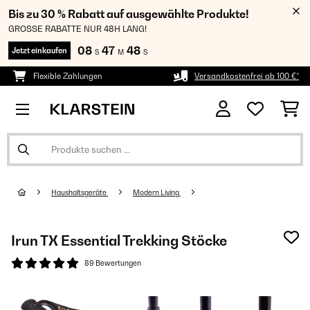
Bis zu 30 % Rabatt auf ausgewählte Produkte!
GROSSE RABATTE NUR 48H LANG!
08
47
48
Jetzt einkaufen
S
M
S
Flexible Zahlungen
Versandkostenfrei ab 100 €*
Haushaltsgeräte
Modern Living
Irun TX Essential Trekking Stöcke
89 Bewertungen