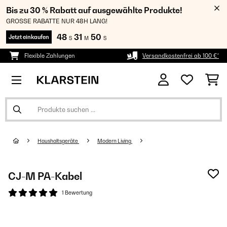
Bis zu 30 % Rabatt auf ausgewählte Produkte!
GROSSE RABATTE NUR 48H LANG!
48
31
49
Jetzt einkaufen
S
M
S
Flexible Zahlungen
Versandkostenfrei ab 100 €*
Haushaltsgeräte
Modern Living
CJ-M PA-Kabel
1 Bewertung