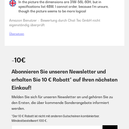
In the picture the dimensions are 31W-56L-60H, but in
specifications list 48W. I cannot order, because I’m unsure,
though the picture seems to be more logical
Amazon Benutzer – Bewertung durch Chal-Tec GmbH nicht
eigenständig überprüft
Übersetzen
-10€
Abonnieren Sie unseren Newsletter und
erhalten Sie 10 € Rabatt* auf Ihren nächsten
Einkauf!
Melden Sie sich für unseren Newsletter an und gehören Sie zu
den Ersten, die über kommende Sonderangebote informiert
werden.
*Der 10 € Rabatt ist nicht mit anderen Gutscheinen kombinierbar.
Mindestbestellwert 100 €.