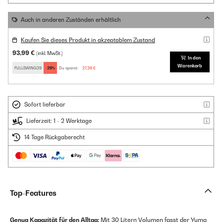
Auch in anderen Zuständen erhältlich
Kaufen Sie dieses Produkt in akzeptablem Zustand
93,99 €
(inkl. MwSt.)
In den
Warenkorb
FULLSWING29
-29%
Du sparst:
27,26 €
Sofort lieferbar
Lieferzeit: 1 - 2 Werktage
14 Tage Rückgaberecht
Top-Features
Genug Kapazität für den Alltag:
Mit 30 Litern Volumen fasst der Yuma