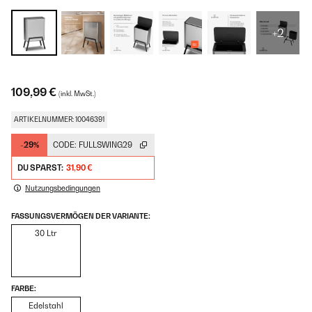
+2
109,99 €
(inkl. MwSt.)
ARTIKELNUMMER: 10046391
-29%
CODE:
FULLSWING29
DU SPARST:
31,90 €
Nutzungsbedingungen
FASSUNGSVERMÖGEN DER VARIANTE:
30 Ltr
FARBE:
Edelstahl