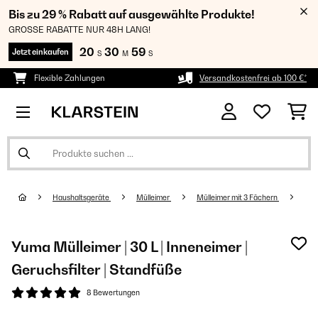
Bis zu 29 % Rabatt auf ausgewählte Produkte!
GROSSE RABATTE NUR 48H LANG!
20
30
59
Jetzt einkaufen
S
M
S
Flexible Zahlungen
Versandkostenfrei ab 100 €*
Haushaltsgeräte
Mülleimer
Mülleimer mit 3 Fächern
Yuma Mülleimer | 30 L | Inneneimer |
Geruchsfilter | Standfüße
8 Bewertungen