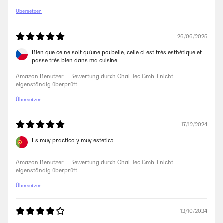
Übersetzen
26/06/2025
Bien que ce ne soit qu’une poubelle, celle ci est très esthétique et
passe très bien dans ma cuisine.
Amazon Benutzer – Bewertung durch Chal-Tec GmbH nicht
eigenständig überprüft
Übersetzen
17/12/2024
Es muy practico y muy estetico
Amazon Benutzer – Bewertung durch Chal-Tec GmbH nicht
eigenständig überprüft
Übersetzen
12/10/2024