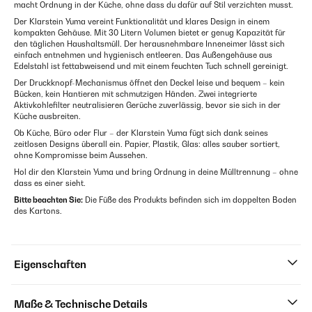
macht Ordnung in der Küche, ohne dass du dafür auf Stil verzichten musst.
Der Klarstein Yuma vereint Funktionalität und klares Design in einem
kompakten Gehäuse. Mit 30 Litern Volumen bietet er genug Kapazität für
den täglichen Haushaltsmüll. Der herausnehmbare Inneneimer lässt sich
einfach entnehmen und hygienisch entleeren. Das Außengehäuse aus
Edelstahl ist fettabweisend und mit einem feuchten Tuch schnell gereinigt.
Der Druckknopf-Mechanismus öffnet den Deckel leise und bequem – kein
Bücken, kein Hantieren mit schmutzigen Händen. Zwei integrierte
Aktivkohlefilter neutralisieren Gerüche zuverlässig, bevor sie sich in der
Küche ausbreiten.
Ob Küche, Büro oder Flur – der Klarstein Yuma fügt sich dank seines
zeitlosen Designs überall ein. Papier, Plastik, Glas: alles sauber sortiert,
ohne Kompromisse beim Aussehen.
Hol dir den Klarstein Yuma und bring Ordnung in deine Mülltrennung – ohne
dass es einer sieht.
Bitte beachten Sie:
Die Füße des Produkts befinden sich im doppelten Boden
des Kartons.
Eigenschaften
Maße & Technische Details