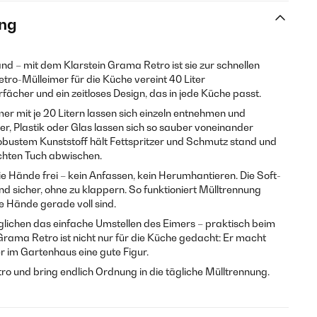
ng
d – mit dem Klarstein Grama Retro ist sie zur schnellen
tro-Mülleimer für die Küche vereint 40 Liter
ächer und ein zeitloses Design, das in jede Küche passt.
 mit je 20 Litern lassen sich einzeln entnehmen und
ier, Plastik oder Glas lassen sich so sauber voneinander
obustem Kunststoff hält Fettspritzer und Schmutz stand und
uchten Tuch abwischen.
e Hände frei – kein Anfassen, kein Herumhantieren. Die Soft-
nd sicher, ohne zu klappern. So funktioniert Mülltrennung
e Hände gerade voll sind.
glichen das einfache Umstellen des Eimers – praktisch beim
ama Retro ist nicht nur für die Küche gedacht: Er macht
r im Gartenhaus eine gute Figur.
ro und bring endlich Ordnung in die tägliche Mülltrennung.