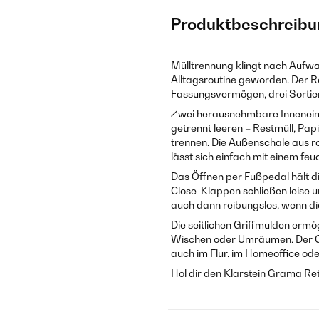
Produktbeschreibu
Mülltrennung klingt nach Aufwan
Alltagsroutine geworden. Der Re
Fassungsvermögen, drei Sortierf
Zwei herausnehmbare Inneneimer
getrennt leeren – Restmüll, Pap
trennen. Die Außenschale aus r
lässt sich einfach mit einem fe
Das Öffnen per Fußpedal hält di
Close-Klappen schließen leise u
auch dann reibungslos, wenn di
Die seitlichen Griffmulden ermö
Wischen oder Umräumen. Der Gr
auch im Flur, im Homeoffice ode
Hol dir den Klarstein Grama Ret