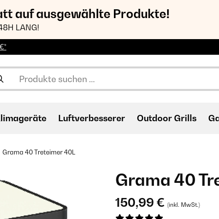
att auf ausgewählte Produkte!
48H LANG!
€*
limageräte
Luftverbesserer
Outdoor Grills
Ga
Grama 40 Treteimer 40L
Grama 40 Tr
150,99 €
(inkl. MwSt.)