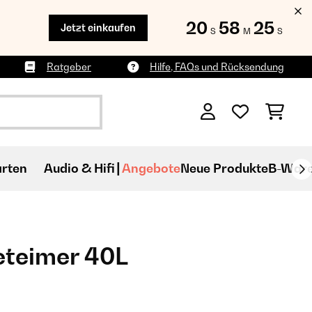
20
58
24
Jetzt einkaufen
S
M
S
Ratgeber
Hilfe, FAQs und Rücksendung
rten
Audio & Hifi
Angebote
Neue Produkte
B-War
eteimer 40L