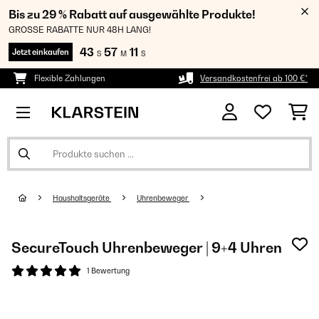
Bis zu 29 % Rabatt auf ausgewählte Produkte!
GROSSE RABATTE NUR 48H LANG!
43
57
10
Jetzt einkaufen
S
M
S
Flexible Zahlungen
Versandkostenfrei ab 100 €*
Haushaltsgeräte
Uhrenbeweger
SecureTouch Uhrenbeweger | 9+4 Uhren
1 Bewertung