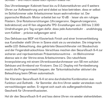
Schluss – und macht dabei auch optisch etwas her.
Das Uhrenbeweger-Kabinett fasst bis zu 9 Automatikuhren und 4 weitere
Uhren zur Aufbewahrung und wird dabei so leise betrieben, dass er selbst
im Schlafzimmer oder Arbeitszimmer kaum wahrnehmbar ist. Der
japanische Mabuchi-Motor arbeitet bei nur 10 dB – leiser als ein ruhiges
Flüstern. Drei Rotationsrichtungen (Uhrzeigersinn, Gegenuhrzeigersinn,
bidirektional) und 41 fein abgestufte TPD-Einstellungen von 300 bis 2.300
Umdrehungen pro Tag sorgen dafür, dass jede Automatikuhr – unabhängig
vom Kaliber – präzise aufgezogen wird.
Das Gehäuse aus MDF mit Klavierlack-Finish und einer Innenverkleidung
aus Kunstleder stellt Uhren in Szene statt sie zu verstecken. Die integrierte
weiße LED-Beleuchtung, das gehärtete Glassichtfenster mit Staubschutz
und der Fingerabdruckschloss-Verschluss machen den SecureTouch 9+4 zur
sicheren und repräsentativen Präsentationsvitrine – im Wohnzimmer
ebenso wie in der Vitrine eines Arbeitszimmers. Die rutschfeste
Innenpolsterung mit einem Uhrenkissendurchmesser von 58 mm schützt
Gehäuse und Armband vor Kratzern. Das LC-Display mit Fernbedienung
macht die Programmwahl bequem, der Türkontaktschalter aktiviert die
Beleuchtung beim Öffnen automatisch.
Der Klarstein SecureTouch 9+4 ist eine durchdachte Kombination aus
Funktion und Ästhetik – für Sammler, die ihre Uhren weder verstecken noch
vernachlässigen wollen. Er eignet sich auch als außergewöhnliches
Geschenk für Uhrenenthusiasten.
Hol dir den SecureTouch 9+4 und lass deine Uhren nie wieder stehenbleiben.