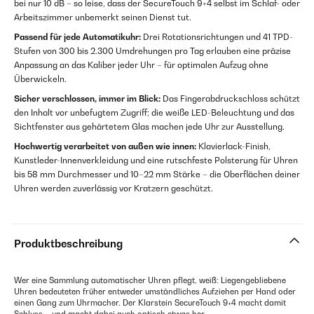
bei nur 10 dB – so leise, dass der SecureTouch 9+4 selbst im Schlaf- oder
Arbeitszimmer unbemerkt seinen Dienst tut.
Passend für jede Automatikuhr:
Drei Rotationsrichtungen und 41 TPD-
Stufen von 300 bis 2.300 Umdrehungen pro Tag erlauben eine präzise
Anpassung an das Kaliber jeder Uhr – für optimalen Aufzug ohne
Überwickeln.
Sicher verschlossen, immer im Blick:
Das Fingerabdruckschloss schützt
den Inhalt vor unbefugtem Zugriff; die weiße LED-Beleuchtung und das
Sichtfenster aus gehärtetem Glas machen jede Uhr zur Ausstellung.
Hochwertig verarbeitet von außen wie innen:
Klavierlack-Finish,
Kunstleder-Innenverkleidung und eine rutschfeste Polsterung für Uhren
bis 58 mm Durchmesser und 10–22 mm Stärke – die Oberflächen deiner
Uhren werden zuverlässig vor Kratzern geschützt.
Produktbeschreibung
Wer eine Sammlung automatischer Uhren pflegt, weiß: Liegengebliebene
Uhren bedeuteten früher entweder umständliches Aufziehen per Hand oder
einen Gang zum Uhrmacher. Der Klarstein SecureTouch 9+4 macht damit