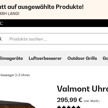
att auf ausgewählte Produkte!
48H LANG!
€*
limageräte
Luftverbesserer
Outdoor Grills
Ga
nbeweger 2+3 Uhren
Valmont Uhr
295,99 €
(inkl. MwSt.)