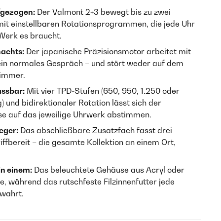
fgezogen:
Der Valmont 2+3 bewegt bis zu zwei
mit einstellbaren Rotationsprogrammen, die jede Uhr
Werk es braucht.
nachts:
Der japanische Präzisionsmotor arbeitet mit
 ein normales Gespräch – und stört weder auf dem
zimmer.
assbar:
Mit vier TPD-Stufen (650, 950, 1.250 oder
und bidirektionaler Rotation lässt sich der
e auf das jeweilige Uhrwerk abstimmen.
eger:
Das abschließbare Zusatzfach fasst drei
iffbereit – die gesamte Kollektion an einem Ort,
in einem:
Das beleuchtete Gehäuse aus Acryl oder
ne, während das rutschfeste Filzinnenfutter jede
wahrt.