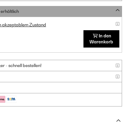
erhältlich
in akzeptablem Zustand
In den
Warenkorb
 - schnell bestellen!