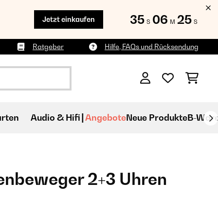
35
06
24
Jetzt einkaufen
S
M
S
Ratgeber
Hilfe, FAQs und Rücksendung
rten
Audio & Hifi
Angebote
Neue Produkte
B-War
enbeweger 2+3 Uhren