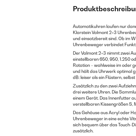
Produktbeschreibu
Automatikuhren laufen nur dan
Klarstein Valmont 2+3 Uhrenbew
und einsatzbereit sind. Ob im
Uhrenbeweger verbindet Funktion
Der Valmont 2+3 nimmt zwei Auto
einstellbaren 650, 950, 1.250 o
Rotation – wahlweise im oder ge
und hält das Uhrwerk optimal ge
dB: leiser als ein Flüstern, sel
Zusätzlich zu den zwei Aufzieh
drei weitere Uhren. Die Sammlun
einem Gerät. Das Innenfutter au
verstellbaren Kissengrößen S,
Das Gehäuse aus Acryl oder Hol
Uhrenbeweger in eine echte Vit
sich bequem über das Touch-Dis
zusätzlich.