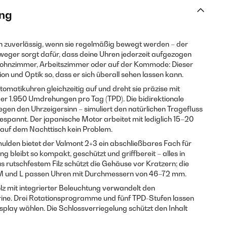
ng
n zuverlässig, wenn sie regelmäßig bewegt werden – der
eger sorgt dafür, dass deine Uhren jederzeit aufgezogen
 Wohnzimmer, Arbeitszimmer oder auf der Kommode: Dieser
 und Optik so, dass er sich überall sehen lassen kann.
matikuhren gleichzeitig auf und dreht sie präzise mit
der 1.950 Umdrehungen pro Tag (TPD). Die bidirektionale
gen den Uhrzeigersinn – simuliert den natürlichen Tragefluss
spannt. Der japanische Motor arbeitet mit lediglich 15–20
bst auf dem Nachttisch kein Problem.
mulden bietet der Valmont 2+3 ein abschließbares Fach für
g bleibt so kompakt, geschützt und griffbereit – alles in
s rutschfestem Filz schützt die Gehäuse vor Kratzern; die
 M und L passen Uhren mit Durchmessern von 46–72 mm.
z mit integrierter Beleuchtung verwandelt den
rine. Drei Rotationsprogramme und fünf TPD-Stufen lassen
play wählen. Die Schlossverriegelung schützt den Inhalt