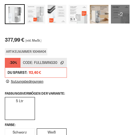
+2
377,99 €
(inkl. MwSt.)
ARTIKELNUMMER: 10046404
-30%
CODE:
FULLSWING30
DU SPARST:
113,40 €
Nutzungsbedingungen
FASSUNGSVERMÖGEN DER VARIANTE:
5 Ltr
FARBE:
Schwarz
Weiß