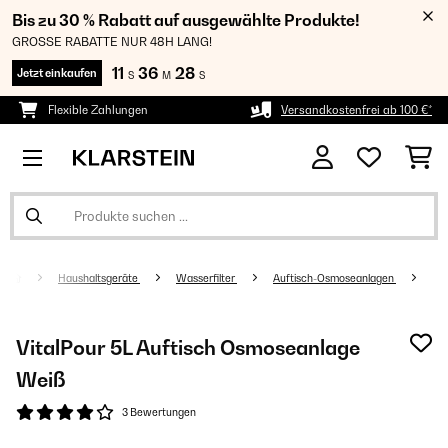
Bis zu 30 % Rabatt auf ausgewählte Produkte!
GROSSE RABATTE NUR 48H LANG!
11
36
28
Jetzt einkaufen
S
M
S
Flexible Zahlungen
Versandkostenfrei ab 100 €*
Haushaltsgeräte
Wasserfilter
Auftisch-Osmoseanlagen
VitalPour 5L Auftisch Osmoseanlage​
Weiß
3 Bewertungen