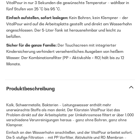
VitalPour in nur 3 Sekunden die gewünschte Temperatur – wählbar in
fünf Stufen von 25 °C bis 95 °C.
Einfach aufstellen, sofort loslegen:
Kein Bohren, kein Klempner – der
VitalPour wird auf die Arbeitsplatte gestellt und direkt am Wasserhahn
angeschlossen. Der 5-Liter-Tank ist herausnehmbar und leicht zu
befüllen.
Sicher für die ganze Familie:
Der Touchscreen mit integrierter
Kindersicherung verhindert versehentliches Ausgeben von heißem
Wasser. Der Kombinationsfilter (PP + Aktivkohle + RO) hält bis zu 12
Monate.
Produktbeschreibung
Kalk, Schwermetalle, Bakterien – Leitungswasser enthält mehr
unerwünschte Stoffe als man denkt. Der Klarstein VitalPour löst das
Problem direkt auf der Arbeitsplatte: per Umkehrosmose filtert er über 1.000
verschiedene Verunreinigungen heraus – ganz ohne Bohren, ganz ohne
Klempner.
Einfach an den Wasserhahn anschließen, und der VitalPour arbeitet sofort.
Die 5-stufige Filtration – mit PP-Vorfilter, Aktivkohle und RO-Membran –