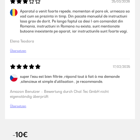
25/03/2026
Aparatul a venit foarte repede, momentan el pare ok, urmeaza sa
vad cum se prezinta in timp. Din pacate manualul de instructiuni
lasa grav de dorit. Pe langa faptul ca desi l-am comandat din
Romania, instructiuni in Romana nu exista, sunt mentionate
butoane inexistente pe aparat, iar instructiunile sunt foarte vagi.
Elena Teodora
Übersetzen
17/02/2025
super l'eau est bien filtrée ,répond tout à fait à ma demande
,silencieux et simple d'utilisation , je recommande.
Amazon Benutzer – Bewertung durch Chal-Tec GmbH nicht
eigenständig überprüft
Übersetzen
-10€