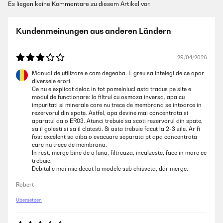
Es liegen keine Kommentare zu diesem Artikel vor.
Kundenmeinungen aus anderen Ländern
29/04/2026
Manual de utilizare e cam degeaba. E greu sa intelegi de ce apar
diversele erori.
Ce nu e explicat deloc in tot pomelniucl asta tradus pe site e
modul de functionare: la filtrul cu osmoza inversa, apa cu
impuritati si minerale care nu trece de membrana se intoarce in
rezervorul din spate. Astfel, apa devine mai concentrata si
aparatul da o ER03. Atunci trebuie sa scoti rezervorul din spate,
sa il golesti si sa il clatesti. Si asta trebuie facut la 2-3 zile. Ar fi
fost excelent sa aiba o evacuare separata pt apa concentrata
care nu trece de membrana.
In rest, merge bine de o luna, filtreaza, incalzeste, face in mare ce
trebuie.
Debitul e mai mic decat la modele sub chiuveta, dar merge.
Robert
Übersetzen