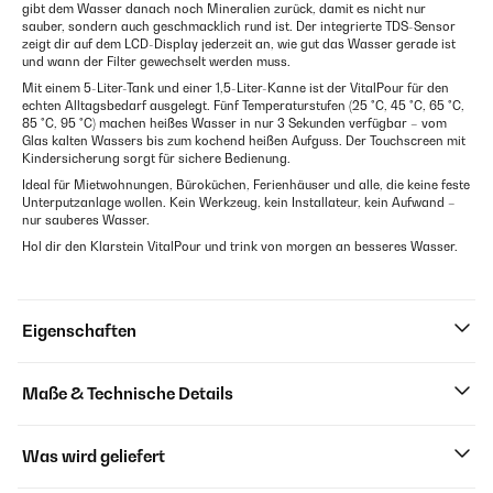
gibt dem Wasser danach noch Mineralien zurück, damit es nicht nur
sauber, sondern auch geschmacklich rund ist. Der integrierte TDS-Sensor
zeigt dir auf dem LCD-Display jederzeit an, wie gut das Wasser gerade ist
und wann der Filter gewechselt werden muss.
Mit einem 5-Liter-Tank und einer 1,5-Liter-Kanne ist der VitalPour für den
echten Alltagsbedarf ausgelegt. Fünf Temperaturstufen (25 °C, 45 °C, 65 °C,
85 °C, 95 °C) machen heißes Wasser in nur 3 Sekunden verfügbar – vom
Glas kalten Wassers bis zum kochend heißen Aufguss. Der Touchscreen mit
Kindersicherung sorgt für sichere Bedienung.
Ideal für Mietwohnungen, Büroküchen, Ferienhäuser und alle, die keine feste
Unterputzanlage wollen. Kein Werkzeug, kein Installateur, kein Aufwand –
nur sauberes Wasser.
Hol dir den Klarstein VitalPour und trink von morgen an besseres Wasser.
Eigenschaften
Maße & Technische Details
Was wird geliefert