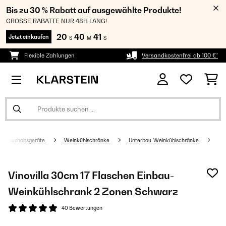
Bis zu 30 % Rabatt auf ausgewählte Produkte!
GROSSE RABATTE NUR 48H LANG!
20
40
41
Jetzt einkaufen
S
M
S
Flexible Zahlungen
Versandkostenfrei ab 100 €*
Haushaltsgeräte
Weinkühlschränke
Unterbau-Weinkühlschränke
Vinovilla 30cm 17 Flaschen Einbau-
Weinkühlschrank 2 Zonen Schwarz
40 Bewertungen