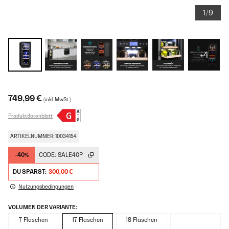
1/9
+4
749,99 €
(inkl. MwSt.)
Produktdatenblatt
ARTIKELNUMMER: 10034154
-40%
CODE:
SALE40P
DU SPARST:
300,00 €
Nutzungsbedingungen
VOLUMEN DER VARIANTE:
7 Flaschen
17 Flaschen
18 Flaschen