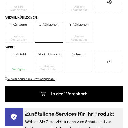
+9
Andere
Andere
Kombination
Kombination
ANZAHL KÜHLZONEN:
1 Kühlzone
2 Kühlzonen
3 Kühlzonen
Andere
Andere
Kombination
Kombination
FARBE:
Edelstahl
Matt-Schwarz
Schwarz
+4
Andere
Verfügbar
Kombination
Was bedeuten die Statusangaben?
In den Warenkorb
Zusätzliche Services für Ihr Produkt
Wählen Sie Zusatzleistungen zum Schutz und zur