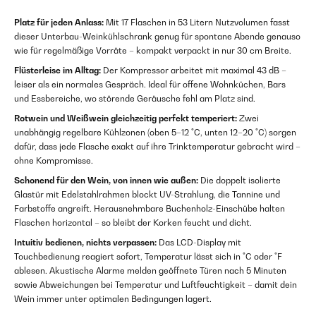
Platz für jeden Anlass:
Mit 17 Flaschen in 53 Litern Nutzvolumen fasst
dieser Unterbau-Weinkühlschrank genug für spontane Abende genauso
wie für regelmäßige Vorräte – kompakt verpackt in nur 30 cm Breite.
Flüsterleise im Alltag:
Der Kompressor arbeitet mit maximal 43 dB –
leiser als ein normales Gespräch. Ideal für offene Wohnküchen, Bars
und Essbereiche, wo störende Geräusche fehl am Platz sind.
Rotwein und Weißwein gleichzeitig perfekt temperiert:
Zwei
unabhängig regelbare Kühlzonen (oben 5–12 °C, unten 12–20 °C) sorgen
dafür, dass jede Flasche exakt auf ihre Trinktemperatur gebracht wird –
ohne Kompromisse.
Schonend für den Wein, von innen wie außen:
Die doppelt isolierte
Glastür mit Edelstahlrahmen blockt UV-Strahlung, die Tannine und
Farbstoffe angreift. Herausnehmbare Buchenholz-Einschübe halten
Flaschen horizontal – so bleibt der Korken feucht und dicht.
Intuitiv bedienen, nichts verpassen:
Das LCD-Display mit
Touchbedienung reagiert sofort, Temperatur lässt sich in °C oder °F
ablesen. Akustische Alarme melden geöffnete Türen nach 5 Minuten
sowie Abweichungen bei Temperatur und Luftfeuchtigkeit – damit dein
Wein immer unter optimalen Bedingungen lagert.