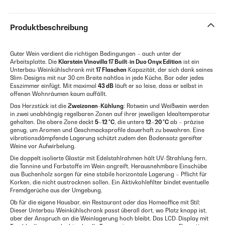
Produktbeschreibung
Guter Wein verdient die richtigen Bedingungen – auch unter der
Arbeitsplatte. Die
Klarstein Vinovilla 17 Built-in Duo Onyx Edition
ist ein
Unterbau-Weinkühlschrank mit
17 Flaschen
Kapazität, der sich dank seines
Slim-Designs mit nur 30 cm Breite nahtlos in jede Küche, Bar oder jedes
Esszimmer einfügt. Mit maximal
43 dB
läuft er so leise, dass er selbst in
offenen Wohnräumen kaum auffällt.
Das Herzstück ist die
Zweizonen-Kühlung
: Rotwein und Weißwein werden
in zwei unabhängig regelbaren Zonen auf ihrer jeweiligen Idealtemperatur
gehalten. Die obere Zone deckt
5–12 °C
, die untere
12–20 °C
ab – präzise
genug, um Aromen und Geschmacksprofile dauerhaft zu bewahren. Eine
vibrationsdämpfende Lagerung schützt zudem den Bodensatz gereifter
Weine vor Aufwirbelung.
Die doppelt isolierte Glastür mit Edelstahlrahmen hält UV-Strahlung fern,
die Tannine und Farbstoffe im Wein angreift. Herausnehmbare Einschübe
aus Buchenholz sorgen für eine stabile horizontale Lagerung – Pflicht für
Korken, die nicht austrocknen sollen. Ein Aktivkohlefilter bindet eventuelle
Fremdgerüche aus der Umgebung.
Ob für die eigene Hausbar, ein Restaurant oder das Homeoffice mit Stil:
Dieser Unterbau-Weinkühlschrank passt überall dort, wo Platz knapp ist,
aber der Anspruch an die Weinlagerung hoch bleibt. Das LCD-Display mit