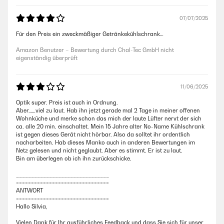
07/07/2025
Für den Preis ein zweckmäßiger Getränkekühlschrank…
Amazon Benutzer – Bewertung durch Chal-Tec GmbH nicht
eigenständig überprüft
11/06/2025
Optik super. Preis ist auch in Ordnung.
Aber……viel zu laut. Hab ihn jetzt gerade mal 2 Tage in meiner offenen
Wohnküche und merke schon das mich der laute Lüfter nervt der sich
ca. alle 20 min. einschaltet. Mein 15 Jahre alter No-Name Kühlschrank
ist gegen dieses Gerät nicht hörbar. Also da solltet ihr ordentlich
nacharbeiten. Hab dieses Manko auch in anderen Bewertungen im
Netz gelesen und nicht geglaubt. Aber es stimmt. Er ist zu laut.
Bin am überlegen ob ich ihn zurückschicke.
_______________________________
===============================
ANTWORT
===============================
Hallo Silvia,
Vielen Dank für Ihr ausführliches Feedback und dass Sie sich für unser