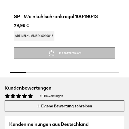
SP - Weinkühlschrankregal 10049043
S
29,99 €
29
ARTIKELNUMMER: 10049043
AR
In den Warenkorb
Kundenbewertungen
40 Bewertungen
Eigene Bewertung schreiben
Kundenmeinungen aus Deutschland