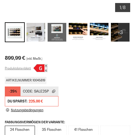
1/8
+3
899,99 €
(inkl. MwSt.)
Produktdatenblatt
ARTIKELNUMMER: 10045819
-25%
CODE:
SALE25P
DU SPARST:
225,00 €
Nutzungsbedingungen
FASSUNGSVERMÖGEN DER VARIANTE:
24 Flaschen
35 Flaschen
41 Flaschen