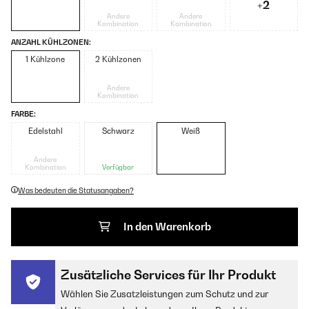
+2
Andere
Andere
Kombination
Kombination
ANZAHL KÜHLZONEN:
1 Kühlzone
2 Kühlzonen
Andere
Kombination
FARBE:
Edelstahl
Schwarz
Weiß
Andere
Kombination
Verfügbar
Was bedeuten die Statusangaben?
In den Warenkorb
Zusätzliche Services für Ihr Produkt
Wählen Sie Zusatzleistungen zum Schutz und zur