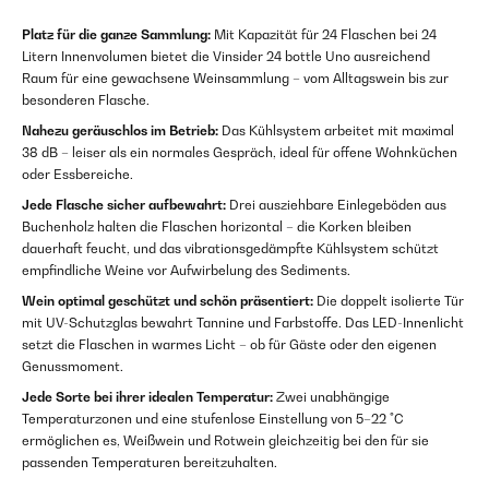
Platz für die ganze Sammlung:
Mit Kapazität für 24 Flaschen bei 24
Litern Innenvolumen bietet die Vinsider 24 bottle Uno ausreichend
Raum für eine gewachsene Weinsammlung – vom Alltagswein bis zur
besonderen Flasche.
Nahezu geräuschlos im Betrieb:
Das Kühlsystem arbeitet mit maximal
38 dB – leiser als ein normales Gespräch, ideal für offene Wohnküchen
oder Essbereiche.
Jede Flasche sicher aufbewahrt:
Drei ausziehbare Einlegeböden aus
Buchenholz halten die Flaschen horizontal – die Korken bleiben
dauerhaft feucht, und das vibrationsgedämpfte Kühlsystem schützt
empfindliche Weine vor Aufwirbelung des Sediments.
Wein optimal geschützt und schön präsentiert:
Die doppelt isolierte Tür
mit UV-Schutzglas bewahrt Tannine und Farbstoffe. Das LED-Innenlicht
setzt die Flaschen in warmes Licht – ob für Gäste oder den eigenen
Genussmoment.
Jede Sorte bei ihrer idealen Temperatur:
Zwei unabhängige
Temperaturzonen und eine stufenlose Einstellung von 5–22 °C
ermöglichen es, Weißwein und Rotwein gleichzeitig bei den für sie
passenden Temperaturen bereitzuhalten.