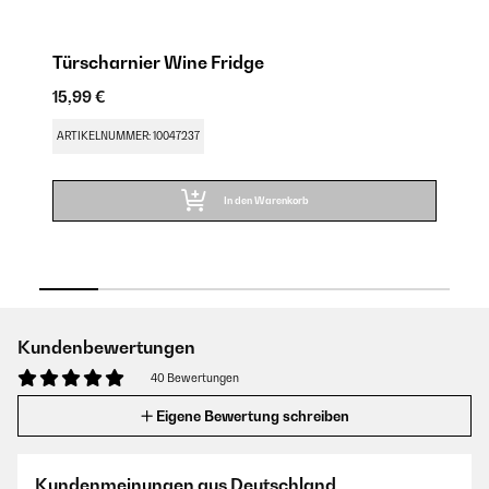
Türscharnier Wine Fridge
W
15,99 €
9,
ARTIKELNUMMER: 10047237
AR
In den Warenkorb
Kundenbewertungen
40 Bewertungen
Eigene Bewertung schreiben
Kundenmeinungen aus Deutschland