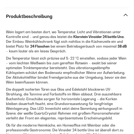
Produktbeschreibung
Wein lagert am besten dort, wo Temperatur, Licht und Vibrationen unter
Kontrolle sind – und genau das leistet die
Klarstein Vinsider 24 bottle Uno
.
Der Einbau-Weinkühlschrank fügt sich nahtlos in die Küchenzeile ein und
bietet Platz für
24 Flaschen
bei einem Betriebsgeräusch von maximal
38 dB
– kaum lauter als ein leises Gespräch.
Die Temperatur lässt sich präzise auf 5–22 °C einstellen, sodass jeder Wein
– vom leichten Weißwein bis zum gereiften Rotwein – exakt bei seiner
optimalen Trinktemperatur bereitsteht. Das vibrationsgedämpfte
Kühlsystem schützt den Bodensatz empfindlicher Weine vor Aufwirbelung.
Der Aktivkohlefilter bindet Fremdgerüche aus der Umgebung, bevor sie den
Wein beeinflussen können.
Die doppelt isolierten Türen aus Glas und Edelstahl blockieren UV-
Strahlung, die Tannine und Farbstoffe im Wein abbaut. Drei ausziehbare
Buchenholz-Einschübe sorgen für horizontale Lagerung – die Korken
bleiben dauerhaft feucht, eine Grundvoraussetzung für langfristige
Weinlagerung. Das LED-Innenlicht setzt deine Sammlung wirkungsvoll in
Szene; der weiße QuartzCrystal-Rahmen mit großem Panoramafenster
verleiht der Front ein elegantes, repräsentatives Erscheinungsbild.
Ob für die moderne Heimküche, ein Homeoffice mit Weinbar oder die
professionelle Gastronomie: Die Vinsider 24 bottle Uno ist überall dort zu