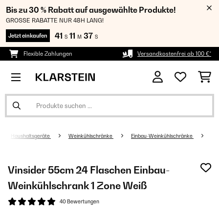
Bis zu 30 % Rabatt auf ausgewählte Produkte!
GROSSE RABATTE NUR 48H LANG!
41
11
36
Jetzt einkaufen
S
M
S
Flexible Zahlungen
Versandkostenfrei ab 100 €*
Haushaltsgeräte
Weinkühlschränke
Einbau-Weinkühlschränke
Vinsider 55cm 24 Flaschen Einbau-
Weinkühlschrank 1 Zone Weiß
40 Bewertungen