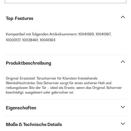
Top-Features
Kompatibel mit folgenden Artikelnummern: 10041395, 10041397,
10033127, 10028491, 10041393
Produktbeschreibung
Original-Ersatzteil: Türscharnier für Klarstein freistehende
Weinkühlschränke. Das Scharnier sorgt für einen sicheren Halt und
reibungslosen Sitz der Tür – ideal als Ersatz, wenn das Original-Scharnier
beschädigt, ausgeleiert oder gebrochen ist.
Eigenschaften
Maße & Technische Details