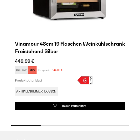
Vinamour 48cm 19 Flaschen Weinkühlschrank
V
Freistehend​ Silber
We
449,99 €
55
SALE32P
-32%
Du sparst:
144,00 €
SA
Produktdatenblatt
Pro
ARTIKELNUMMER: 10033127
AR
In den Warenkorb