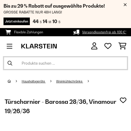
Bis zu 29 % Rabatt auf ausgewählte Produkte!
GROSSE RABATTE NUR 48H LANG!
44
14
10
Jetzt einkaufen
S
M
S
Flexible Zahlungen
Versandkostenfrei ab 100 €*
Haushaltsgeräte
Weinkühlschränke
Türscharnier - Barossa 28/36, Vinamour
19/26/36