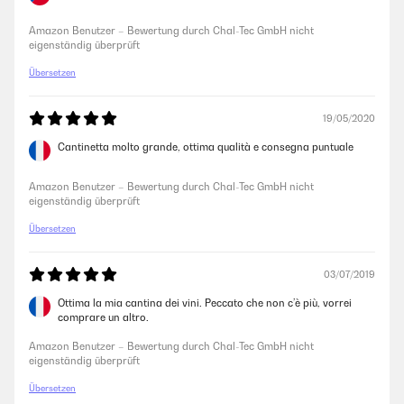
Der Weinkühlschrank kam pünktlich. Alles Bestens. Er war dann doch
nur leider zu groß. Abholung hat unkompliziert geklappt. Vielen Dank.
Amazon Benutzer – Bewertung durch Chal-Tec GmbH nicht
Haben jetzt einen kleineren bestellt. Bereits angekommen. Alles gut.
eigenständig überprüft
Amazon Benutzer – Bewertung durch Chal-Tec GmbH nicht
Übersetzen
eigenständig überprüft
19/05/2020
22/12/2020
Cantinetta molto grande, ottima qualità e consegna puntuale
Gute Entscheidung
Amazon Benutzer – Bewertung durch Chal-Tec GmbH nicht
Amazon Benutzer – Bewertung durch Chal-Tec GmbH nicht
eigenständig überprüft
eigenständig überprüft
Übersetzen
11/11/2020
03/07/2019
Sehr Gut.
Ottima la mia cantina dei vini. Peccato che non c’è più, vorrei
comprare un altro.
Amazon Benutzer – Bewertung durch Chal-Tec GmbH nicht
eigenständig überprüft
Amazon Benutzer – Bewertung durch Chal-Tec GmbH nicht
eigenständig überprüft
21/10/2020
Übersetzen