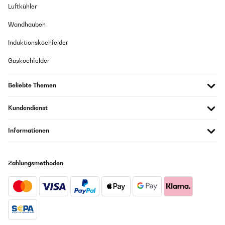
eigenständig überprüft
Luftkühler
Wandhauben
26/07/2018
Induktionskochfelder
Hatte vorher zwei von einem anderen Hersteller - darf hier wohl den
Namen nicht sagen -. Amazon hat sie anstandslos zurückgenommen.
Gaskochfelder
Das Problem bestand bei den unterschiedlichen Temperaturen. Aber
hier ist das genial gelöst. Zwei getrennte Bereiche, die man losgelöst
voneinander betreiben kann. Hab zwar bist jetzt nur Bier gekühlt, aber
Beliebte Themen
das ging ratz fatz. Also erstmal voll zufrieden! Lieferung durch
HERMES mit vorheriger brieflicher Ankündigung und es passte genau
in die vorausgesagte Zeit. Verpackung, na ja, immer viel zu viel Müll,
Kundendienst
aber das muss wohl so sein. Beschreibung textlich okay und
ausreichend. Sieht gut aus, ist seeehr leise und kommt sehr schnell auf
Temperatur!!! Nachtrag: Es gibt Probleme, wenn der Kühler in einem
Informationen
Bereich mit direkter Sonneneinstrahlung (Wintergarten bei uns!) steht,
dann spinnen die Kontrolllampen und der Kühler ",piept", ständig,
obwohl eigentlich alles okay ist. Haben ihn jetzt in eine dunklere Ecke
geschoben und nun scheint alles wieder okay zu sein. In der
Zahlungsmethoden
Beschreibung steht nicht, dass es die Fehleranzeige ",F2", gibt und ich
habe immer noch nicht herausbekommen, wofür diese steht.
Amazon Benutzer – Bewertung durch Chal-Tec GmbH nicht
eigenständig überprüft