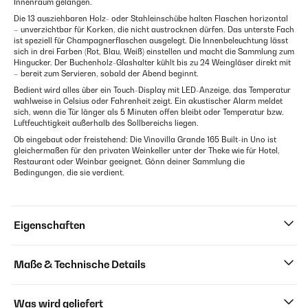
Innenraum gelangen.
Die 13 ausziehbaren Holz- oder Stahleinschübe halten Flaschen horizontal
– unverzichtbar für Korken, die nicht austrocknen dürfen. Das unterste Fach
ist speziell für Champagnerflaschen ausgelegt. Die Innenbeleuchtung lässt
sich in drei Farben (Rot, Blau, Weiß) einstellen und macht die Sammlung zum
Hingucker. Der Buchenholz-Glashalter kühlt bis zu 24 Weingläser direkt mit
– bereit zum Servieren, sobald der Abend beginnt.
Bedient wird alles über ein Touch-Display mit LED-Anzeige, das Temperatur
wahlweise in Celsius oder Fahrenheit zeigt. Ein akustischer Alarm meldet
sich, wenn die Tür länger als 5 Minuten offen bleibt oder Temperatur bzw.
Luftfeuchtigkeit außerhalb des Sollbereichs liegen.
Ob eingebaut oder freistehend: Die Vinovilla Grande 165 Built-in Uno ist
gleichermaßen für den privaten Weinkeller unter der Theke wie für Hotel,
Restaurant oder Weinbar geeignet. Gönn deiner Sammlung die
Bedingungen, die sie verdient.
Eigenschaften
Maße & Technische Details
Was wird geliefert