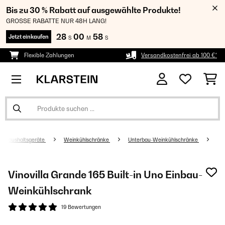
Bis zu 30 % Rabatt auf ausgewählte Produkte!
GROSSE RABATTE NUR 48H LANG!
28
00
57
Jetzt einkaufen
S
M
S
Flexible Zahlungen
Versandkostenfrei ab 100 €*
Haushaltsgeräte
Weinkühlschränke
Unterbau-Weinkühlschränke
Vinovilla Grande 165 Built-in Uno Einbau-
Weinkühlschrank
19 Bewertungen