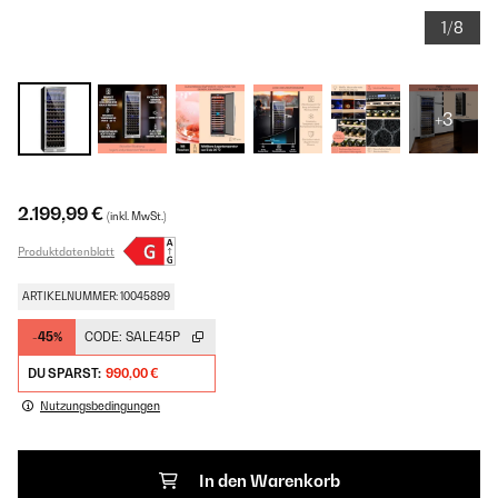
1/8
+3
2.199,99 €
(inkl. MwSt.)
Produktdatenblatt
ARTIKELNUMMER: 10045899
-45%
CODE:
SALE45P
DU SPARST:
990,00 €
Nutzungsbedingungen
In den Warenkorb