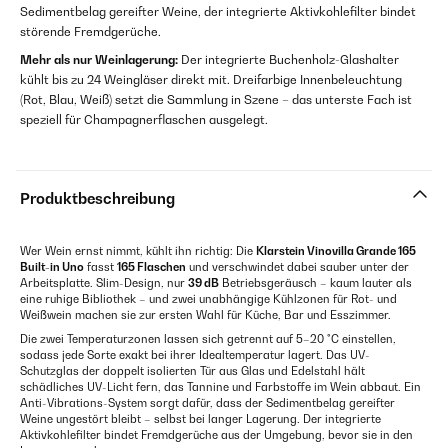
Sedimentbelag gereifter Weine, der integrierte Aktivkohlefilter bindet
störende Fremdgerüche.
Mehr als nur Weinlagerung:
Der integrierte Buchenholz-Glashalter
kühlt bis zu 24 Weingläser direkt mit. Dreifarbige Innenbeleuchtung
(Rot, Blau, Weiß) setzt die Sammlung in Szene – das unterste Fach ist
speziell für Champagnerflaschen ausgelegt.
Produktbeschreibung
Wer Wein ernst nimmt, kühlt ihn richtig: Die
Klarstein Vinovilla Grande 165
Built-in Uno
fasst
165 Flaschen
und verschwindet dabei sauber unter der
Arbeitsplatte. Slim-Design, nur
39 dB
Betriebsgeräusch – kaum lauter als
eine ruhige Bibliothek – und zwei unabhängige Kühlzonen für Rot- und
Weißwein machen sie zur ersten Wahl für Küche, Bar und Esszimmer.
Die zwei Temperaturzonen lassen sich getrennt auf 5–20 °C einstellen,
sodass jede Sorte exakt bei ihrer Idealtemperatur lagert. Das UV-
Schutzglas der doppelt isolierten Tür aus Glas und Edelstahl hält
schädliches UV-Licht fern, das Tannine und Farbstoffe im Wein abbaut. Ein
Anti-Vibrations-System sorgt dafür, dass der Sedimentbelag gereifter
Weine ungestört bleibt – selbst bei langer Lagerung. Der integrierte
Aktivkohlefilter bindet Fremdgerüche aus der Umgebung, bevor sie in den