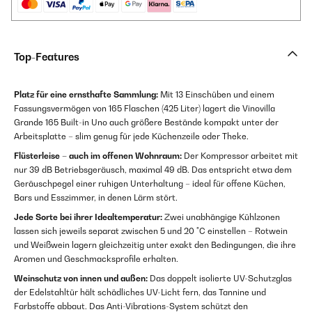
Top-Features
Platz für eine ernsthafte Sammlung:
Mit 13 Einschüben und einem
Fassungsvermögen von 165 Flaschen (425 Liter) lagert die Vinovilla
Grande 165 Built-in Uno auch größere Bestände kompakt unter der
Arbeitsplatte – slim genug für jede Küchenzeile oder Theke.
Flüsterleise – auch im offenen Wohnraum:
Der Kompressor arbeitet mit
nur 39 dB Betriebsgeräusch, maximal 49 dB. Das entspricht etwa dem
Geräuschpegel einer ruhigen Unterhaltung – ideal für offene Küchen,
Bars und Esszimmer, in denen Lärm stört.
Jede Sorte bei ihrer Idealtemperatur:
Zwei unabhängige Kühlzonen
lassen sich jeweils separat zwischen 5 und 20 °C einstellen – Rotwein
und Weißwein lagern gleichzeitig unter exakt den Bedingungen, die ihre
Aromen und Geschmacksprofile erhalten.
Weinschutz von innen und außen:
Das doppelt isolierte UV-Schutzglas
der Edelstahltür hält schädliches UV-Licht fern, das Tannine und
Farbstoffe abbaut. Das Anti-Vibrations-System schützt den