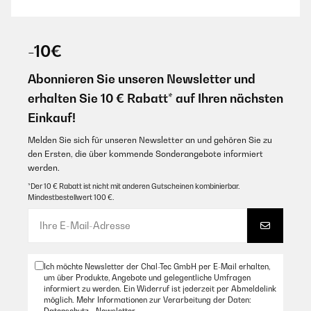
Nice design. A bit expensive. The delivery service provided was too
slow to respond but in the end I god the product so it’s fine.
Amazon Benutzer – Bewertung durch Chal-Tec GmbH nicht
-10€
eigenständig überprüft
Abonnieren Sie unseren Newsletter und
06/03/2020
erhalten Sie 10 € Rabatt* auf Ihren nächsten
UND DAS BISHER ZUVERLÄSSIG - GUTES PRODUKT!!!
Einkauf!
Amazon Benutzer – Bewertung durch Chal-Tec GmbH nicht
Melden Sie sich für unseren Newsletter an und gehören Sie zu
eigenständig überprüft
den Ersten, die über kommende Sonderangebote informiert
werden.
*Der 10 € Rabatt ist nicht mit anderen Gutscheinen kombinierbar.
25/04/2019
Mindestbestellwert 100 €.
Top Optik ,weiter zu empfehlen
Amazon Benutzer – Bewertung durch Chal-Tec GmbH nicht
eigenständig überprüft
Ich möchte Newsletter der Chal-Tec GmbH per E-Mail erhalten,
um über Produkte, Angebote und gelegentliche Umfragen
30/11/2018
informiert zu werden. Ein Widerruf ist jederzeit per Abmeldelink
möglich. Mehr Informationen zur Verarbeitung der Daten:
Wir haben den Kauf nicht bereut. Das Gerät ist leise und kühlt