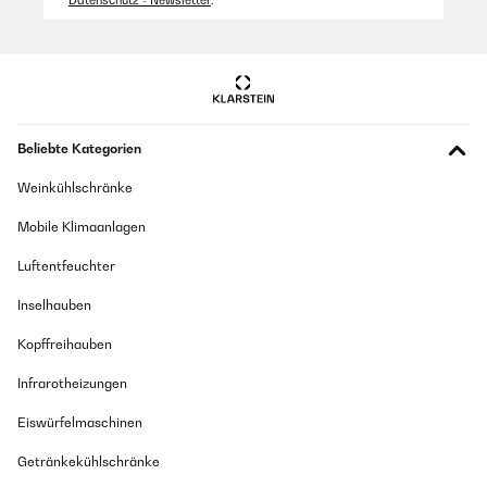
Datenschutz - Newsletter
.
hervorragend. Leider hat die Fa. Klarstein keinen Kundendienst, sie ist
telefonisch nicht erreichbar, e-mails werden nicht beantwortet, daher
muss ein Stern abgezogen werden. Wir hoffen inständig, daß das
Gerät wenigstens während der gesetzlichen Garantiezeit intakt bleibt,
da es keinen Kontakt zur Fa. Klarstein gibt.
Amazon Benutzer – Bewertung durch Chal-Tec GmbH nicht
eigenständig überprüft
Beliebte Kategorien
Weinkühlschränke
08/11/2018
Mobile Klimaanlagen
absoluter Eyecatcher vor allem mit Beleuchteung
Amazon Benutzer – Bewertung durch Chal-Tec GmbH nicht
Luftentfeuchter
eigenständig überprüft
Inselhauben
14/08/2018
Kopffreihauben
Kühlschrank sieht sehr hochwertig aus und macht auch sonst einen
Infrarotheizungen
sehr wertigen Eindruck. Je nach Flaschenform passt jedoch nicht ganz
die angegebene Menge an Flaschen rein. Kühlleistung ist bis jetzt
Eiswürfelmaschinen
tadellos, allerdings ist das Gerät nicht wirklich leise, man muss sich
also an einen gewissen Geräuschpegel gewöhnen.
Getränkekühlschränke
Amazon Benutzer – Bewertung durch Chal-Tec GmbH nicht